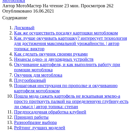
Мотоблоки
Автор
МотоМастер
На чтение
23 мин.
Просмотров
262
Опубликовано
16.06.2021
Содержание
Дисковый
Как же осуществить посадку картошки мотоблоком
Как лучше окучивать картошку? интересует технология
для достижения максимальной урожайности. | автор
топика: виктор
Как сделать окучник своими руками
Нюансы одно- и двухрядных устройств
Окучивание картофеля, и как выполнить работу при
помощи мотоблока
Окучник для мотоблока
Плугообразный
Пошаговая инструкция по прополке и окучиванию
картофеля мотоблоком
Пошла мода сажать картофель не вскапывая землю-а
просто проткнуть палкой на определенную глубину-есть
ли смысл | автор топика: степан
Предпосадочная обработка клубней
Принцип работы
Разнообразие выбора
Рейтинг лучших моделей