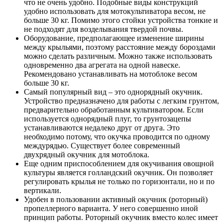
что не очень удобно. Подобные виды конструкций
удобно использовать для мотокультиватора весом, не
больше 30 кг. Помимо этого стойки устройства тонкие и
не подходят для возделывания твердой почвы.
Оборудование, предполагающее изменение ширины
между крыльями, поэтому расстояние между бороздами
можно сделать различным. Можно также использовать
одновременно два агрегата на одной навеске.
Рекомендовано устанавливать на мотоблоке весом
больше 30 кг.
Самый популярный вид – это однорядный окучник.
Устройство предназначено для работы с легким грунтом,
предварительно обработанным культиватором. Если
используется однорядный плуг, то грунтозацепы
устанавливаются недалеко друг от друга. Это
необходимо потому, что окучка проводится по одному
междурядью. Существует более современный
двухрядный окучник для мотоблока.
Еще одним приспособлением для окучивания овощной
культуры является голландский окучник. Он позволяет
регулировать крылья не только по горизонтали, но и по
вертикали.
Удобен в пользовании активный окучник (роторный)
пропеллерного варианта. У него совершенно иной
принцип работы. Роторный окучник вместо колес имеет