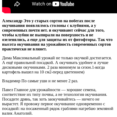
Александр Это у старых сортов на побегах после
окучивания появлялмсь столоны с клубнями, а у
современных почти нет. и окучивают сейчас для того,
чтобы клубни не выпирали на поверхность и не
озеленялись, а еще для защиты их от фитофторы. Так что
высота окучивания на урожайность современных сортов
практически не влияет.
Дима Максимальный урожай не только окучкой достигается.
А ещё правильной посадкой. А окучивать удобнее и лучше
дисковыми окучниками. 2 раза минимум за сезон.1-когда
картофель вышел на 10 см2-перед цветением)
Владимир По самые уши и не менее 2 раз.
Павел Главное для урожайности — хорошие семена,
соответствие их типу почвы, а не технология окучивания.
Посадите дрянь, так хоть заокучивайтесь — ничего не
вырастет. Я провожу первое окучивание одновременно с
посадкой: на посаженный рядок граблями нагребаю земляной
валик Анатолий.