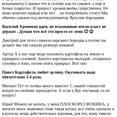
вскапывать) Слышал что в солому как-то сажают. а еще в
бочки поярусно. И прирост урожая якобы существенен. Не
знаю конечно правда или нет.. . но попробовать стоит) Мы
обычно сажаем под мотокультиватор Ярослав бороздами.
Василий Хреновая идея, не вскопанная земля влагу не
держит . Думаю что всё это просто от лени 🙂 😉
Дмитрий для этого сначала нарезают борозды а потом так
делают мы так сажали разници никакой
Артур А у нас еще мода положить картофель на землю и
прикрыть соломой. Захотел картошески молодой- отодвинул
соломку и взял, потом опять прикрыл. Вот так!
Павел Картофель любит целину. Окучивать надо
обязательно 3-4 раза.
Михаил Тут от почвы много зависит. С нашей глинистой
копать по-любому приходится. А если у Вас песчаная, то не
вопрос!
Юрий Можно не копать, у меня ПЛОСКОРЕЗ ФОКИНА, у
многих моих знакомых тоже такая штука, все очень хвалили и
я купила, вещь действительно хорошая, для тех, кому тяжело