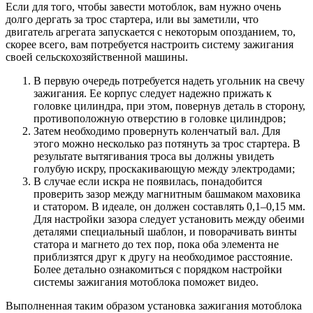
Если для того, чтобы завести мотоблок, вам нужно очень
долго дергать за трос стартера, или вы заметили, что
двигатель агрегата запускается с некоторым опозданием, то,
скорее всего, вам потребуется настроить систему зажигания
своей сельскохозяйственной машины.
В первую очередь потребуется надеть угольник на свечу
зажигания. Ее корпус следует надежно прижать к
головке цилиндра, при этом, повернув деталь в сторону,
противоположную отверстию в головке цилиндров;
Затем необходимо провернуть коленчатый вал. Для
этого можно несколько раз потянуть за трос стартера. В
результате вытягивания троса вы должны увидеть
голубую искру, проскакивающую между электродами;
В случае если искра не появилась, понадобится
проверить зазор между магнитным башмаком маховика
и статором. В идеале, он должен составлять 0,1–0,15 мм.
Для настройки зазора следует установить между обеими
деталями специальный шаблон, и поворачивать винты
статора и магнето до тех пор, пока оба элемента не
приблизятся друг к другу на необходимое расстояние.
Более детально ознакомиться с порядком настройки
системы зажигания мотоблока поможет видео.
Выполненная таким образом установка зажигания мотоблока