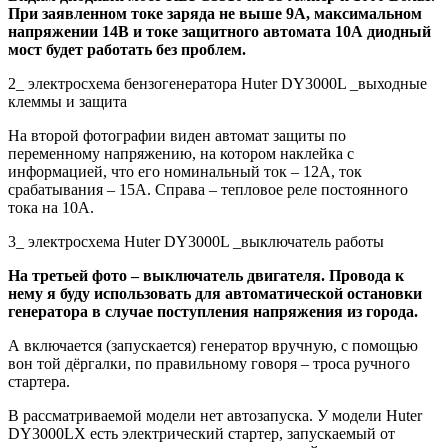
При заявленном токе заряда не выше 9А, максимальном
напряжении 14В и токе защитного автомата 10А диодный
мост будет работать без проблем.
2_ электросхема бензогенератора Huter DY3000L _выходные
клеммы и защита
На второй фотографии виден автомат защиты по
переменному напряжению, на котором наклейка с
информацией, что его номинальный ток – 12А, ток
срабатывания – 15А. Справа – тепловое реле постоянного
тока на 10А.
3_ электросхема Huter DY3000L _выключатель работы
На третьей фото – выключатель двигателя. Провода к
нему я буду использовать для автоматической остановки
генератора в случае поступления напряжения из города.
А включается (запускается) генератор вручную, с помощью
вон той дёргалки, по правильному говоря – троса ручного
стартера.
В рассматриваемой модели нет автозапуска. У модели Huter
DY3000LX есть электрический стартер, запускаемый от