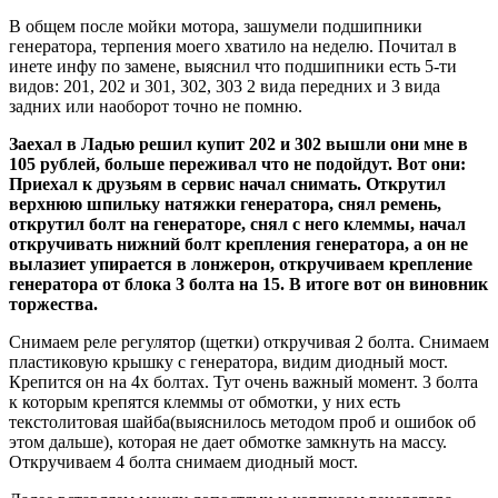
В общем после мойки мотора, зашумели подшипники
генератора, терпения моего хватило на неделю. Почитал в
инете инфу по замене, выяснил что подшипники есть 5-ти
видов: 201, 202 и 301, 302, 303 2 вида передних и 3 вида
задних или наоборот точно не помню.
Заехал в Ладью решил купит 202 и 302 вышли они мне в
105 рублей, больше переживал что не подойдут. Вот они:
Приехал к друзьям в сервис начал снимать. Открутил
верхнюю шпильку натяжки генератора, снял ремень,
открутил болт на генераторе, снял с него клеммы, начал
откручивать нижний болт крепления генератора, а он не
вылазиет упирается в лонжерон, откручиваем крепление
генератора от блока 3 болта на 15. В итоге вот он виновник
торжества.
Снимаем реле регулятор (щетки) откручивая 2 болта. Снимаем
пластиковую крышку с генератора, видим диодный мост.
Крепится он на 4х болтах. Тут очень важный момент. 3 болта
к которым крепятся клеммы от обмотки, у них есть
текстолитовая шайба(выяснилось методом проб и ошибок об
этом дальше), которая не дает обмотке замкнуть на массу.
Откручиваем 4 болта снимаем диодный мост.