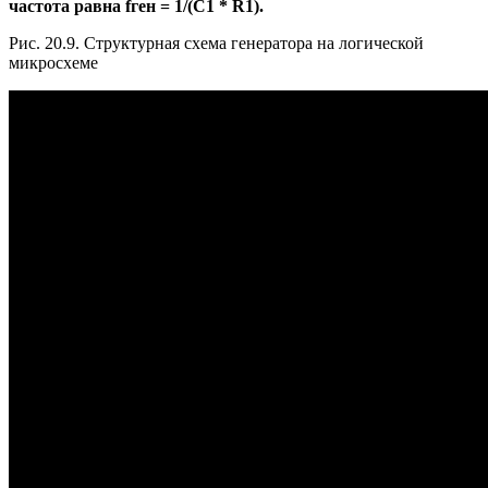
частота равна fген = 1/(С1 * R1).
Рис. 20.9. Структурная схема генератора на логической
микросхеме