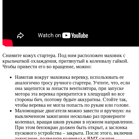
Снимите кожух стартера. Под ним расположен маховик с
крыльчаткой охлаждения, притянутый к коленвалу гайкой.
Чтобы привести его во вращение, можно:
Намотав вокруг маховика веревку, использовать ее
аналогично тросу ручного стартера. Учтите, что, если
она зацепится за лопасти вентилятора, при запуске
мотора эта веревка превратится в хлещущий во все
стороны бич, поэтому будьте аккуратны. Стойте так,
чтобы веревка не могла попасть по рукам или голове.
Маломощные двигателя можно завести и вручную: на
выключенном зажигании несколько раз проверните
коленвал, вращая шкив руками в нужном направлении.
При этом бензокран должен быть открыт, а заслонка
пускового устройства – закрыта. После этого, включив
зажигание, подведите коленвал к ВМТ сжатия