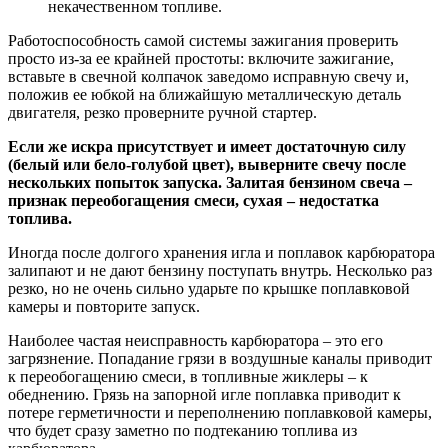
некачественном топливе.
Работоспособность самой системы зажигания проверить
просто из-за ее крайней простоты: включите зажигание,
вставьте в свечной колпачок заведомо исправную свечу и,
положив ее юбкой на ближайшую металлическую деталь
двигателя, резко проверните ручной стартер.
Если же искра присутствует и имеет достаточную силу
(белый или бело-голубой цвет), выверните свечу после
нескольких попыток запуска. Залитая бензином свеча –
признак переобогащения смеси, сухая – недостатка
топлива.
Иногда после долгого хранения игла и поплавок карбюратора
залипают и не дают бензину поступать внутрь. Несколько раз
резко, но не очень сильно ударьте по крышке поплавковой
камеры и повторите запуск.
Наиболее частая неисправность карбюратора – это его
загрязнение. Попадание грязи в воздушные каналы приводит
к переобогащению смеси, в топливные жиклеры – к
обеднению. Грязь на запорной игле поплавка приводит к
потере герметичности и переполнению поплавковой камеры,
что будет сразу заметно по подтеканию топлива из