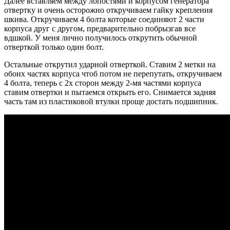
Далее вставляем между лопостями и корпусом генератора
отвертку и очень осторожно откручиваем гайку крепления
шкива. Откручиваем 4 болта которые соединяют 2 части
корпуса друг с другом, предварительно побрызгав все
вдшкой. У меня лично получилось открутить обычной
отверткой только один болт.
Остальные открутил ударной отверткой. Ставим 2 метки на
обоих частях корпуса чтоб потом не перепутать, откручиваем
4 болта, теперь с 2х сторон между 2-мя частями корпуса
ставим отвертки и пытаемся открыть его. Снимается задняя
часть там из пластиковой втулки проще достать подшипник.