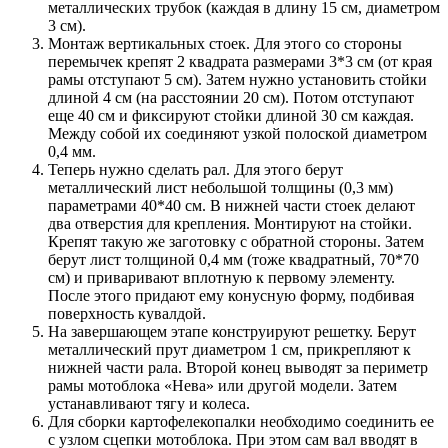
металлических трубок (каждая в длину 15 см, диаметром
3 см).
Монтаж вертикальных стоек. Для этого со стороны
перемычек крепят 2 квадрата размерами 3*3 см (от края
рамы отступают 5 см). Затем нужно установить стойки
длиной 4 см (на расстоянии 20 см). Потом отступают
еще 40 см и фиксируют стойки длиной 30 см каждая.
Между собой их соединяют узкой полоской диаметром
0,4 мм.
Теперь нужно сделать рал. Для этого берут
металлический лист небольшой толщины (0,3 мм)
параметрами 40*40 см. В нижней части стоек делают
два отверстия для крепления. Монтируют на стойки.
Крепят такую же заготовку с обратной стороны. Затем
берут лист толщиной 0,4 мм (тоже квадратный, 70*70
см) и приваривают вплотную к первому элементу.
После этого придают ему конусную форму, подбивая
поверхность кувалдой.
На завершающем этапе конструируют решетку. Берут
металлический прут диаметром 1 см, прикрепляют к
нижней части рала. Второй конец выводят за периметр
рамы мотоблока «Нева» или другой модели. Затем
устанавливают тягу и колеса.
Для сборки картофелекопалки необходимо соединить ее
с узлом сцепки мотоблока. При этом сам вал вводят в