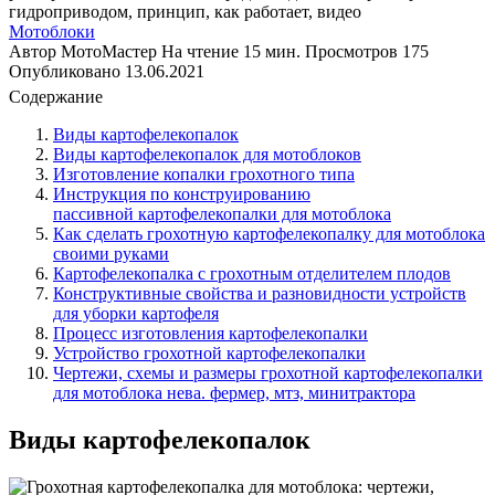
Мотоблоки
Автор
МотоМастер
На чтение
15 мин.
Просмотров
175
Опубликовано
13.06.2021
Содержание
Виды картофелекопалок
Виды картофелекопалок для мотоблоков
Изготовление копалки грохотного типа
Инструкция по конструированию
пассивной картофелекопалки для мотоблока
Как сделать грохотную картофелекопалку для мотоблока
своими руками
Картофелекопалка с грохотным отделителем плодов
Конструктивные свойства и разновидности устройств
для уборки картофеля
Процесс изготовления картофелекопалки
Устройство грохотной картофелекопалки
Чертежи, схемы и размеры грохотной картофелекопалки
для мотоблока нева. фермер, мтз, минитрактора
Виды картофелекопалок