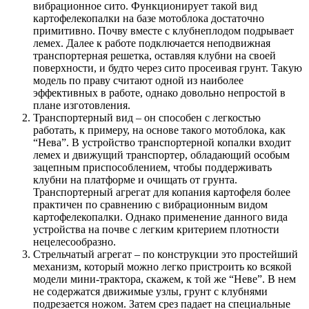
вибрационное сито. Функционирует такой вид
картофелекопалки на базе мотоблока достаточно
примитивно. Почву вместе с клубнеплодом подрывает
лемех. Далее к работе подключается неподвижная
транспортерная решетка, оставляя клубни на своей
поверхности, и будто через сито просеивая грунт. Такую
модель по праву считают одной из наиболее
эффективных в работе, однако довольно непростой в
плане изготовления.
Транспортерный вид – он способен с легкостью
работать, к примеру, на основе такого мотоблока, как
“Нева”. В устройство транспортерной копалки входит
лемех и движущий транспортер, обладающий особым
зацепным приспособлением, чтобы поддерживать
клубни на платформе и очищать от грунта.
Транспортерный агрегат для копания картофеля более
практичен по сравнению с вибрационным видом
картофелекопалки. Однако применение данного вида
устройства на почве с легким критерием плотности
нецелесообразно.
Стрельчатый агрегат – по конструкции это простейший
механизм, который можно легко пристроить ко всякой
модели мини-трактора, скажем, к той же “Неве”. В нем
не содержатся движимые узлы, грунт с клубнями
подрезается ножом. Затем срез падает на специальные