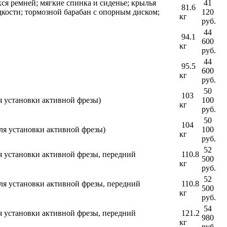
ся ремней; мягкие спинка и сиденье; крылья
41
81.6
дкости; тормозной барабан с опорным диском;
120
кг
руб.
44
94.1
600
кг
руб.
44
95.5
600
кг
руб.
50
103
я установки активной фрезы)
100
кг
руб.
50
104
ля установки активной фрезы)
100
кг
руб.
52
я установки активной фрезы, передний
110.8
500
кг
руб.
52
ля установки активной фрезы, передний
110.8
500
кг
руб.
54
я установки активной фрезы, передний
121.2
980
кг
руб.