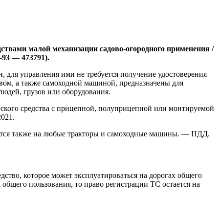
дствами малой механизации садово-огородного применения /
93 — 473791).
, для управления ими не требуется получение удостоверения
твом, а также самоходной машиной, предназначены для
 людей, грузов или оборудования.
ского средства с прицепной, полуприцепной или монтируемой
021.
яется также на любые тракторы и самоходные машины. — ПДД.
дство, которое может эксплуатироваться на дорогах общего
х общего пользования, то право регистрации ТС остается на