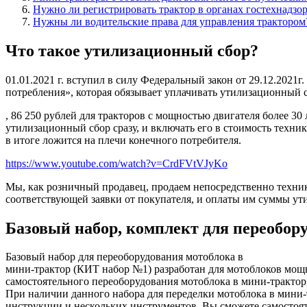
Нужно ли регистрировать трактор в органах гостехнадзо
Нужны ли водительские права для управления трактором
Что такое утилизационный сбор?
01.01.2021 г. вступил в силу Федеральный закон от 29.12.2021
потребления», которая обязывает уплачивать утилизационный сбо
, 86 250 рублей для тракторов с мощностью двигателя более 30 л
утилизационный сбор сразу, и включать его в стоимость техн
в итоге ложится на плечи конечного потребителя.
https://www.youtube.com/watch?v=CrdFVtVJyKo
Мы, как розничный продавец, продаем непосредственно техник
соответствующей заявки от покупателя, и оплаты им суммы ут
Базовый набор, комплект для переобор
Базовый набор для переоборудования мотоблока в
мини-трактор (
КИТ набор №1)
разработан для мотоблоков мощн
самостоятельного переоборудования мотоблока в мини-трактор
При наличии данного набора для переделки мотоблока в мини-
инструкции и нескольких инструментов, Вы сможете самостоя