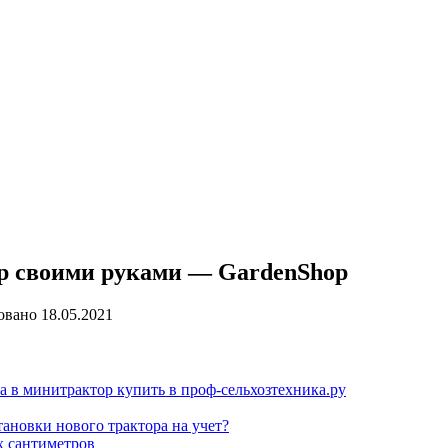
ор своими руками — GardenShop
овано
18.05.2021
а в минитрактор купить в проф-сельхозтехника.ру
ановки нового трактора на учет?
х сантиметров