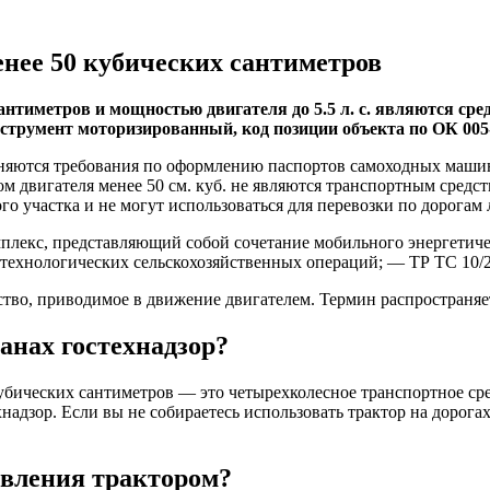
нее 50 кубических сантиметров
нтиметров и мощностью двигателя до 5.5 л. с. являются сре
трумент моторизированный, код позиции объекта по ОК 005-
раняются требования по оформлению паспортов самоходных машин
м двигателя менее 50 см. куб. не являются транспортным средс
го участка и не могут использоваться для перевозки по дорогам
лекс, представляющий собой сочетание мобильного энергетиче
ехнологических сельскохозяйственных операций; — ТР ТС 10/2
ство, приводимое в движение двигателем. Термин распростран
анах гостехнадзор?
убических сантиметров — это четырехколесное транспортное сре
надзор. Если вы не собираетесь использовать трактор на дорога
авления трактором?