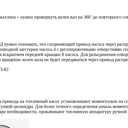
выхлопа » нужно провернуть колен вал на 360 ̊ до повторного с
Д нужно понимать, что соединяющий привод насоса через распр
риводной шестерни насоса 4 с регулировочными отверстиями сп
ся вскрытием передней крышки 8 насоса. Для разъединения отво
ращение колен вала не будет передаваться через привод распре
ния привода на топливный насос устанавливают моментоскоп на
ункой цилиндра. Для более точного определения начала момент
ри необходимости, прокачивают топливную аппаратуру ручной п