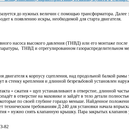
разуется до нужных величин с помощью трансформатора. Далее э
дит к появлению искры, необходимой для старта двигателя.
вного насоса высокого давления (ТНВД) или его монтаже после 
паратуры, ТНВД и отрегулированном газораспределительном мех
я двигателя к корпусу сцепления, над продольной балкой рамы 
т в стенку крепления и длинной безрезьбовой установлен наруж
акта « сжатия » щуп устанавливают в отверстие, длинной часть
падёт в отверстие на маховике и зайдёт в тело детали полностью
оторые по своей глубине гораздо меньше. Найденное положение 
т техническим требованиям Д 240 для установки начала впрыска 
атия » нужно снять клапанную крышку. Пара закрытых клапанов у