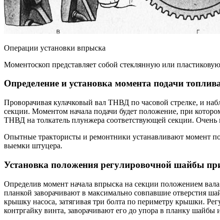
Операции установки впрыска
Моментоскоп представляет собой стеклянную или пластиковую 
Определение и установка момента подачи топлив
Проворачивая кулачковый вал ТНВД по часовой стрелке, и набл
секции. Моментом начала подачи будет положение, при котором 
ТНВД на толкатель плунжера соответствующей секции. Очень в
Опытные трактористы и ремонтники устанавливают момент под
выемки штуцера.
Установка положения регулировочной шайбы при
Определив момент начала впрыска на секции положением вала
планкой заворачивают в максимально совпавшие отверстия шай
крышку насоса, затягивая три болта по периметру крышки. Ре
контргайку винта, заворачивают его до упора в планку шайбы 