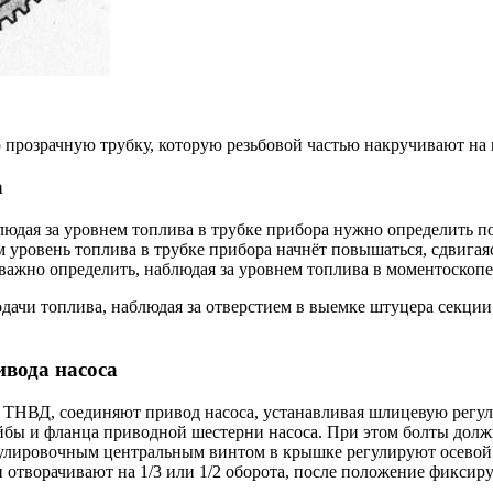
прозрачную трубку, которую резьбовой частью накручивают на 
а
юдая за уровнем топлива в трубке прибора нужно определить по
уровень топлива в трубке прибора начнёт повышаться, сдвигаясь
ажно определить, наблюдая за уровнем топлива в моментоскопе,
ачи топлива, наблюдая за отверстием в выемке штуцера секции
вода насоса
 ТНВД, соединяют привод насоса, устанавливая шлицевую регу
бы и фланца приводной шестерни насоса. При этом болты должн
гулировочным центральным винтом в крышке регулируют осевой 
и отворачивают на 1/3 или 1/2 оборота, после положение фиксир