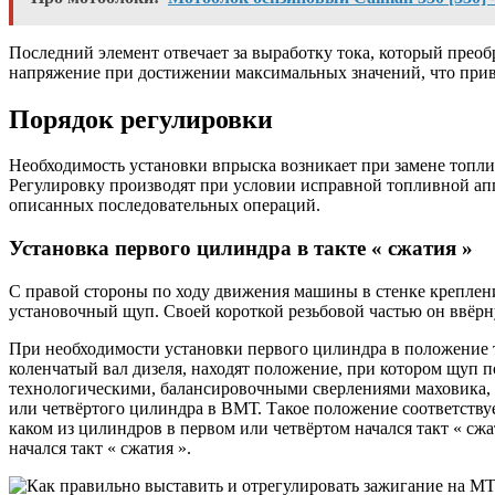
Последний элемент отвечает за выработку тока, который преоб
напряжение при достижении максимальных значений, что приво
Порядок регулировки
Необходимость установки впрыска возникает при замене топли
Регулировку производят при условии исправной топливной ап
описанных последовательных операций.
Установка первого цилиндра в такте « сжатия »
С правой стороны по ходу движения машины в стенке креплени
установочный щуп. Своей короткой резьбовой частью он ввёрну
При необходимости установки первого цилиндра в положение т
коленчатый вал дизеля, находят положение, при котором щуп по
технологическими, балансировочными сверлениями маховика, к
или четвёртого цилиндра в ВМТ. Такое положение соответствуе
каком из цилиндров в первом или четвёртом начался такт « сж
начался такт « сжатия ».