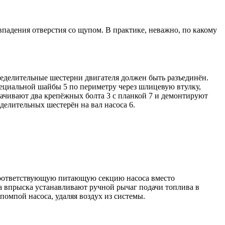
овпадения отверстия со щупом. В практике, неважно, по какому
еделительные шестерни двигателя должен быть разъединён.
ециальной шайбы 5 по периметру через шлицевую втулку,
рачивают два крепёжных болта 3 с планкой 7 и демонтируют
делительных шестерён на вал насоса 6.
 соответствующую питающую секцию насоса вместо
а впрыска устанавливают ручной рычаг подачи топлива в
омпой насоса, удаляя воздух из системы.