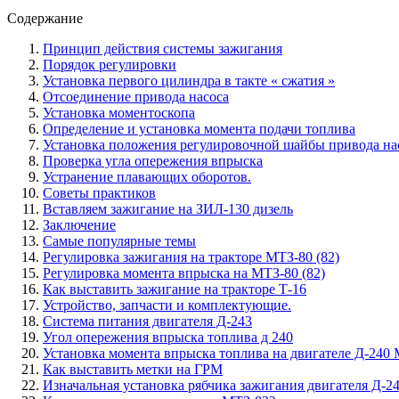
Содержание
Принцип действия системы зажигания
Порядок регулировки
Установка первого цилиндра в такте « сжатия »
Отсоединение привода насоса
Установка моментоскопа
Определение и установка момента подачи топлива
Установка положения регулировочной шайбы привода на
Проверка угла опережения впрыска
Устранение плавающих оборотов.
Советы практиков
Вставляем зажигание на ЗИЛ-130 дизель
Заключение
Самые популярные темы
Регулировка зажигания на тракторе МТЗ-80 (82)
Регулировка момента впрыска на МТЗ-80 (82)
Как выставить зажигание на тракторе Т-16
Устройство, запчасти и комплектующие.
Система питания двигателя Д-243
Угол опережения впрыска топлива д 240
Установка момента впрыска топлива на двигателе Д-240 
Как выставить метки на ГРМ
Изначальная установка рябчика зажигания двигателя Д-2