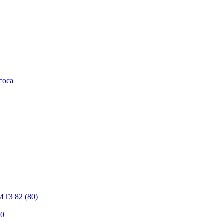
соса
МТЗ 82 (80)
40