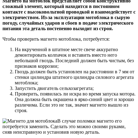
Магнето на мотоблок представляет собой конструктивно
сложный элемент, который находится в постоянном
контакте с высоковольтной проводкой и взаимодействует с
электричеством. Из-за эксплуатации мотоблока в сырую
погоду, случайных ударов и сбоев в подаче электрического
питания эта деталь постепенно выходит из строя.
Чтобы проверить магнето мотоблока, потребуется:
На вкрученной в штатное месте свече аккуратно
демонтировать колпачок и вставить вместо него
небольшой гвоздь. Последний должен быть чистым, без
признаков коррозии;
Гвоздь должен быть установлен на расстоянии в 7 мм от
стенки цилиндра штатного цилиндра силового агрегата
мотоблока;
Запустить двигатель сельхозагрегата;
Проверить, появилась ли искра во время запуска мотора.
Она должна быть окрашена в ярко-синий цвет и хорошо
различима. Если это не так, значит магнето вышло из
строя.
В случае поломки магнето его
потребуется заменить. Сделать это можно
своими руками
,
сняв неисправную и установив новую деталь.