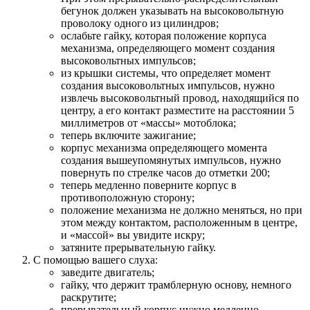
бегунок должен указывать на высоковольтную
проволоку одного из цилиндров;
ослабьте гайку, которая положение корпуса
механизма, определяющего момент создания
высоковольтных импульсов;
из крышки системы, что определяет момент
создания высоковольтных импульсов, нужно
извлечь высоковольтный провод, находящийся по
центру, а его контакт разместите на расстоянии 5
миллиметров от «массы» мотоблока;
теперь включите зажигание;
корпус механизма определяющего момента
создания вышеупомянутых импульсов, нужно
повернуть по стрелке часов до отметки 200;
теперь медленно поверните корпус в
противоположную сторону;
положение механизма не должно меняться, но при
этом между контактом, расположенным в центре,
и «массой» вы увидите искру;
затяните прерывательную гайку.
С помощью вашего слуха:
заведите двигатель;
гайку, что держит трамблерную основу, немного
раскрутите;
прерывательный корпус нужно медленно