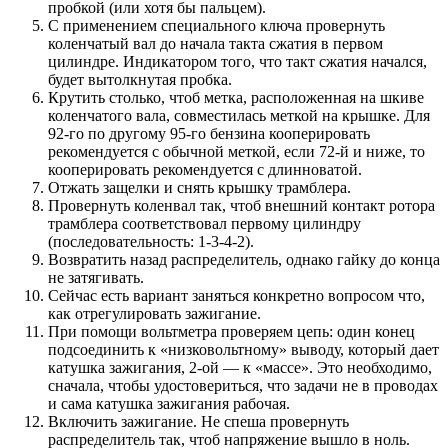
пробкой (или хотя бы пальцем).
С применением специального ключа провернуть
коленчатый вал до начала такта сжатия в первом
цилиндре. Индикатором того, что такт сжатия начался,
будет вытолкнутая пробка.
Крутить столько, чтоб метка, расположенная на шкиве
коленчатого вала, совместилась меткой на крышке. Для
92-го по другому 95-го бензина кооперировать
рекомендуется с обычной меткой, если 72-й и ниже, то
кооперировать рекомендуется с длинноватой.
Отжать защелки и снять крышку трамблера.
Провернуть коленвал так, чтоб внешний контакт ротора
трамблера соответствовал первому цилиндру
(последовательность: 1-3-4-2).
Возвратить назад распределитель, однако гайку до конца
не затягивать.
Сейчас есть вариант заняться конкретно вопросом что,
как отрегулировать зажигание.
При помощи вольтметра проверяем цепь: один конец
подсоединить к «низковольтному» выводу, который дает
катушка зажигания, 2-ой — к «массе». Это необходимо,
сначала, чтобы удостовериться, что задачи не в проводах
и сама катушка зажигания рабочая.
Включить
зажигание
. Не спеша провернуть
распределитель так, чтоб напряжение вышло в ноль.