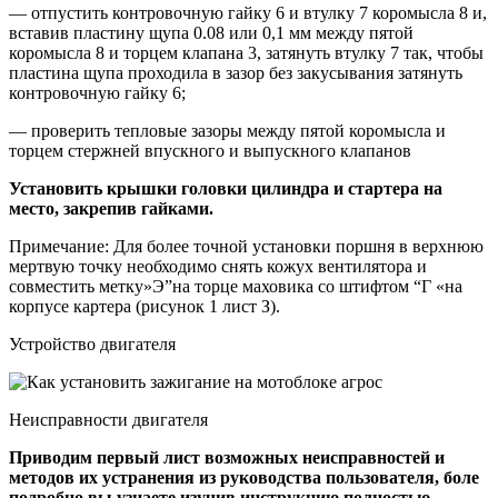
— отпустить контровочную гайку 6 и втулку 7 коромысла 8 и,
вставив пластину щупа 0.08 или 0,1 мм между пятой
коромысла 8 и торцем клапана 3, затянуть втулку 7 так, чтобы
пластина щупа проходила в зазор без закусывания затянуть
контровочную гайку 6;
— проверить тепловые зазоры между пятой коромысла и
торцем стержней впускного и выпускного клапанов
Установить крышки головки цилиндра и стартера на
место, закрепив гайками.
Примечание: Для более точной установки поршня в верхнюю
мертвую точку необходимо снять кожух вентилятора и
совместить метку»Э”на торце маховика со штифтом “Г «на
корпусе картера (рисунок 1 лист З).
Устройство двигателя
Неисправности двигателя
Приводим первый лист возможных неисправностей и
методов их устранения из руководства пользователя, боле
подробно вы узнаете изучив инструкцию полностью.