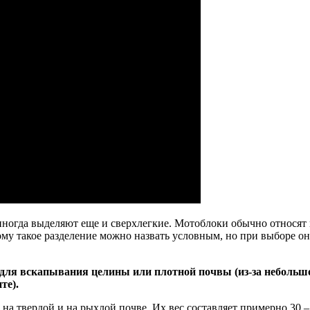
 иногда выделяют еще и сверхлегкие. Мотоблоки обычно относят
ому такое разделение можно назвать условным, но при выборе он
ят для вскапывания целины или плотной почвы (из-за небольш
те).
и на твердой и на рыхлой почве. Их вес составляет примерно 30 