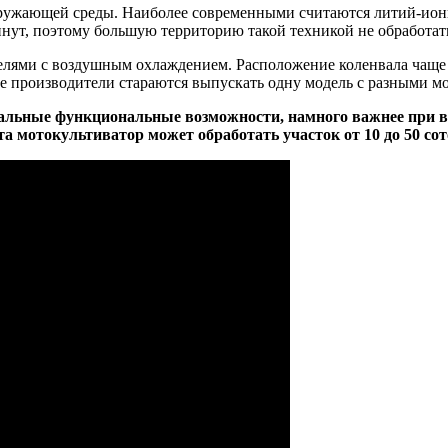
ужающей среды. Наиболее современными считаются литий-ионны
инут, поэтому большую территорию такой техникой не обработат
елями с воздушным охлаждением. Расположение коленвала чаще
гие производители стараются выпускать одну модель с разными м
еальные функциональные возможности, намного важнее при в
а мотокультиватор может обработать участок от 10 до 50 сот