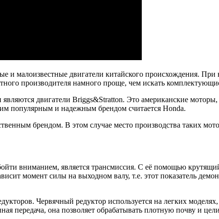
ые и малоизвестные двигатели китайского происхождения. При 
естного производителя намного проще, чем искать комплектующ
являются двигатели Briggs&Stratton. Это американские моторы
гим популярным и надежным брендом считается Honda.
твенным брендом. В этом случае место производства таких мото
ойти вниманием, является трансмиссия. С её помощью крутящий 
висит момент силы на выходном валу, т.е. этот показатель дем
едукторов. Червячный редуктор используется на легких моделях
пная передача, она позволяет обрабатывать плотную почву и цел