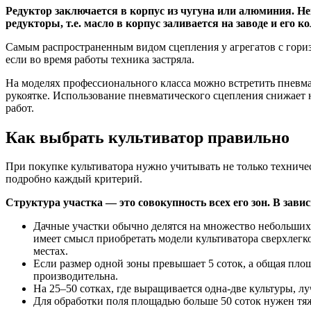
Редуктор заключается в корпус из чугуна или алюминия. Н
редукторы, т.е. масло в корпус заливается на заводе и его 
Самым распространенным видом сцепления у агрегатов с гориз
если во время работы техника застряла.
На моделях профессионального класса можно встретить пневма
рукоятке. Использование пневматического сцепления снижает 
работ.
Как выбрать культиватор правильно
При покупке культиватора нужно учитывать не только техничес
подробно каждый критерий.
Структура участка — это совокупность всех его зон. В зав
Дачные участки обычно делятся на множество небольших з
имеет смысл приобретать модели культиватора сверхлегк
местах.
Если размер одной зоны превышает 5 соток, а общая площа
производительна.
На 25–50 сотках, где выращивается одна-две культуры, лу
Для обработки поля площадью больше 50 соток нужен тя