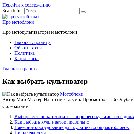
Перейти к содержанию
Search for:
Про мотоблоки
Про мотокультиваторы и мотоблоки
Главная страница
Обратная связь
Политика
Карта сайта
Главная страница
Как выбрать культиватор
Мотоблоки
Автор
МотоМастер
На чтение
12 мин.
Просмотров
156
Опубли
Содержание
Выбор весовой категории — хорошего культиватора дол
Как выбрать культиватор правильно
Навесное оборудование для культиваторов (мотоблоков)
По надежности