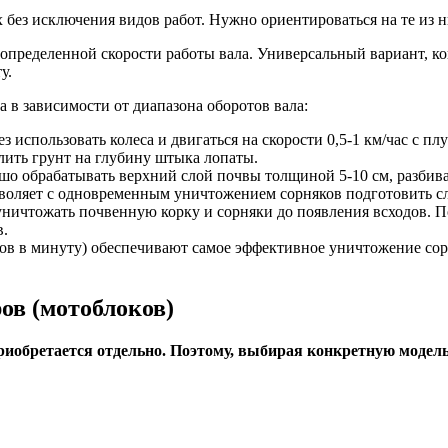
 без исключения видов работ. Нужно ориентироваться на те из н
 определенной скорости работы вала. Универсальный вариант, ко
у.
в зависимости от диапазона оборотов вала:
 использовать колеса и двигаться на скорости 0,5-1 км/час с п
лить грунт на глубину штыка лопаты.
шо обрабатывать верхний слой почвы толщиной 5-10 см, разбив
воляет с одновременным уничтожением сорняков подготовить сл
ничтожать почвенную корку и сорняки до появления всходов. П
в.
ов в минуту) обеспечивают самое эффективное уничтожение сор
ов (мотоблоков)
иобретается отдельно. Поэтому, выбирая конкретную модель 