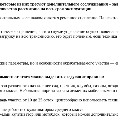
екоторые из них требуют дополнительного обслуживания – з
количество рассчитано на весь срок эксплуатации.
онтальным коленвалом является ременное сцепление. На некотор
тическое сцепление, в этом случае управление осуществляется 
нагрузку на всю трансмиссию, это будет полезным, если техник
кие параметры, но и особенности обрабатываемого участка — его
исимости от этого можно выделить следующие правила:
он различного назначения: сад, цветник, клумбы, газоны, ягод
ого класса. Небольшая ширина захвата делает их мобильными и 
дь участка от 10 до 25 соток, целесообразно использовать техни
чше работать с культиватором среднего класса.
желый культиватор или мотоблок, который можно дополнительно