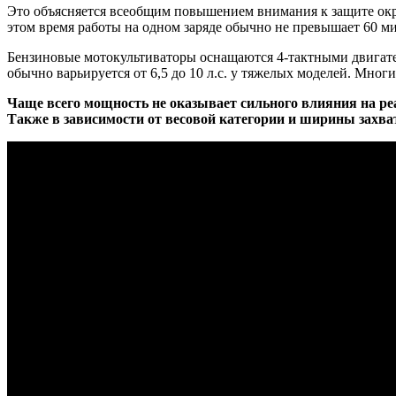
Это объясняется всеобщим повышением внимания к защите окр
этом время работы на одном заряде обычно не превышает 60 м
Бензиновые мотокультиваторы оснащаются 4-тактными двигат
обычно варьируется от 6,5 до 10 л.с. у тяжелых моделей. Мно
Чаще всего мощность не оказывает сильного влияния на р
Также в зависимости от весовой категории и ширины захват