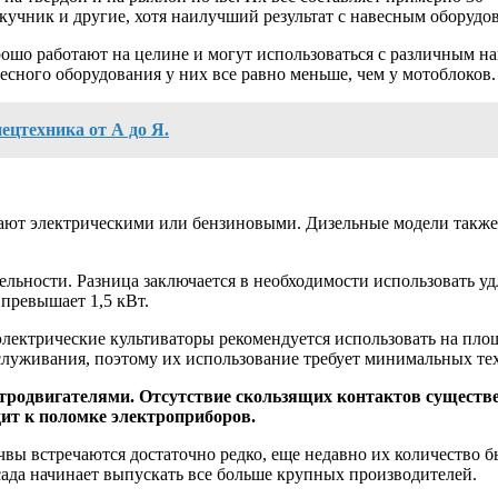
окучник и другие, хотя наилучший результат с навесным оборуд
орошо работают на целине и могут использоваться с различным 
есного оборудования у них все равно меньше, чем у мотоблоков.
ецтехника от А до Я.
ают электрическими или бензиновыми. Дизельные модели также 
льности. Разница заключается в необходимости использовать уд
превышает 1,5 кВт.
ектрические культиваторы рекомендуется использовать на площа
служивания, поэтому их использование требует минимальных те
одвигателями. Отсутствие скользящих контактов существен
дит к поломке электроприборов.
ы встречаются достаточно редко, еще недавно их количество бы
сада начинает выпускать все больше крупных производителей.