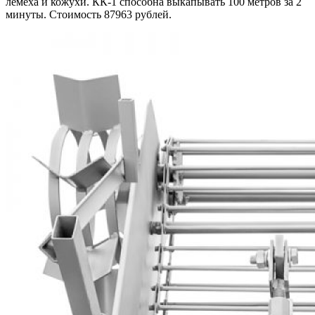
лемеха и кожухи. КК-1 способна выкапывать 100 метров за 2
минуты. Стоимость 87963 рублей.