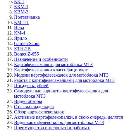
КК-1
ККМ-1
КВМ-3
Полтавчанка
КМ-1П
Нева
КМ-4
Ярило
Garden Scout
КТН-2В
Bomet Z-655
Назначение и особенности
Картофелесажалки для мотоблока МТЗ
Картофелесажалки классифицируют
Модели картофелесажалок для мотоблока МТЗ
Работа с картофелесажалками для мотоблока МТЗ
Посадка клубней
Самодельные варианты картофелесажалки для
мотоблока МТЗ
Видео обзоры
Отзывы владельцев
Обзор картофелекопалок
Активные картофелекопалки, в свою очередь, делятся
Виды картофелекопалок для мотоблока МТЗ
Преимущества и недостатки работы с