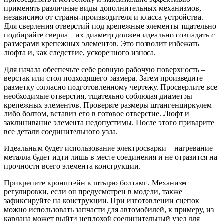
применять различные виды дополнительных механизмов,
независимо от страны-производителя и класса устройства.
Для сверления отверстий под крепежные элементы тщательно
подбирайте сверла – их диаметр должен идеально совпадать с
размерами крепежных элементов. Это позволит избежать
люфта и, как следствие, ускоренного износа.
Для начала обеспечьте себе ровную рабочую поверхность –
верстак или стол подходящего размера. Затем произведите
разметку согласно подготовленному чертежу. Просверлите все
необходимые отверстия, тщательно соблюдая диаметры
крепежных элементов. Проверьте размеры штангенциркулем
либо болтом, вставив его в готовое отверстие. Люфт и
заклинивание элемента недопустимы. После этого приварите
все детали соединительного узла.
Идеальным будет использование электросварки – нагревание
металла будет идти лишь в месте соединения и не отразится на
прочности всего элемента конструкции.
Прикрепите кронштейн к штырю болтами. Механизм
регулировки, если он предусмотрен в модели, также
зафиксируйте на конструкции. При изготовлении сцепок
можно использовать запчасти для автомобилей, к примеру, из
кардана может выйти неплохой соединительный узел для