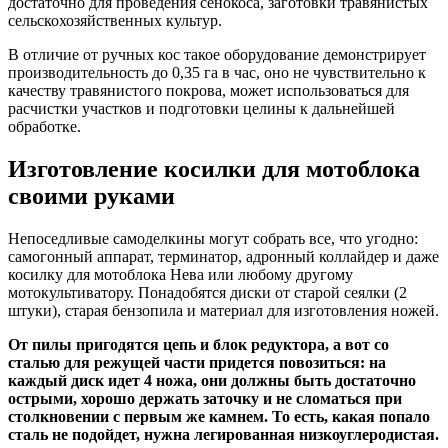
достаточно для проведения сенокоса, заготовки травянистых
сельскохозяйственных культур.
В отличие от ручных кос такое оборудование демонстрирует
производительность до 0,35 га в час, оно не чувствительно к
качеству травянистого покрова, может использоваться для
расчистки участков и подготовки целины к дальнейшей
обработке.
Изготовление косилки для мотоблока
своими руками
Непоседливые самоделкины могут собрать все, что угодно:
самогонный аппарат, терминатор, адронный коллайдер и даже
косилку для мотоблока Нева или любому другому
мотокультиватору. Понадобятся диски от старой сеялки (2
штуки), старая бензопила и материал для изготовления ножей.
От пилы пригодятся цепь и блок редуктора, а вот со
сталью для режущей части придется повозиться: на
каждый диск идет 4 ножа, они должны быть достаточно
острыми, хорошо держать заточку и не сломаться при
столкновении с первым же камнем. То есть, какая попало
сталь не подойдет, нужна легированная низкоуглеродистая.