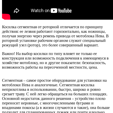
Косилка сегментная от роторной отличается по принципу
действия: ее лезвия работают горизонтально, как ножницы,
получая энергию через ремень привода от мотоблока Нева. В
роторной установке рабочим органом служит специальный
режущий узел (ротор), это более совершенный вариант.
Важно! На выбор косилки по типу влияет не только ее
конструкция или возможность подключения к имеющемуся в
хозяйстве мотоблоку, но и другие показатели: безопасность,
возможность работы на пересеченной местности, цена.
Сегментная – самое простое оборудование для установки на
мотоблоки Нева и аналогичные. Сегментная косилка
неприхотлива в использовании, быстро, широко и ровно
срезает траву. С ней легко обращаться на больших площадях.
Основной недостаток данного решения – устройство плохо
переносит неровные, с многочисленными буграми и
впадинами покосы (а в жизни случаются и такие), она больше
подходит для спланированных лужаек или почти идеально