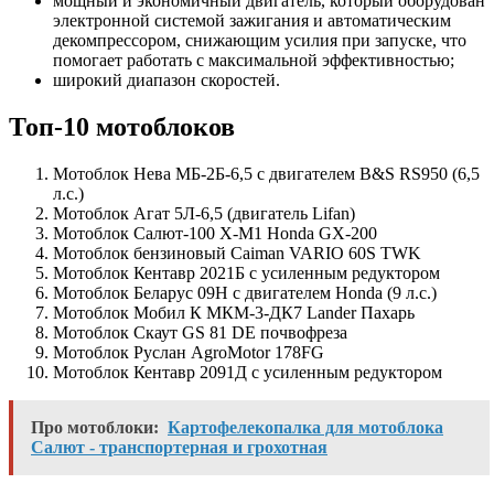
мощный и экономичный двигатель, который оборудован
электронной системой зажигания и автоматическим
декомпрессором, снижающим усилия при запуске, что
помогает работать с максимальной эффективностью;
широкий диапазон скоростей.
Топ-10 мотоблоков
Мотоблок Нева МБ-2Б-6,5 с двигателем B&S RS950 (6,5
л.с.)
Мотоблок Агат 5Л-6,5 (двигатель Lifan)
Мотоблок Салют-100 X-M1 Honda GX-200
Мотоблок бензиновый Caiman VARIO 60S TWK
Мотоблок Кентавр 2021Б c усиленным редуктором
Мотоблок Беларус 09Н с двигателем Honda (9 л.с.)
Мотоблок Мобил К МКМ-3-ДК7 Lander Пахарь
Мотоблок Скаут GS 81 DE почвофреза
Мотоблок Руслан AgroMotor 178FG
Мотоблок Кентавр 2091Д с усиленным редуктором
Про мотоблоки:
Картофелекопалка для мотоблока
Салют - транспортерная и грохотная