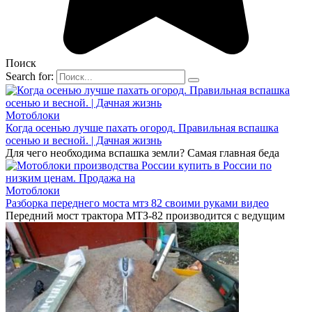
Поиск
Search for:
Мотоблоки
Когда осенью лучше пахать огород. Правильная вспашка
осенью и весной. | Дачная жизнь
Для чего необходима вспашка земли? Самая главная беда
Мотоблоки
Разборка переднего моста мтз 82 своими руками видео
Передний мост трактора МТЗ-82 производится с ведущим