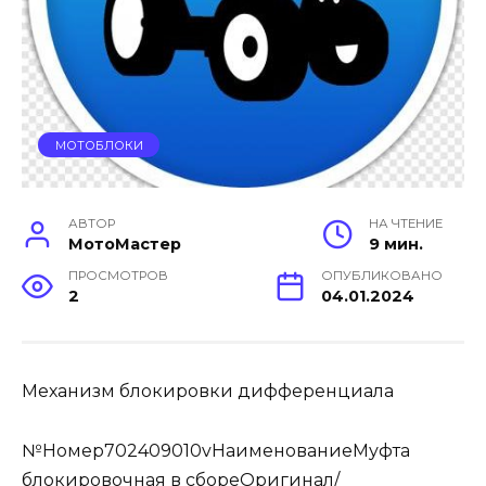
МОТОБЛОКИ
АВТОР
НА ЧТЕНИЕ
МотоМастер
9 мин.
ПРОСМОТРОВ
ОПУБЛИКОВАНО
2
04.01.2024
Механизм блокировки дифференциала
№Номер702409010vНаименованиеМуфта
блокировочная в сбореОригинал/