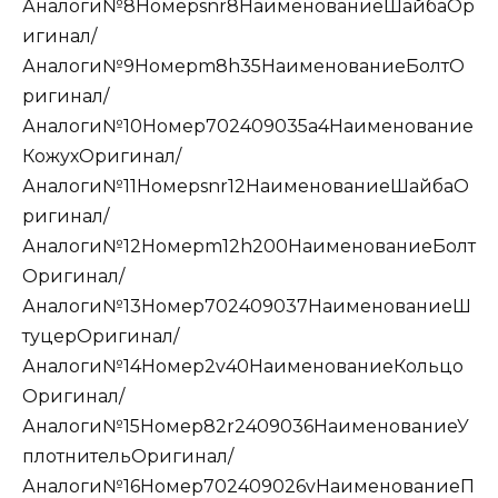
Аналоги№8Номерsnr8НаименованиеШайбаОр
игинал/
Аналоги№9Номерm8h35НаименованиеБолтО
ригинал/
Аналоги№10Номер702409035a4Наименование
КожухОригинал/
Аналоги№11Номерsnr12НаименованиеШайбаО
ригинал/
Аналоги№12Номерm12h200НаименованиеБолт
Оригинал/
Аналоги№13Номер702409037НаименованиеШ
туцерОригинал/
Аналоги№14Номер2v40НаименованиеКольцо
Оригинал/
Аналоги№15Номер82r2409036НаименованиеУ
плотнительОригинал/
Аналоги№16Номер702409026vНаименованиеП