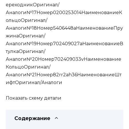
ереходникОригинал/
Аналоги№17Номер0200253014НаименованиеК
ольцоОригинал/
Аналоги№18Номер5406448aНаименованиеПру
жинаОригинал/
Аналоги№19Номер702409027aНаименованиеВ
тулкаОригинал/
Аналоги№20Номер702409033vНаименование
КольцоОригинал/
Аналоги№21Номер82rr2ah36НаименованиеШт
ифтОригинал/Аналоги
Показать схему детали
Содержание