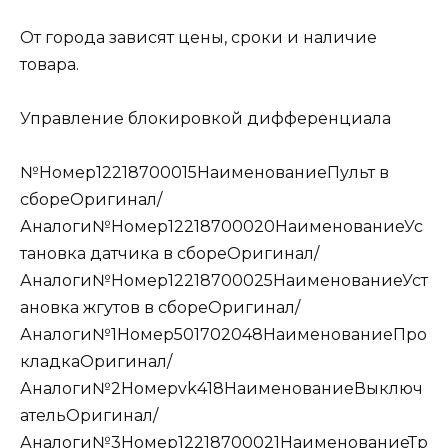
От города зависят цены, сроки и наличие
товара.
Управление блокировкой дифференциала
№Номер12218700015НаименованиеПульт в
сбореОригинал/
Аналоги№Номер12218700020НаименованиеУс
тановка датчика в сбореОригинал/
Аналоги№Номер12218700025НаименованиеУст
ановка жгутов в сбореОригинал/
Аналоги№1Номер501702048НаименованиеПро
кладкаОригинал/
Аналоги№2Номерvk418НаименованиеВыключ
ательОригинал/
Аналоги№3Номер12218700021НаименованиеТр