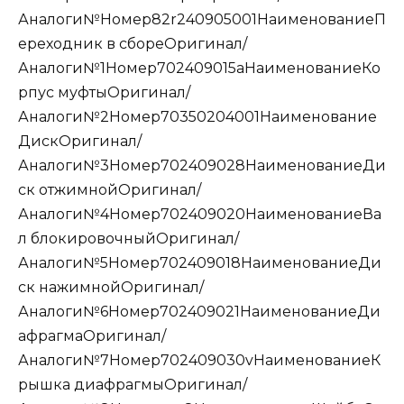
Аналоги№Номер82r240905001НаименованиеП
ереходник в сбореОригинал/
Аналоги№1Номер702409015aНаименованиеКо
рпус муфтыОригинал/
Аналоги№2Номер70350204001Наименование
ДискОригинал/
Аналоги№3Номер702409028НаименованиеДи
ск отжимнойОригинал/
Аналоги№4Номер702409020НаименованиеВа
л блокировочныйОригинал/
Аналоги№5Номер702409018НаименованиеДи
ск нажимнойОригинал/
Аналоги№6Номер702409021НаименованиеДи
афрагмаОригинал/
Аналоги№7Номер702409030vНаименованиеК
рышка диафрагмыОригинал/