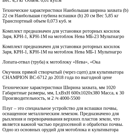
Вес: 4,3 кг Объем: 0,01 куб.м
Технические характеристики Наибольшая ширина захвата (b)
22 см Наибольшая глубина вспашки (h) 20 см Вес 5,85 кг
Транспортный объем 0,073 куб. м
Комплект предназначен для установки роторных косилок
Заря, КРН-1, КРН-1М на мотоблок Нева МБ-23 Мультиагро
Комплект предназначен для установки роторных косилок
Заря, КРН-1, КРН-1М на мотоблок Нева МБ-1 Мультиагро
Лопата-отвал (труба) к мотоблоку «Нева», «Ока
Окучник прямой створчатый (через сцеп) для культиватора
CHAMPION BC-6712 до 2018 года по выгодной цене
Технические характеристики Ширина захвата, мм 1020
Габаритные размеры, мм, LxВхН 600x1020x380 Масса, к 30
Производительность, м 2 /ч 4000-5500
Плуг – это специальное устройство для вспашки почвы,
оснащенное металлическим лемехом. Предназначено для
рыхления и переворачивания верхних пластов земли, что
является важной частью предпосевной и обработки почвы.
Одно из основных орудий для мотоблока и культиватора