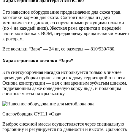
Характеристики адаптера АМПК-500
Это навесное оборудование предназначено для скоса трав,
заготовки кормов для скота. Состоит насадка из двух
металлических дисков, со спрятанными режущими ножами
(по 4 на каждый диск). Жесткая рама крепится в передней
части мотоблока к ВОМ, передающему вращательный момент
к роторам.
Вес косилки “Заря” — 24 кг, ее размеры — 810/930/780.
Характеристики косилки “Заря”
Эта снегоуборочная насадка используется только в зимнее
время для уборки прилегающих к дому территорий от снега.
Основа конструкции — вал с наваренным зубчатым шнеком,
подрезающим даже обледенелую корку льда, и подающим
снежные массы на крыльчатку.
Снегоуборщик СУН.1 «Ока»
Выброс снежной массы осуществляется через специальную
горловину и регулируется по дальности и высоте. Дальность