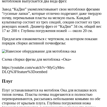
мотоблоков выпускается два вида фрез:
Завод “КаДви” укомплектовывает свои мотоблоки фрезами
“гусиные лапки”, которые отлично подрезают даже твердую
почву, перемалывая пласты на мелкую пыль. Каждый
культиватор состоит из трех секций, секция состоит из трех
режущих ножей. Диаметр фрез от “КаДви” 34 см, общий вес
17 кг 200 г. Глубина погружения ножей — около 20 см.
Предлагаем ознакомиться с чертежом, на котором показан
порядок сборки активной почвофрезы:
Cхема сборки фрезы для мотоблока «Ока»
https://youtube.com/watch?v=MyGyMes-
DLQ%3Ffeature%3Doembed
Плуг
Плуг устанавливается на мотоблок Ока для вспашки всех
типов почвы. Пласты почвы подрезаются и полностью
переворачиваются, рассыпаясь небольшими комьями по обе
стороны от крыльев плуга. Глубина погружения ножа