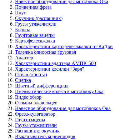
Навесное оборудование для мотоблока Ока
Почвенная фреза
Плуг
Окучник (распашник)
Грузы утяжелители
Борона
Грунтовые зацепы
Картофелесажалка
Характеристики картофелесажалки от КаДви
Тележка одноосная грузовая
Адаптер
Характеристики адаптера АМПК-500
Характеристики косилки “Заря”
Отвал (лопата)
Сцепка
Штатный дифференциал
Пневматические колеса к мотоблоку Ока
Видео обзор
Отзывы владельцев
Навесное оборудование для мотоблоков Ока
Фреза-культиватор
Грунтозацепы
Грузы-утяжелители
Распашник, окучник
Выкапыватель корнеплодов