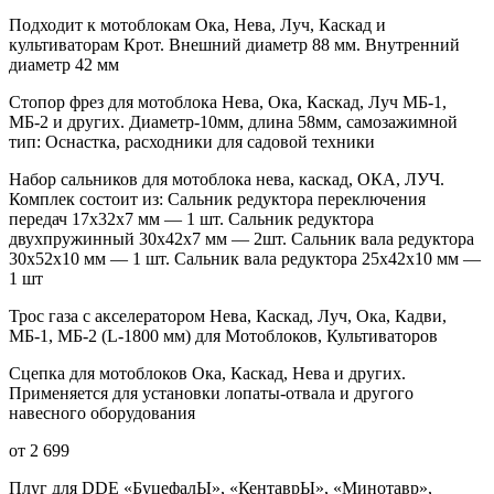
Подходит к мотоблокам Ока, Нева, Луч, Каскад и
культиваторам Крот. Внешний диаметр 88 мм. Внутренний
диаметр 42 мм
Стопор фрез для мотоблока Нева, Ока, Каскад, Луч МБ-1,
МБ-2 и других. Диаметр-10мм, длина 58мм, самозажимной
тип: Оснастка, расходники для садовой техники
Набор сальников для мотоблока нева, каскад, ОКА, ЛУЧ.
Комплек состоит из: Сальник редуктора переключения
передач 17x32x7 мм — 1 шт. Сальник редуктора
двухпружинный 30х42х7 мм — 2шт. Сальник вала редуктора
30х52х10 мм — 1 шт. Сальник вала редуктора 25х42х10 мм —
1 шт
Трос газа с акселератором Нева, Каскад, Луч, Ока, Кадви,
МБ-1, МБ-2 (L-1800 мм) для Мотоблоков, Культиваторов
Сцепка для мотоблоков Ока, Каскад, Нева и других.
Применяется для установки лопаты-отвала и другого
навесного оборудования
от 2 699
Плуг для DDE «БуцефалЫ», «КентаврЫ», «Минотавр»,