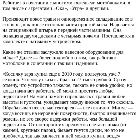
Работает в сочетании с многими тяжелыми мотоблоками, в
том числе с агрегатами «Ока», «Угра» и другими.
Производит покос травы и одновременное складывание ее в
стороны, как после использования простой косы. Надевается
на специальный штырь в передней части машины. Она
оснащена двумя дисками с четырьмя ножами. Поставляется в
комплекте с натяжным устройством.
Какие же отзывы заслужило навесное оборудование для
«Ока»? Далее — более подробно о том, как работают
мотоблоки в сочетании с такими изделиями.
«Косилку заря купил еще в 2010 году, пользуюсь уже 7
сезонов. Что могу сказать: брал за 27 тысяч рублей. Сразу
отмечу, что устройство тяжелое, таскать не очень удобно, но
когда начинает работать, ей можно простить любые
недостатки! На моей памяти справлялась с травой любой
высоты и густоты, укладывает между дисков то, что скосила.
Обрабатывал несколько гектар ею — все отлично! Минус —
когда косишь на неровной поверхности, быстро изнашивается
ремень, но это скорее издержки работы, чем большой
недостаток. От посторонних предметов слетают ножи (от
камней, крупных палок), бывает гнутся диски, но это не
проблема, так как запчасти к ней можно купить везде».