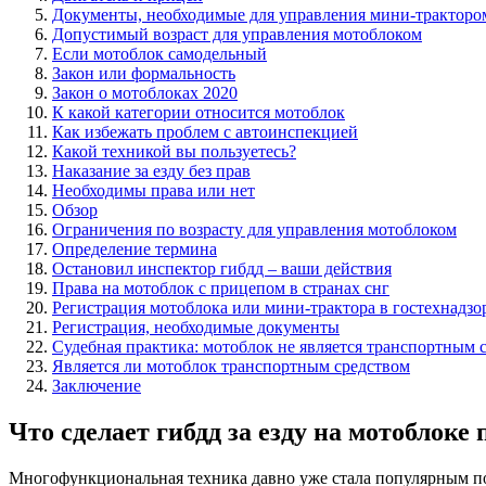
Документы, необходимые для управления мини-тракторо
Допустимый возраст для управления мотоблоком
Если мотоблок самодельный
Закон или формальность
Закон о мотоблоках 2020
К какой категории относится мотоблок
Как избежать проблем с автоинспекцией
Какой техникой вы пользуетесь?
Наказание за езду без прав
Необходимы права или нет
Обзор
Ограничения по возрасту для управления мотоблоком
Определение термина
Остановил инспектор гибдд – ваши действия
Права на мотоблок с прицепом в странах снг
Регистрация мотоблока или мини-трактора в гостехнадзо
Регистрация, необходимые документы
Судебная практика: мотоблок не является транспортным 
Является ли мотоблок транспортным средством
Заключение
Что сделает гибдд за езду на мотоблоке 
Многофункциональная техника давно уже стала популярным пом