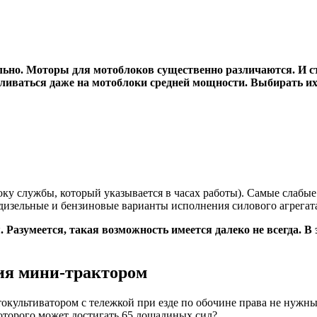
дельно. Моторы для мотоблоков существенно различаются. И с
иваться даже на мотоблоки средней мощности. Выбирать их 
ку службы, который указывается в часах работы). Самые слабы
изельные и бензиновые варианты исполнения силового агрегат
Разумеется, такая возможность имеется далеко не всегда. В 
ия мини-трактором
окультиватором с тележкой при езде по обочине права не нужн
оторого может достигать 65 лошадиных сил?