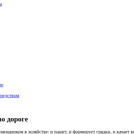
м
ре
средством
по дороге
ощником в хозяйстве: и пашет, и формирует грядки, и качает в