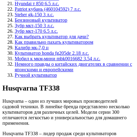
Hyundai т 850 6.5 л.с.
Patriot кубань (460104592) 7 л.с.
Steher gk-150 3 л.с.
Бензиновый культиватор
Зубр мкт-150 3 л.с.
Зубр мкт-170 6.5 л.с.
Как выбрать культиватор для дачи?
Как правильно пахать культиватором
Калибр мк-7,0 ц
Культиватор honda fg205de 2.18 л.с.
Мобил к мкм-мини mbk0016682 3.54 л.с.
Немного правды о китайских двигателях в сравнении с
японскими и европейскими
Ручной культиватор
Husqvarna TF338
Husqvarna – один из лучших мировых производителей
садовой техники. В линейке бренда представлено несколько
культиваторов для различных целей. Модели серии 300
отличаются легкостью и универсальностью для домашнего
применения.
Husqvarna TF338 – лидер продаж среди культиваторов