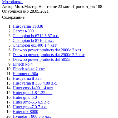
Мотоблоки
Автор
МотоМастер
На чтение
23 мин.
Просмотров
188
Опубликовано
28.05.2021
Содержание
Husqvarna TF338
Carver t-300
Champion bc6712 5.57 л.с.
Champion bc8716 7 л.с.
Champion ec1400 1.4 квт
Daewoo power products dat 2000e 2 квт
Daewoo power products dat 2500e 2.5 квт
Daewoo power products dat 5055r
Elitech кб 4
Elitech кб 4е 2 квт
Hammer rt-50a
Husqvarna tf 325
Husqvarna tf 338 4.89 л.с.
Huter emc-1400 1.4 квт
Huter gmc-1.8 1.25 л.с.
Huter gmc-5.0
Huter gmc-6.5 6.5 л.с.
Huter gmc-7.0 7 л.с.
Huter mk-8000
Hyundai т 800 5.5 л.с.