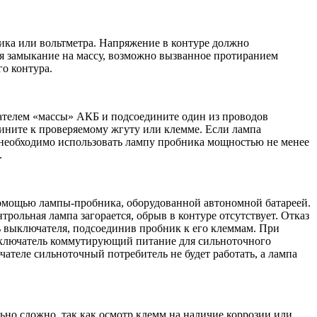
ика или вольтметра. Напряжение в контуре должно
тся замыкание на массу, возможно вызванное протиранием
о контура.
ателем «массы» АКБ и подсоедините один из проводов
ните к проверяемому жгуту или клемме. Если лампа
ля необходимо использовать лампу пробника мощностью не менее
.
помощью лампы-пробника, оборудованной автономной батареей.
трольная лампа загорается, обрыв в контуре отсутствует. Отказ
 выключателя, подсоединив пробник к его клеммам. При
выключатель коммутирующий питание для сильноточного
ателе сильноточный потребитель не будет работать, а лампа
но сложно, так как осмотр клемм на наличие коррозии или