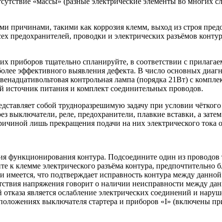
сутствие «массы» (разные электрические элементы во многих сл
и причинами, такими как коррозия клемм, выход из строя предо
х предохранителей, проводки и электрических разъёмов контура
х приборов тщательно спланируйте, в соответствии с прилагаем
более эффективного выявления дефекта. В число основных диагн
 двенадцативольтовая контрольная лампа (порядка 21Вт) с комп
ый источник питания и комплект соединительных проводов.
дставляет собой трудноразрешимую задачу при условии чёткого 
рез выключатели, реле, предохранители, плавкие вставки, а зат
ричиной лишь прекращения подачи на них электрического тока о
я функционирования контура. Подсоедините один из проводов т
ите к клемме электрического разъёма контура, предпочтительно
епи имеется, что подтверждает исправность контура между данн
утствия напряжения говорит о наличии неисправности между данн
отказа является ослабление электрических соединений и наруше
в положениях выключателя стартера и приборов «I» (включены п