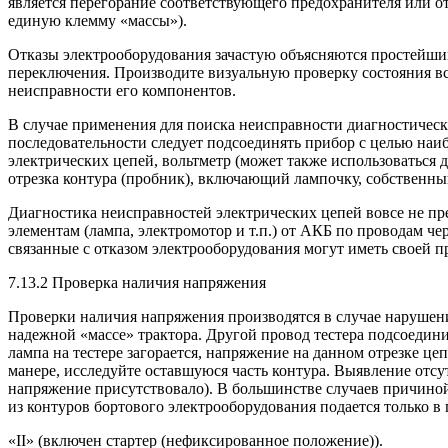
является перегорание соответствующего предохранителя или от
единую клемму «массы»).
Отказы электрооборудования зачастую объясняются простейшим
переключения. Производите визуальную проверку состояния все
неисправности его компонентов.
В случае применения для поиска неисправности диагностически
последовательности следует подсоединять прибор с целью наи
электрических цепей, вольтметр (может также использоваться
отрезка контура (пробник), включающий лампочку, собственн
Диагностика неисправностей электрических цепей вовсе не пре
элементам (лампа, электромотор и т.п.) от АКБ по проводам че
связанные с отказом электрооборудования могут иметь своей п
7.13.2 Проверка наличия напряжения
Проверки наличия напряжения производятся в случае нарушени
надежной «массе» трактора. Другой провод тестера подсоедин
лампа на тестере загорается, напряжение на данном отрезке ц
манере, исследуйте оставшуюся часть контура. Выявление отс
напряжение присутствовало). В большинстве случаев причиной 
из контуров бортового электрооборудования подается только 
«II» (включен стартер (нефиксированное положение)).