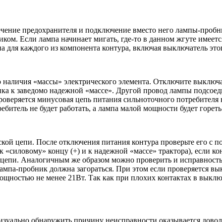
ечение предохранителя и подключение вместо него лампы-пробн
иком. Если лампа начинает мигать, где-то в данном жгуте имее
 для каждого из компонента контура, включая выключатель этог
о наличия «массы» электрического элемента. Отключите выключ
 к заведомо надежной «массе». Другой провод лампы подсоеди
и проверяется минусовая цепь питания сильноточного потребите
битель не будет работать, а лампа малой мощности будет гореть
кой цепи. После отключения питания контура проверьте его с 
«силовому» концу (+) и к надежной «массе» трактора), если кон
цепи. Аналогичным же образом можно проверить и исправность
ампа-пробник должна загораться. При этом если проверяется 
щностью не менее 21Вт. Так как при плохих контактах в выключ
изуально обнаружить причину неисправности оказывается доволь