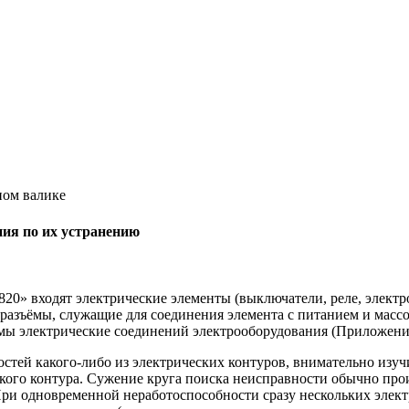
ном валике
ния по их устранению
20» входят электрические элементы (выключатели, реле, электр
е разъёмы, служащие для соединения элемента с питанием и массо
мы электрические соединений электрооборудования (Приложение
стей какого-либо из электрических контуров, внимательно изуч
ского контура. Сужение круга поиска неисправности обычно про
и одновременной неработоспособности сразу нескольких элект