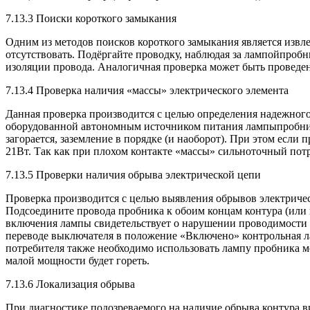
7.13.3 Поиски короткого замыкания
Одним из методов поисков короткого замыкания является извл
отсутствовать. Подёргайте проводку, наблюдая за лампойпробн
изоляции провода. Аналогичная проверка может быть проведена
7.13.4 Проверка наличия «массы» электрического элемента
Данная проверка производится с целью определения надежног
оборудованной автономным источником питания лампыпробника
загорается, заземление в порядке (и наоборот). При этом есл
21Вт. Так как при плохом контакте «массы» сильноточный потре
7.13.5 Проверки наличия обрыва электрической цепи
Проверка производится с целью выявления обрывов электричес
Подсоедините провода пробника к обоим концам контура (или к 
включения лампы свидетельствует о нарушении проводимости 
переводе выключателя в положение «Включено» контрольная л
потребителя также необходимо использовать лампу пробника мо
малой мощности будет гореть.
7.13.6 Локализация обрыва
При диагностике подозреваемого на наличие обрыва контура в