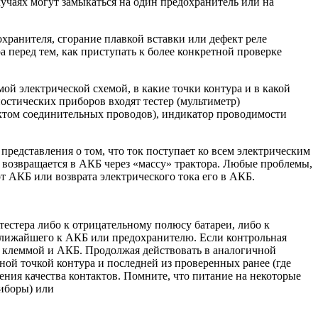
учаях могут замыкаться на один предохранитель или на
хранителя, сгорание плавкой вставки или дефект реле
 перед тем, как приступать к более конкретной проверке
ой электрической схемой, в какие точки контура и в какой
остических приборов входят тестер (мультиметр)
лектом соединительных проводов), индикатор проводимости
представления о том, что ток поступает ко всем электрическим
ем возвращается в АКБ через «массу» трактора. Любые проблемы,
т АКБ или возврата электрического тока его в АКБ.
естера либо к отрицательному полюсу батареи, либо к
 ближайшего к АКБ или предохранителю. Если контрольная
ой клеммой и АКБ. Продолжая действовать в аналогичной
ой точкой контура и последней из проверенных ранее (где
ния качества контактов. Помните, что питание на некоторые
риборы) или