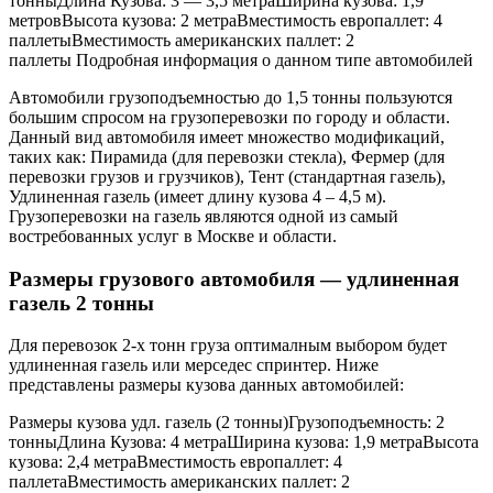
тонныДлина Кузова: 3 — 3,5 метраШирина кузова: 1,9
метровВысота кузова: 2 метраВместимость европаллет: 4
паллетыВместимость американских паллет: 2
паллеты Подробная информация о данном типе автомобилей
Автомобили грузоподъемностью до 1,5 тонны пользуются
большим спросом на грузоперевозки по городу и области.
Данный вид автомобиля имеет множество модификаций,
таких как: Пирамида (для перевозки стекла), Фермер (для
перевозки грузов и грузчиков), Тент (стандартная газель),
Удлиненная газель (имеет длину кузова 4 – 4,5 м).
Грузоперевозки на газель являются одной из самый
востребованных услуг в Москве и области.
Размеры грузового автомобиля — удлиненная
газель 2 тонны
Для перевозок 2-х тонн груза оптималным выбором будет
удлиненная газель или мерседес спринтер. Ниже
представлены размеры кузова данных автомобилей:
Размеры кузова удл. газель (2 тонны)Грузоподъемность: 2
тонныДлина Кузова: 4 метраШирина кузова: 1,9 метраВысота
кузова: 2,4 метраВместимость европаллет: 4
паллетаВместимость американских паллет: 2