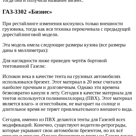
тогда она и получила название Бизнес.
ГАЗ-3302 «Бизнес»
При рестайлинге изменения коснулись только внешности
грузовика, тогда как вся техника перекочевала с предыдущей
дорестайлинговой модели.
Эта модель имела следующие размеры кузова (все размеры
даны в миллиметрах):
Для наглядности ниже приведен чертёж бортовой
тентованной Газели:
Испокон века в качестве тента на грузовых автомобилях
использовался брезент. Этот материал в 20 веке считался
наиболее прочным и долговечным. Однако эти времена
безвозвратно канули в лету. Сегодня в качестве материала для
тентов используется поливинилхлорид (ПВХ). Этот материал
является влаго- и огнестойким, не выгорает на солнце и
длительное время не теряет привлекательного внешнего вида.
Сегодня, именно из ПВХ делаются тенты для Газелей всех
модификаций. Конечно, существуют водители-ретрограды,
которые укрывают свои автомобили брезентом, но их всё
меньше и меньше. Однако брезентовые тенты на Газели также