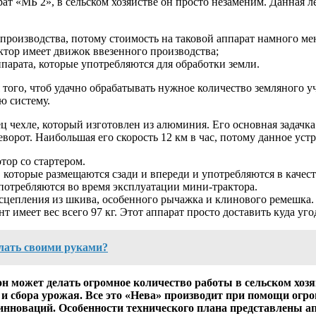
т «МБ 2», в сельском хозяйстве он просто незаменим. Данная л
производства, потому стоимость на таковой аппарат намного мен
актор имеет движок ввезенного производства;
парата, которые употребляются для обработки земли.
 того, чтоб удачно обрабатывать нужное количество земляного у
ю систему.
ц чехле, который изготовлен из алюминия. Его основная задачка
еворот. Наибольшая его скорость 12 км в час, потому данное уст
тор со стартером.
которые размещаются сзади и впереди и употребляются в качеств
употребляются во время эксплуатации мини-трактора.
сцепления из шкива, особенного рычажка и клинового ремешка.
нт имеет вес всего 97 кг. Этот аппарат просто доставить куда у
елать своими руками?
он может делать огромное количество работы в сельском хозя
и сбора урожая. Все это «Нева» производит при помощи огро
инноваций. Особенности технического плана представлены а