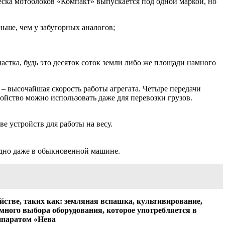
еска мотоблоков «Компакт» выпускается под одной маркой, но
ьше, чем у забугорных аналогов;
частка, будь это десяток соток земли либо же площади намного
 – высочайшая скорость работы агрегата. Четыре передачи
ройство можно использовать даже для перевозки грузов.
е устройств для работы на весу.
годно даже в обыкновенной машине.
йстве, таких как: земляная вспашка, культивирование,
много выбора оборудования, которое употребляется в
ппаратом «Нева