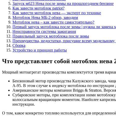
Запуск мб23 Нева после зимы на прошлогоднем бензине
Как завести мотоблок patriot?
Как завести мотоблок нева — эксперт по технике
Мотоблок Нева МБ-2 обзор, заводим
Мотоблок нева – как завести самостоятельно?
Первый запуск мотоблока после зимы | нужна ли замена м
Неисправности системы зажигания
Правильный запуск мотоблока после зимы
Преимущества, недостатки, присущие всему модельному 
Сборка
Устройство и принцип работы
Что представляет собой мотоблок нева 
Мощный мотоагрегат производства комплектуется тремя вариан
Бензиновый мотор производства Калужского завода, чаще
А-95. В этом случае к индексу мотоблока по инструкции 
Американские моторы компании Briggs & Stratton. Верси
Субаровские моторы, при комплектации ними мотоблоку 
колоссальным вращающим моментом. Наиболее капризные 
инструкции.
О том, какое конкретно топливо используется для определенн