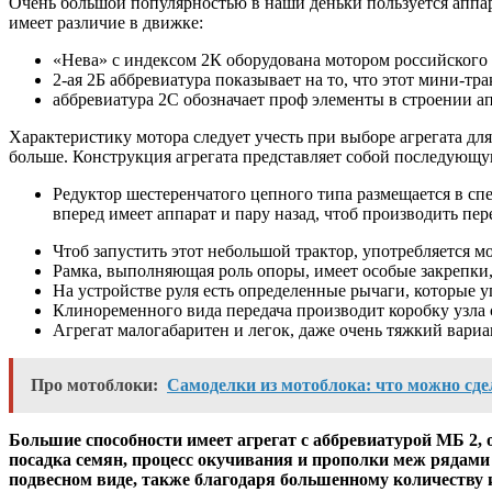
Очень большой популярностью в наши деньки пользуется аппара
имеет различие в движке:
«Нева» с индексом 2К оборудована мотором российского 
2-ая 2Б аббревиатура показывает на то, что этот мини-тр
аббревиатура 2С обозначает проф элементы в строении ап
Характеристику мотора следует учесть при выборе агрегата для
больше. Конструкция агрегата представляет собой последующу
Редуктор шестеренчатого цепного типа размещается в спе
вперед имеет аппарат и пару назад, чтоб производить пер
Чтоб запустить этот небольшой трактор, употребляется мо
Рамка, выполняющая роль опоры, имеет особые закрепки, 
На устройстве руля есть определенные рычаги, которые 
Клиноременного вида передача производит коробку узла 
Агрегат малогабаритен и легок, даже очень тяжкий вариа
Про мотоблоки:
Самоделки из мотоблока: что можно сд
Большие способности имеет агрегат с аббревиатурой МБ 2, 
посадка семян, процесс окучивания и прополки меж рядами 
подвесном виде, также благодаря большенному количеству 