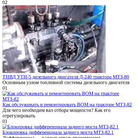
0
2
ТНВД УТН-5 дизельного двигателя Д-240 трактора МТЗ-80
Основным узлом топливной системы дизельного двигателя
0
1
Как обслуживать и ремонтировать ВОМ на тракторе МТЗ-82
Для чего необходим вал отбора мощности? Как его
отрегулировать
0
1
Блокировка дифференциала заднего моста МТЗ-82.1
Дифференциал — важная деталь трансмиссии,