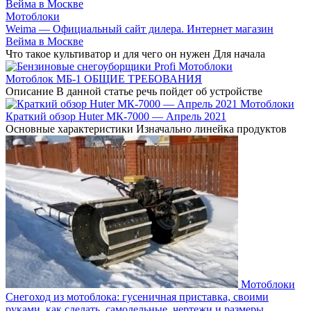
Мотоблоки
Weima — Официальный сайт дилера. Интернет магазин
Вейма в Москве
Что такое культиватор и для чего он нужен Для начала
Мотоблоки
Мотоблок МБ-1 ОБЩИЕ ТРЕБОВАНИЯ
Описание В данной статье речь пойдет об устройстве
Мотоблоки
Краткий обзор Huter МК-7000 — Апрель 2021
Основные характеристики Изначально линейка продуктов
Мотоблоки
Снегоход из мотоблока: гусеничная приставка, своими
руками, как сделать, самодельные, чертежи и размеры,