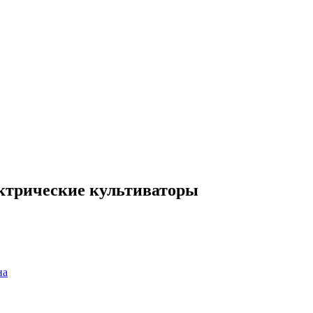
ектрические культиваторы
на