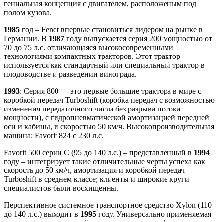
гениальная концепция с двигателем, расположеным под
полом кузова.
1985
год – Fendt впервые становиться лидером на рынке в
Германии. В
1987
году выпускается серия 200 мощностью от
70 до 75 л.с. отличающаяся высокосовременными
технологиями компактных тракторов. Этот трактор
используется как стандартный или специальный трактор в
плодоводстве и разведении винограда.
1993
: Серия 800 — это первые большие трактора в мире с
коробкой передач Turboshift (коробка передач с возможностью
изменения передаточного числа без разрыва потока
мощности), с гидропневматической амортизацией передней
оси и кабины, и скоростью 50 км/ч. Высокопроизводительная
машина: Favorit 824 с 230 л.с.
Favorit 500 серии С (95 до 140 л.с.) – представленный в
1994
году – интегрирует такие отличительные черты успеха как
скорость до 50 км/ч, амортизация и коробкой передач
Turboshift в среднем классе; клиенты и широкие круги
специалистов были восхищенны.
Перспективное системное транспортное средство Xylon (110
до 140 л.с.) выходит в
1995
году. Универсально применяемая