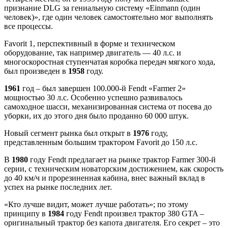
признание DLG за гениальную систему «Einmann (один
человек)», где один человек самостоятельно мог выполнять
все процессы.
Favorit 1, перспективный в форме и техническом
оборудование, так например двигатель — 40 л.с. и
многоскоростная ступенчатая коробка передач мягкого хода,
был произведен в
1958
году.
1961
год – был завершен 100.000-й Fendt «Farmer 2»
мощностью 30 л.с. Особенно успешно развивалось
самоходное шасси, механизированная система от посева до
уборки, их до этого дня было проданно 60 000 штук.
Новый сегмент рынка был открыт в
1976
году,
представленным большим трактором Favorit до 150 л.с.
В
1980
году Fendt предлагает на рынке трактор Farmer 300-й
серии, с техническим новаторским достижением, как скорость
до 40 км/ч и прорезиненная кабина, внес важный вклад в
успех на рынке последних лет.
«Кто лучше видит, может лучше работать»; по этому
принципу в
1984
году Fendt произвел трактор 380 GTA –
оригинальный трактор без капота двигателя. Его секрет – это