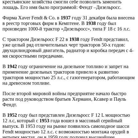
крестьянские хозяйства смогли себе позволить заменить
лошадь. Его имя было программой: Фендт –Дизельросс.
Фирма Xaver Fendt & Co. в
1937
году 31 декабря была внесена
в реестр торговых фирм в Кемптене. В
1938
году был
произведен 1000-й трактор «Дизельросс», типа F 18 с 16 л.с.
С трактором Дизельросс F 22 в
1938
году Fendt представил,
уже целый ряд отличительных черт тракторов 50-х годов:
двухцилиндровый двигатель, радиатор и коробка передач с 4-
мя скоростными передачами.
В
1942
году ограничение на дизельное топливо и запрет на
применение дизельных тракторов привело к развитию
тракторов мощностью 25 л.с., с газогенератором, работающим
на древесном топливе.
После второй мировой войны предприятие начало быстро
расти под руководством братьев Херманн, Ксавер и Пауль
Фендт.
В
1952
году был представлен Дизельросс F 12 L мощностью
12 л.с, который с
1953
года вошел в массовый серийный
выпуск. В 1953 году на рынке появилось самоходное шасси
Fendt мощностью 12 л.с. с возможностью монтажа орудий в
четырех местах, он в 1959 году получил высочайшее