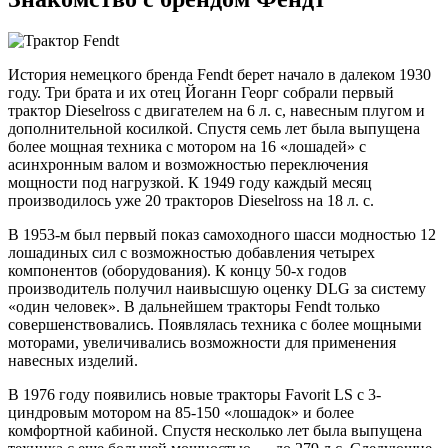
История немецкого бренда Fendt берет начало в далеком 1930
году. Три брата и их отец Йоганн Георг собрали первый
трактор Dieselross с двигателем на 6 л. с, навесным плугом и
дополнительной косилкой. Спустя семь лет была выпущена
более мощная техника с мотором на 16 «лошадей» с
асинхронным валом и возможностью переключения
мощности под нагрузкой. К 1949 году каждый месяц
производилось уже 20 тракторов Dieselross на 18 л. с.
В 1953-м был первый показ самоходного шасси модностью 12
лошадиных сил с возможностью добавления четырех
компонентов (оборудования). К концу 50-х годов
производитель получил наивысшую оценку DLG за систему
«один человек». В дальнейшем тракторы Fendt только
совершенствовались. Появлялась техника с более мощными
моторами, увеличивались возможности для применения
навесных изделий.
В 1976 году появились новые тракторы Favorit LS с 3-
циндровым мотором на 85-150 «лошадок» и более
комфортной кабиной. Спустя несколько лет была выпущена