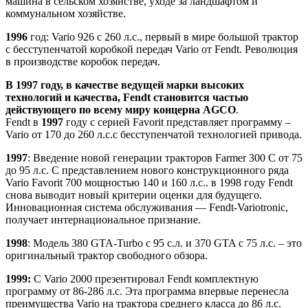
машина в сельском хозяйстве, уходе за ландшафтом и
коммунальном хозяйстве.
1996
год: Vario 926 с 260 л.с., первый в мире большой трактор
с бесступенчатой коробкой передач Vario от Fendt. Революция
в производстве коробок передач.
В 1997 году, в качестве ведущей марки высоких
технологий и качества, Fendt становится частью
действующего по всему миру концерна AGCO
.
Fendt в
1997
году с серией Favorit представляет программу –
Vario от 170 до 260 л.с.с бесступенчатой технологией привода.
1997
: Введение новой генерации тракторов Farmer 300 C от 75
до 95 л.с. С представлением нового конструкционного ряда
Vario Favorit 700 мощностью 140 и 160 л.с.. в 1998 году Fendt
снова выводит новый критерии оценки для будущего.
Инновационная система обслуживания — Fendt-Variotronic,
получает интернациональное признание.
1998
: Модель 380 GTA-Turbo с 95 с.л. и 370 GTA с 75 л.с. – это
оригинальный трактор свободного обзора.
1999:
С Vario 2000 презентировал Fendt комплектную
программу от 86-286 л.с. Эта программа впервые перенесла
преимущества Vario на трактора среднего класса до 86 л.с.