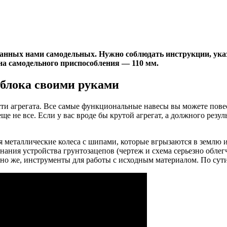
анных нами самодельных. Нужно соблюдать инструкции, ука
на самодельного приспособления — 110 мм.
облока своими руками
сти агрегата. Все самые функциональные навесы вы можете пове
е не все. Если у вас вроде бы крутой агрегат, а должного резул
 металлические колеса с шипами, которые вгрызаются в землю и
ания устройства грунтозацепов (чертеж и схема серьезно облегча
чно же, инструменты для работы с исходным материалом. По сути