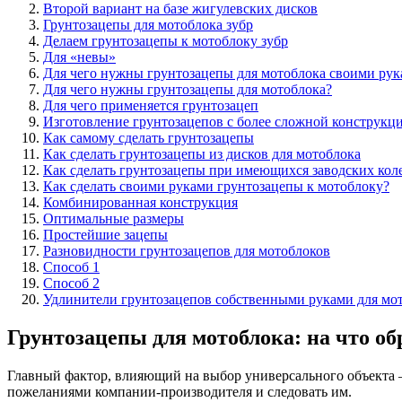
Второй вариант на базе жигулевских дисков
Грунтозацепы для мотоблока зубр
Делаем грунтозацепы к мотоблоку зубр
Для «невы»
Для чего нужны грунтозацепы для мотоблока своими ру
Для чего нужны грунтозацепы для мотоблока?
Для чего применяется грунтозацеп
Изготовление грунтозацепов с более сложной конструкц
Как самому сделать грунтозацепы
Как сделать грунтозацепы из дисков для мотоблока
Как сделать грунтозацепы при имеющихся заводских кол
Как сделать своими руками грунтозацепы к мотоблоку?
Комбинированная конструкция
Оптимальные размеры
Простейшие зацепы
Разновидности грунтозацепов для мотоблоков
Способ 1
Способ 2
Удлинители грунтозацепов собственными руками для мо
Грунтозацепы для мотоблока: на что о
Главный фактор, влияющий на выбор универсального объекта – 
пожеланиями компании-производителя и следовать им.