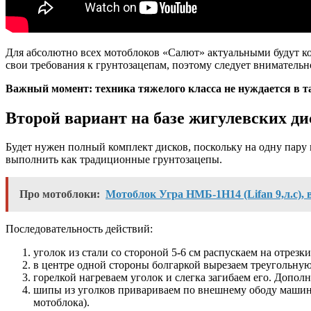
Для абсолютно всех мотоблоков «Салют» актуальными будут ко
свои требования к грунтозацепам, поэтому следует вниматель
Важный момент: техника тяжелого класса не нуждается в та
Второй вариант на базе жигулевских ди
Будет нужен полный комплект дисков, поскольку на одну пару
выполнить как традиционные грунтозацепы.
Про мотоблоки:
Мотоблок Угра НМБ-1Н14 (Lifan 9,л.с), в
Последовательность действий:
уголок из стали со стороной 5-6 см распускаем на отрез
в центре одной стороны болгаркой вырезаем треугольную
горелкой нагреваем уголок и слегка загибаем его. Допол
шипы из уголков привариваем по внешнему ободу машинн
мотоблока).