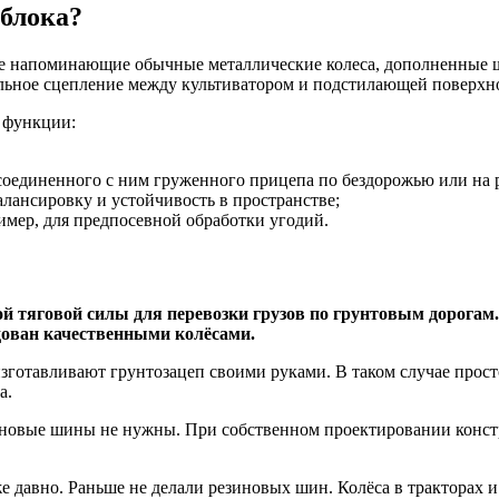
облока?
не напоминающие обычные металлические колеса, дополненные 
альное сцепление между культиватором и подстилающей поверхн
 функции:
 соединенного с ним груженного прицепа по бездорожью или на 
алансировку и устойчивость в пространстве;
имер, для предпосевной обработки угодий.
й тяговой силы для перевозки грузов по грунтовым дорогам.
удован качественными колёсами.
отавливают грунтозацеп своими руками. В таком случае просто 
а.
зиновые шины не нужны. При собственном проектировании констр
уже давно. Раньше не делали резиновых шин. Колёса в тракторах