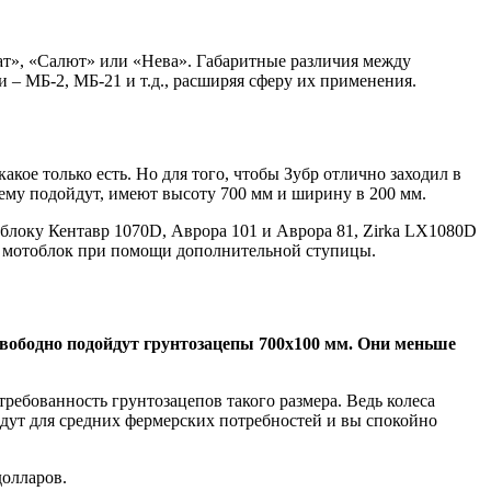
т», «Салют» или «Нева». Габаритные различия между
 – МБ-2, МБ-21 и т.д., расширяя сферу их применения.
ое только есть. Но для того, чтобы Зубр отлично заходил в
нему подойдут, имеют высоту 700 мм и ширину в 200 мм.
облоку Кентавр 1070D, Аврора 101 и Аврора 81, Zirka LX1080D
 на мотоблок при помощи дополнительной ступицы.
свободно подойдут грунтозацепы 700х100 мм. Они меньше
ребованность грунтозацепов такого размера. Ведь колеса
йдут для средних фермерских потребностей и вы спокойно
долларов.