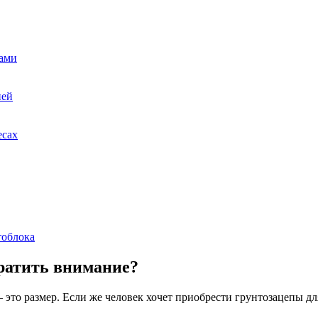
ками
ией
есах
тоблока
братить внимание?
это размер. Если же человек хочет приобрести грунтозацепы для