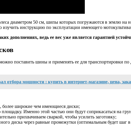
леса диаметром 50 см, шипы которых погружаются в землю на н
но изучить инструкцию по эксплуатации имеющего мотокультива
ких дополнениях, ведь ее вес уже является гарантией устой
сков
 можно поставить шины и применять ее для транспортировки по
ал отбора мощности : купить в интернет-магазине, цена, зака
ки, более широкие чем имеющиеся диски;
 площадку. Именно этой частью они будут соприкасаться на гру
нительно прихвачиваем сваркой, чтобы усилить заготовку;
ого диска через равные промежутки (оптимальным будет шаг в 1