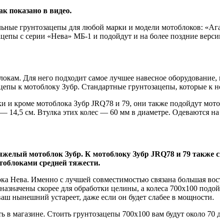
к показано в видео.
ьные грунтозацепы для любой марки и модели мотоблоков: «Ага
цепы с серии «Нева» МБ-1 и подойдут и на более поздние версии
ам. Для него подходит самое лучшее навесное оборудование, как
ацепы к мотоблоку Зубр. Стандартные грунтозацепы, которые к 
ки и кроме мотоблока Зубр JRQ78 и 79, они также подойдут мот
е — 14,5 см. Втулка этих колес — 60 мм в диаметре. Одеваются
яжелый мотоблок Зубр. К мотоблоку Зубр JRQ78 и 79 также 
тоблоками средней тяжести.
ка Нева. Именно с лучшей совместимостью связана большая вост
дназначены скорее для обработки целины, а колеса 700х100 подо
ваш нынешний устареет, даже если он будет слабее в мощности.
ь в магазине. Стоить грунтозацепы 700х100 вам будут около 70 