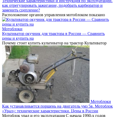
Технические характеристики и инструкция по эксплуатации.
как отрегулировать зажигание, подобрать карбюратор и
заменить сцепление?
Расположение органов управления мотоблоком показано
Мотоблоки
Культиватор окучник для трактора в России — Сравнить
цены и купить на
Почему стоит купить культиватор на трактор Культиватор
Мотоблоки
Как устанавливается поршень на двигатель умз 5в. Мотоблок
«Урал»: технические характеристики. Цены в России
Мотоблок урал и его эксплуатация С начала 1990-х годов