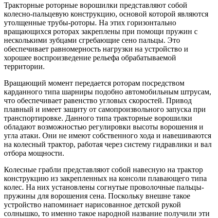
Тракторные роторные ворошилки представляют собой
колесно-пальцевую конструкцию, основой которой являются
утолщенные трубы-роторы. На этих горизонтально
вращающихся роторах закреплены при помощи пружин с
несколькими зубцами сгребающие сено пальцы. Это
обеспечивает равномерность нагрузки на устройство и
хорошее воспроизведение рельефа обрабатываемой
территории.
Вращающий момент передается роторам посредством
карданного типа шарниры подобно автомобильным штрусам,
что обеспечивает равенство угловых скоростей. Привод
плавный и имеет защиту от самопроизвольного запуска при
транспортировке. Данного типа тракторные ворошилки
обладают возможностью регулировки высоты ворошения и
угла атаки. Они не имеют собственного хода и навешиваются
на колесный трактор, работая через систему гидравлики и вал
отбора мощности.
Колесные грабли представляют собой навесную на трактор
конструкцию из закрепленных на консоли плавающего типа
колес. На них установлены согнутые проволочные пальцы-
пружины для ворошения сена. Поскольку внешне такое
устройство напоминает нарисованное детской рукой
солнышко, то именно такое народной название получили эти