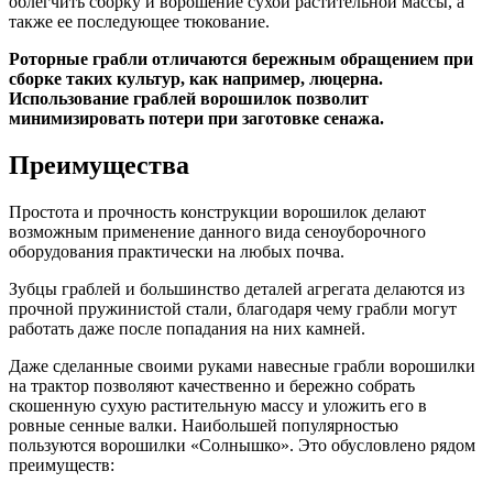
облегчить сборку и ворошение сухой растительной массы, а
также ее последующее тюкование.
Роторные грабли отличаются бережным обращением при
сборке таких культур, как например, люцерна.
Использование граблей ворошилок позволит
минимизировать потери при заготовке сенажа.
Преимущества
Простота и прочность конструкции ворошилок делают
возможным применение данного вида сеноуборочного
оборудования практически на любых почва.
Зубцы граблей и большинство деталей агрегата делаются из
прочной пружинистой стали, благодаря чему грабли могут
работать даже после попадания на них камней.
Даже сделанные своими руками навесные грабли ворошилки
на трактор позволяют качественно и бережно собрать
скошенную сухую растительную массу и уложить его в
ровные сенные валки. Наибольшей популярностью
пользуются ворошилки «Солнышко». Это обусловлено рядом
преимуществ: