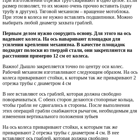
При изготовлении отрезки труб сваривают в одно целое. Если
размер позволяет, то их можно очень прочно вставить (одну
трубу в другую). Тяговой механизм – вращение мотоблока.
При этом в колеса не нужно вставлять подшипники. Можно
выбирать любой диаметр захвата граблей.
Первым делом нужно соорудить основу. Для этого на ось
надевают колеса. На ось наваривают площадки для
усиления крепления механизма. В качестве площадок
подходят полоски из твердой стали, они закрепляются на
расстоянии примерно 12 см от колеса.
Важно! Дышло закрепляется точно по центру оси колес.
Рабочий механизм изготавливают следующим образом. На ось
колеса приваривают стойки, к которым так же приваривают 2
отрезка трубы с диаметром 4 см
В нее вставляют ось граблей, которая должна свободно
поворачиваться. С обеих сторон делаются стопорные кольца,
чтобы грабли не сдвигались в стороны. После выполнения
этих операций грабли снабжаются рычагом, необходимым для
изменения вертикального положения зубьев
На ось колеса приваривают стойки, к которым так же
приваривают 2 отрезка трубы с диаметром 4 см. В нее
вставляют ось граблей, которая должна свободно