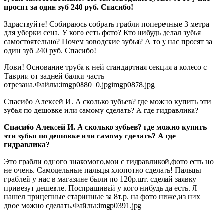
просят за один зуб 240 руб. Спасибо!
Здраствуйте! Собираюсь собрать грабли поперечные 3 метра
для уборки сена. У кого есть фото? Кто нибудь делал зубья
самостоятельно? Почем зоводские зубья? А то у нас просят за
один зуб 240 руб. Спасибо!
Лови! Основание труба к ней стандартная секция а колесо с
Таврии от задней балки часть
отрезана.Файлы:imgp0880_0.jpgimgp0878.jpg
Спасибо Алексей И. А сколько зубьев? где можно купить эти
зубья по дешовке или самому сделать? А где гидравлика?
Спасибо Алексей И. А сколько зубьев? где можно купить
эти зубья по дешовке или самому сделать? А где
гидравлика?
Это грабли одного знакомого,мои с гидравликой,фото есть но
не очень. Самодельные пальцы хлопотно сделать! Пальцы
граблей у нас в магазине были по 120р.шт. сделай заявку
привезут дешевле. Поспрашивай у кого нибудь да есть. Я
нашел прицепные старинные за 8т.р. на фото ниже,из них
двое можно сделать.Файлы:imgp0391.jpg