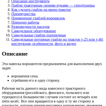
Описание инструмента
Грабли тракторные своими руками — спецтехника
Как сделать грабли на мини-трактор
Преимущества
Применение граблей-ворошилок
Принцип работы
Разновидности насадок
Самодельное оборудование
Самодельные грабли поперечные
Самодельные роторные грабли на трактор т-25 или т-40:
инструкция, особенности, фото и видео
Описание
Эта навеска ворошителя предназначена для выполнения двух
задач:
ворошения сена;
сгребания его в одну сторону.
Рабочая часть данного вида навесного тракторного
оборудования (российского, финского, польского или
турецкого) в большинстве случаев состоит из четырёх или
пяти колёс. Все они вращаются в одну и ту же сторону в
плоскости, которая перпендикулярна направлению движения