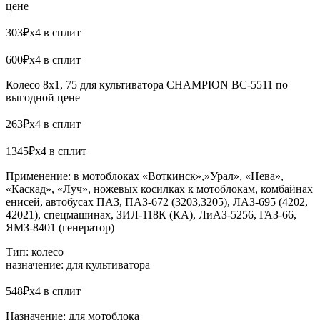
цене
303₽x4 в сплит
600₽x4 в сплит
Колесо 8х1, 75 для культиватора CHAMPION BC-5511 по
выгодной цене
263₽x4 в сплит
1345₽x4 в сплит
Применение: в мотоблоках «Воткинск»,»Урал», «Нева»,
«Каскад», «Луч», ножевых косилках к мотоблокам, комбайнах
енисей, автобусах ПАЗ, ПАЗ-672 (3203,3205), ЛАЗ-695 (4202,
42021), спецмашинах, ЗИЛ-118К (КА), ЛиАЗ-5256, ГАЗ-66,
ЯМЗ-8401 (генератор)
Тип: колесо
назначение: для культиватора
548₽x4 в сплит
Назначение: для мотоблока