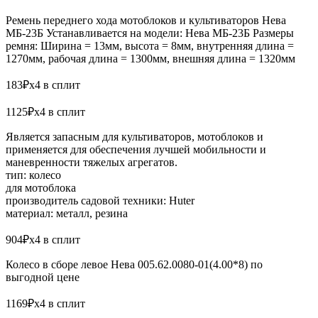
Ремень переднего хода мотоблоков и культиваторов Нева
МБ-23Б Устанавливается на модели: Нева МБ-23Б Размеры
ремня: Ширина = 13мм, высота = 8мм, внутренняя длина =
1270мм, рабочая длина = 1300мм, внешняя длина = 1320мм
183₽x4 в сплит
1125₽x4 в сплит
Является запасным для культиваторов, мотоблоков и
применяется для обеспечения лучшей мобильности и
маневренности тяжелых агрегатов.
тип: колесо
для мотоблока
производитель садовой техники: Huter
материал: металл, резина
904₽x4 в сплит
Колесо в сборе левое Нева 005.62.0080-01(4.00*8) по
выгодной цене
1169₽x4 в сплит