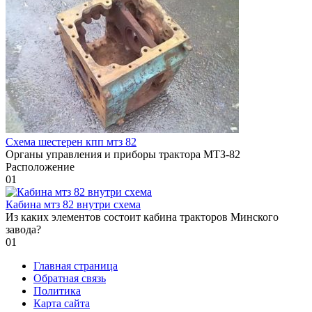
Схема шестерен кпп мтз 82
Органы управления и приборы трактора МТЗ-82
Расположение
0
1
Кабина мтз 82 внутри схема
Из каких элементов состоит кабина тракторов Минского
завода?
0
1
Главная страница
Обратная связь
Политика
Карта сайта