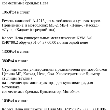
совместимые бренды: Нева
1063₽x4 в сплит
Ремень клиновой A-1213 для мотоблоков и культиваторов.
Применение: в мотоблоках МБ-2, МБ-1 «Нева», «Каскад»,
«Луч», «Кадви» (передний ход)
Колеса Нева универсальные металлические КУМ 540
(540*90,2 обруча) 01.04.37.00.00 по выгодной цене
1300₽x4 в сплит
380₽x4 в сплит
Ступица колеса универсальная предназначена для мотоблоков
Целина МБ, Каскад, Нева, Ока. Характеристики: Диаметр
ступицы (втулки)
назначение: для мини-трактора, для культиватора, для
мотоблока
совместимые бренды: Культиватор, Мотоблок
165₽x4 в сплит
Колеса Нева для пахоты КП для МК 320*200*25, 005.22.0100-