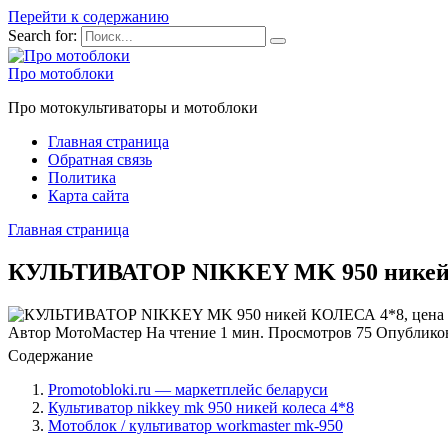
Перейти к содержанию
Search for:
Про мотоблоки
Про мотокультиваторы и мотоблоки
Главная страница
Обратная связь
Политика
Карта сайта
Главная страница
КУЛЬТИВАТОР NIKKEY MK 950 никей КОЛ
Автор
МотоМастер
На чтение
1 мин.
Просмотров
75
Опублико
Содержание
Promotobloki.ru — маркетплейс беларуси
Культиватор nikkey mk 950 никей колеса 4*8
Мотоблок / культиватор workmaster mk-950