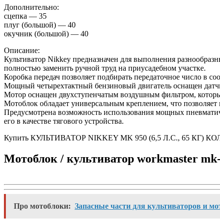
Дополнительно:
сцепка — 35
плуг (большой) — 40
окучник (большой) — 40
Описание:
Культиватор Nikkey предназначен для выполнения разнообразн
полностью заменить ручной труд на приусадебном участке.
Коробка передач позволяет подбирать передаточное число в с
Мощный четырехтактный бензиновый двигатель оснащен датчик
Мотор оснащен двухступенчатым воздушным фильтром
, котор
Мотоблок обладает универсальным креплением, что позволяет 
Предусмотрена возможность использования мощных пневматичес
его в качестве тягового устройства.
Купить КУЛЬТИВАТОР NIKKEY MK 950 (6,5 Л.С., 65 КГ) КОЛ
Мотоблок / культиватор workmaster mk
Про мотоблоки:
Запасные части для культиваторов и м