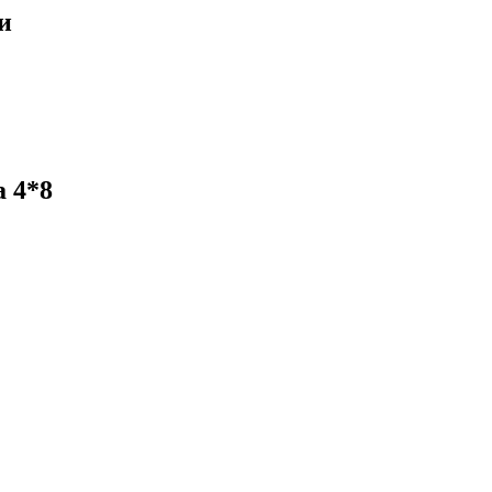
и
а 4*8