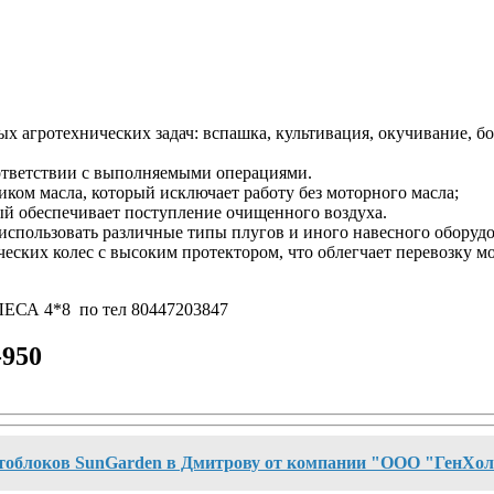
ых агротехнических задач:
вспашка, культивация, окучивание, б
оответствии с выполняемыми операциями.
ом масла, который исключает работу без моторного масла;
ый обеспечивает поступление очищенного воздуха.
использовать различные типы плугов и иного навесного оборудо
ких колес с высоким протектором, что облегчает перевозку мо
ЕСА 4*8 по тел 80447203847
-950
отоблоков SunGarden в Дмитрову от компании "ООО "ГенХо