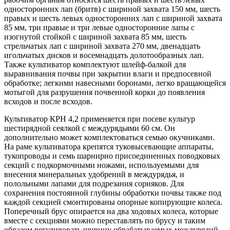
односторонних лап (бритв) с шириной захвата 150 мм, шесть
правых и шесть левых односторонних лап с шириной захвата
85 мм, три правые и три левые односторонние лапы с
изогнутой стойкой с шириной захвата 85 мм, шесть
стрельчатых лап с шириной захвата 270 мм, двенадцать
игольчатых дисков и восемнадцать долотообразных лап.
Также культиватор комплектуют шлейф-балкой для
выравнивания почвы при закрытии влаги и предпосевной
обработке; легкими навесными боронами, легко вращающейся
мотыгой для разрушения почвенной корки до появления
всходов и после всходов.
Культиватор КРН 4,2 применяется при посеве культур
шестирядной сеялкой с междурядьями 60 см. Он
дополнительно может комплектоваться семью окучниками.
На раме культиватора крепятся туковысевающие аппараты,
тукопроводы и семь шарнирно присоединенных поводковых
секций с подкормочными ножами, используемыми для
внесения минеральных удобрений в междурядья, и
полольными лапами для подрезания сорняков. Для
сохранения постоянной глубины обработки почвы также под
каждой секцией смонтированы опорные копирующие колеса.
Поперечный брус опирается на два ходовых колеса, которые
вместе с секциями можно переставлять по брусу и таким
образом регулировать ширину обрабатываемых междурядий.