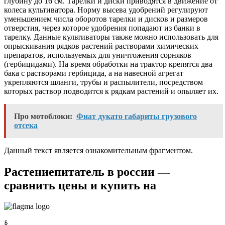
глубину до 16 см. Тарелки и диски приводятся в движение от
колеса культиватора. Норму высева удобрений регулируют
уменьшением числа оборотов тарелки и дисков и размеров
отверстия, через которое удобрения попадают из банки в
тарелку. Данные культиваторы также можно использовать для
опрыскивания рядков растений растворами химических
препаратов, используемых для уничтожения сорняков
(гербицидами). На время обработки на трактор крепятся два
бака с растворами гербицида, а на навесной агрегат
укрепляются шланги, трубы и распылители, посредством
которых раствор подводится к рядкам растений и опыляет их.
Про мотоблоки:
Фиат дукато габариты грузового
отсека
Данный текст является ознакомительным фрагментом.
Растениепитатель в россии —
сравнить цены и купить на
§