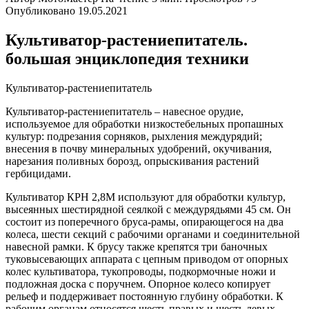
Опубликовано
19.05.2021
Культиватор-растениепитатель.
большая энциклопедия техники
Культиватор-растениепитатель
Культиватор-растениепитатель – навесное орудие,
используемое для обработки низкостебельных пропашных
культур: подрезания сорняков, рыхления междурядий;
внесения в почву минеральных удобрений, окучивания,
нарезания поливных борозд, опрыскивания растений
гербицидами.
Культиватор КРН 2,8М используют для обработки культур,
высеянных шестирядной сеялкой с междурядьями 45 см. Он
состоит из поперечного бруса-рамы, опирающегося на два
колеса, шести секций с рабочими органами и соединительной
навесной рамки. К брусу также крепятся три баночных
туковысевающих аппарата с цепным приводом от опорных
колес культиватора, тукопроводы, подкормочные ножи и
подложная доска с поручнем. Опорное колесо копирует
рельеф и поддерживает постоянную глубину обработки. К
рабочим органам относятся шесть правых и шесть левых