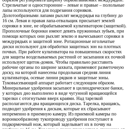
Стрельчатые и односторонние – левые и правые – полольные
лапы используются для подрезания сорняков.
Долотообразными лапами рыхлят междурядья на глубину до
16 см. Левая и правая лапа-отвальщик присыпает землей
сорняки в зоне, не обрабатываемой культиватором (защиткой).
Прополочные боронки имеют девять пружинных зубьев, при
помощи которых они рыхлят землю и вычесывают сорняки в
междурядьях и защитной зоне. Ротационные игольчатые
диски используют для обработки защитных зон на плотных
почвах. При работе культиватора на повышенных скоростях
для защиты возделываемых растений от засыпания их почвой
используют щиток-домик. Чтобы правильно расставить
рабочие органы по ширине захвата, применяют разметочную
доску, на которой нанесены продольная средняя линия
культиватора, осевые линии рядков и защитные зоны.
Туковысевающий аппарат работает следующим образом.
Минеральные удобрения засыпают в цилиндрические банки,
у которых дно выполнено в виде чугунной вращающейся
тарелки с отогнутыми вверх краями. Над тарелкой
располагаются два вращающихся диска. Тарелка, вращаясь,
подводит удобрения к дискам, которые их сбрасывают
непременно в приемную камеру. Из приемной камеры по
воронкообразному тукопроводу удобрения поступают в
подкормочный нож, который заделывает их в почву на