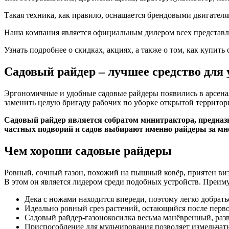
Такая техника, как правило, оснащается брендовыми двигателям
Наша компания является официальным дилером всех представл
Узнать подробнее о скидках, акциях, а также о том, как купит
Садовый райдер – лучшее средство для 
Эргономичные и удобные садовые райдеры появились в арсенал
заменить целую бригаду рабочих по уборке открытой территори
Садовый райдер является собратом минитрактора, предназн
частных подворий и садов выбирают именно райдеры за мн
Чем хороши садовые райдеры
Ровный, сочный газон, похожий на пышный ковёр, приятен визу
В этом он является лидером среди подобных устройств. Преим
Дека с ножами находится впереди, поэтому легко добрать
Идеально ровный срез растений, остающийся после первог
Садовый райдер-газонокосилка весьма манёвренный, разво
Приспособление для мульчирования позволяет измельчать