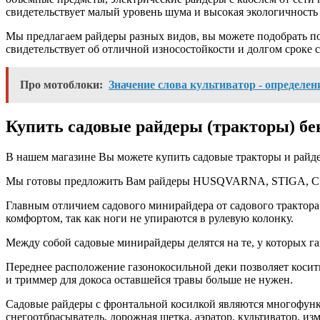
свидетельствует малый уровень шума и высокая экологичность 
Мы предлагаем райдеры разных видов, вы можете подобрать по
свидетельствует об отличной износостойкости и долгом сроке
Про мотоблоки:
Значение слова культиватор - определен
Купить садовые райдеры (тракторы) б
В нашем магазине Вы можете купить садовые тракторы и райде
Мы готовы предложить Вам райдеры HUSQVARNA, STIGA, CUBCA
Главным отличием садового минирайдера от садового трактора 
комфортом, так как ноги не упираются в рулевую колонку.
Между собой садовые минирайдеры делятся на те, у которых г
Переднее расположение газонокосильной деки позволяет косить 
и триммер для докоса оставшейся травы больше не нужен.
Садовые райдеры с фронтальной косилкой являются многофун
снегоотбрасыватель, дорожная щетка, аэратор, культиватор, и