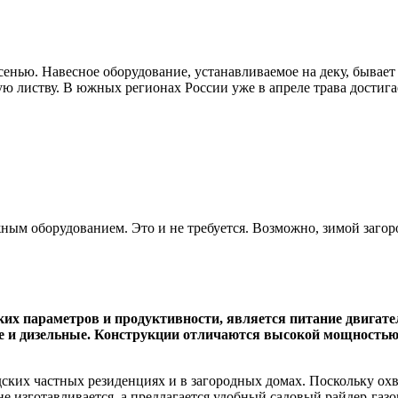
енью. Навесное оборудование, устанавливаемое на деку, бывает 
ую листву. В южных регионах России уже в апреле трава достиг
ным оборудованием. Это и не требуется. Возможно, зимой загоро
ких параметров и продуктивности, является питание двигате
 и дизельные. Конструкции отличаются высокой мощностью и
одских частных резиденциях и в загородных домах. Поскольку о
не изготавливается, а предлагается удобный садовый райдер-га