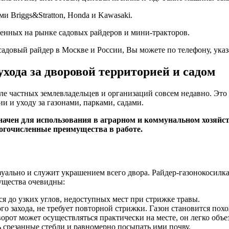
и Briggs&Stratton, Honda и Kawasaki.
енных на рынке садовых райдеров и мини-тракторов.
ь садовый райдер в Москве и России, Вы можете по телефону, указ
ухода за дворовой территорией и садом
е частных землевладельцев и организаций совсем недавно. Это 
и и уходу за газонами, парками, садами.
ачен для использования в аграрном и коммунальном хозяйств
огочисленные преимущества в работе.
ально и служит украшением всего двора. Райдер-газонокосилка 
ущества очевидны:
ся до узких углов, недоступных мест при стрижке травы.
о захода, не требует повторной стрижки. Газон становится пох
рот может осуществляться практически на месте, он легко объе
 срезанные стебли и равномерно посыпать ими почву.