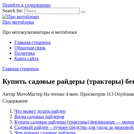
Перейти к содержанию
Search for:
Про мотоблоки
Про мотокультиваторы и мотоблоки
Главная страница
Обратная связь
Политика
Карта сайта
Главная страница
Купить садовые райдеры (тракторы) б
Автор
МотоМастер
На чтение
4 мин.
Просмотров
113
Опублик
Содержание
Что может делать райдер
Виды садовых райдеров
Купить садовые райдеры (тракторы) бензиновые — минир
Садовый райдер – лучшее средство для ухода за дворовой
Чем хороши садовые райдеры