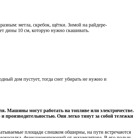
разным: метла, скребок, щётки. Зимой на райдере-
ает дины 10 см, которую нужно скашивать.
дный дом пустует, тогда снег убирать не нужно и
ля. Машины могут работать на топливе или электричестве.
 производительностью. Они легко тянут за собой тележки
хватываемые площади слишком обширны, на пути встречаются
зонокосилка, функционирующий от аккумулятора. В его пользу