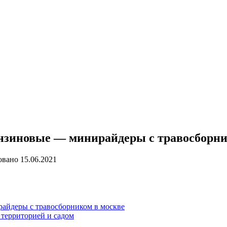
ензиновые — минирайдеры с травосборн
овано
15.06.2021
айдеры с травосборником в москве
 территорией и садом