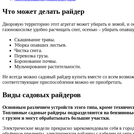
Что может делать райдер
Дворовую территорию этот агрегат может убирать и зимой, и ос
газонокосилке удобно расчищать снег, осенью – убирать опавш
Скашивание травы.
Уборка опавших листьев.
Чистка снега.
Перевозка груза.
Боронование почвы.
Мульчирование растительности.
Не всегда можно садовый райдер купить вместе со всем возмож
соответствующие приспособления можно не приобретать.
Виды садовых райдеров
Основным различием устройств этого типа, кроме техничес
Топливные садовые райдеры подразделяются на бензиновые
с грузом и могут обрабатывать большие участки.
Электрические модели прекрасно зарекомендовали себя в гор
объёмные предметы, электрические райдеры с кабелем от сети 