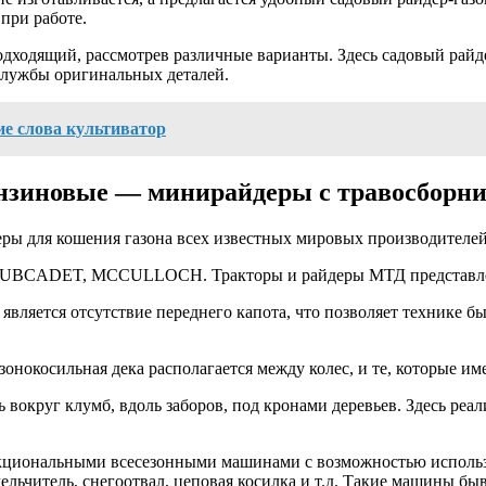
при работе.
дходящий, рассмотрев различные варианты. Здесь садовый райде
 службы оригинальных деталей.
ие слова культиватор
ензиновые — минирайдеры с травосборни
ры для кошения газона всех известных мировых производителей
DET, MCCULLOCH. Тракторы и райдеры МТД представлены моделя
является отсутствие переднего капота, что позволяет технике б
азонокосильная дека располагается между колес, и те, которы
вокруг клумб, вдоль заборов, под кронами деревьев. Здесь реал
кциональными всесезонными машинами с возможностью использо
змельчитель, снегоотвал, цеповая косилка и т.д. Такие машины