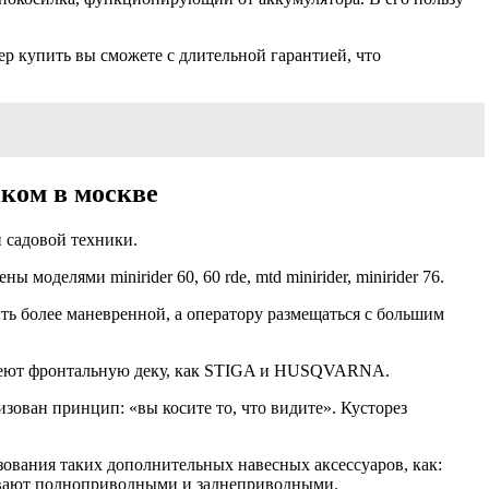
р купить вы сможете с длительной гарантией, что
ком в москве
 садовой техники.
ми minirider 60, 60 rde, mtd minirider, minirider 76.
ыть более маневренной, а оператору размещаться с большим
е имеют фронтальную деку, как STIGA и HUSQVARNA.
изован принцип: «вы косите то, что видите». Кусторез
вания таких дополнительных навесных аксессуаров, как:
 бывают полноприводными и заднеприводными.