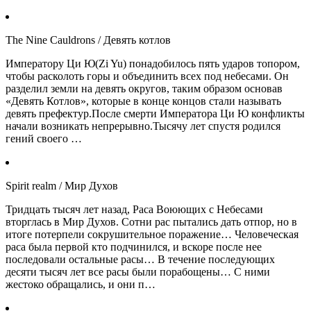
The Nine Cauldrons / Девять котлов
Императору Ци Ю(Zi Yu) понадобилось пять ударов топором,
чтобы расколоть горы и объединить всех под небесами. Он
разделил земли на девять округов, таким образом основав
«Девять Котлов», которые в конце концов стали называть
девять префектур.После смерти Императора Ци Ю конфликты
начали возникать непрерывно.Тысячу лет спустя родился
гений своего …
Spirit realm / Мир Духов
Тридцать тысяч лет назад, Раса Воюющих с Небесами
вторглась в Мир Духов. Сотни рас пытались дать отпор, но в
итоге потерпели сокрушительное поражение… Человеческая
раса была первой кто подчинился, и вскоре после нее
последовали остальные расы… В течение последующих
десяти тысяч лет все расы были порабощены… С ними
жестоко обращались, и они п…