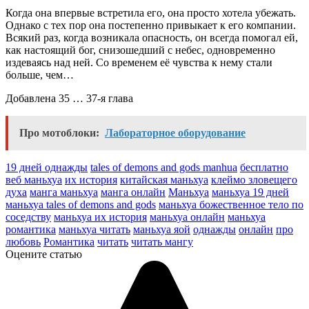
Когда она впервые встретила его, она просто хотела убежать.
Однако с тех пор она постепенно привыкает к его компании.
Всякий раз, когда возникала опасность, он всегда помогал ей,
как настоящий бог, снизошедший с небес, одновременно
издеваясь над ней. Со временем её чувства к нему стали
больше, чем…
Добавлена 35 … 37-я глава
Про мотоблоки:
Лабораторное оборудование
19 дней однажды
tales of demons and gods manhua
бесплатно
веб маньхуа
их история
китайская маньхуа
клеймо зловещего
духа
манга маньхуа
манга онлайн
Маньхуа
маньхуа 19 дней
маньхуа tales of demons and gods
маньхуа божественное тело по
соседству
маньхуа их история
маньхуа онлайн
маньхуа
романтика
маньхуа читать
маньхуа яой
однажды
онлайн
про
любовь
Романтика
читать
читать мангу
Оцените статью