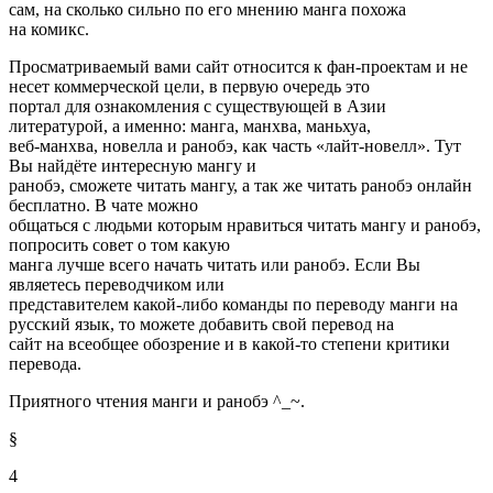
сам, на сколько сильно по его мнению манга похожа
на комикс.
Просматриваемый вами сайт относится к фан-проектам и не
несет коммерческой цели, в первую очередь это
портал для ознакомления с существующей в Азии
литературой, а именно:
манга
, манхва, маньхуа,
веб-манхва,
новелла
и ранобэ, как часть «лайт-новелл». Тут
Вы найдёте интересную мангу и
ранобэ
, сможете
читать мангу
, а так же
читать ранобэ
онлайн
бесплатно. В чате можно
общаться с людьми которым нравиться
читать мангу
и
ранобэ
,
попросить совет о том какую
манга
лучше всего начать читать или
ранобэ
. Если Вы
являетесь переводчиком или
представителем какой-либо команды по переводу манги на
русский язык, то можете добавить свой перевод на
сайт на всеобщее обозрение и в какой-то степени критики
перевода.
Приятного чтения манги и
ранобэ
^_~.
§
4