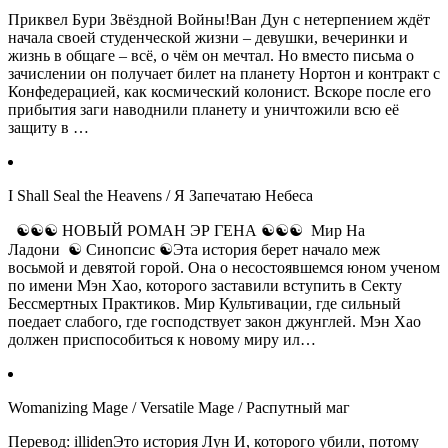
Приквел Бури Звёздной Войны!Ван Дун с нетерпением ждёт
начала своей студенческой жизни – девушки, вечеринки и
жизнь в общаге – всё, о чём он мечтал. Но вместо письма о
зачислении он получает билет на планету Нортон и контракт с
Конфедерацией, как космический колонист. Вскоре после его
прибытия заги наводнили планету и уничтожили всю её
защиту в …
I Shall Seal the Heavens / Я Запечатаю Небеса
☯☯☯ НОВЫЙ РОМАН ЭР ГЕНА ☯☯☯ Мир На
Ладони ☯ Синопсис ☯Эта история берет начало меж
восьмой и девятой горой. Она о несостоявшемся юном ученом
по имени Мэн Хао, которого заставили вступить в Секту
Бессмертных Практиков. Мир Культивации, где сильный
поедает слабого, где господствует закон джунглей. Мэн Хао
должен приспособиться к новому миру ил…
Womanizing Mage / Versatile Mage / Распутный маг
Перевод: illidenЭто история Лун И, которого убили, потому