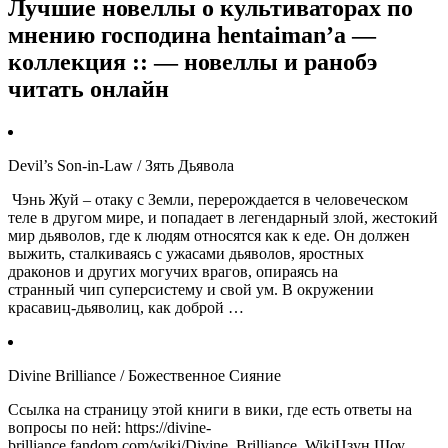
Лучшие новеллы о культиваторах по
мнению господина hentaiman’a —
коллекция :: — новеллы и ранобэ
читать онлайн
Devil’s Son-in-Law / Зять Дьявола
Чэнь Жуй – отаку с Земли, перерождается в человеческом
теле в другом мире, и попадает в легендарный злой, жестокий
мир дьяволов, где к людям относятся как к еде. Он должен
выжить, сталкиваясь с ужасами дьяволов, яростных
драконов и других могучих врагов, опираясь на
странный чип суперсистему и свой ум. В окружении
красавиц-дьяволиц, как доброй …
Divine Brilliance / Божественное Сияние
Ссылка на страницу этой книги в вики, где есть ответы на
вопросы по ней: https://divine-
brilliance.fandom.com/wiki/Divine_Brilliance_WikiЦзун Шоу