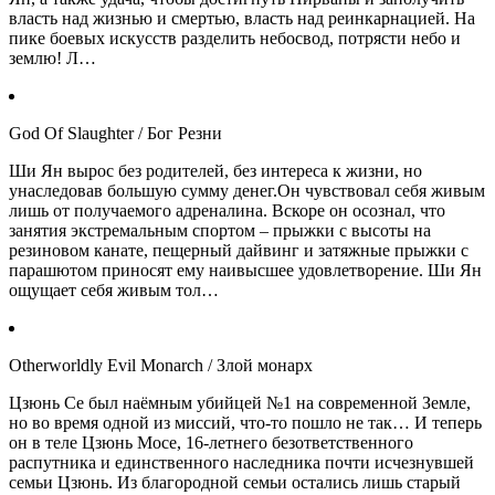
власть над жизнью и смертью, власть над реинкарнацией. На
пике боевых искусств разделить небосвод, потрясти небо и
землю! Л…
God Of Slaughter / Бог Резни
Ши Ян вырос без родителей, без интереса к жизни, но
унаследовав большую сумму денег.Он чувствовал себя живым
лишь от получаемого адреналина. Вскоре он осознал, что
занятия экстремальным спортом – прыжки с высоты на
резиновом канате, пещерный дайвинг и затяжные прыжки с
парашютом приносят ему наивысшее удовлетворение. Ши Ян
ощущает себя живым тол…
Otherworldly Evil Monarch / Злой монарх
Цзюнь Се был наёмным убийцей №1 на современной Земле,
но во время одной из миссий, что-то пошло не так… И теперь
он в теле Цзюнь Мосе, 16-летнего безответственного
распутника и единственного наследника почти исчезнувшей
семьи Цзюнь. Из благородной семьи остались лишь старый