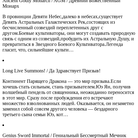
Ancient Godly Monarch / AGM / Древний Божественный
Монарх
В провинции Девяти Небес,далеко в небесах,существует
Девять Астральных Галактических Рек,состоящих из
бесчисленный созвездий переплетенных друг с
другом.Боевые культиваторы, они могут создавать природную
связь с одним из созвездий,пробудить их Астральную Душу, и
превратиться в Звездного Боевого Культиватора.Легенда
гласит, что, сильнейшие культи…
Long Live Summons! / Да Здравствует Призыв!
Континент Парящего Дракона — это мир призыва.Если
хочешь стать сильным, стань призывателем.Юэ Ян, получив
волшебный пендель от священника, неожиданно переносится
в этот мир. Сразу после пробуждения его встречают
множество взволнованных людей. Оказывается, он незаметно
заменил собой совсем другого человека — бездарного
третьего сына семьи Юэ, кот…
Genius Sword Immortal / Гениальный Бессмертный Мечник