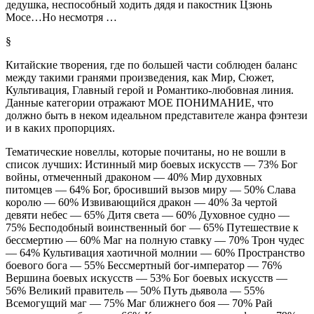
дедушка, неспособный ходить дядя и пакостник Цзюнь
Мосе…Но несмотря …
§
Китайские творения, где по большей части соблюден баланс
между такими гранями произведения, как
Мир, Сюжет,
Культивация, Главный герой
и
Романтико-любовная линия
.
Данные категории отражают МОЕ ПОНИМАНИЕ, что
должно быть в неком идеальном представителе жанра фэнтези
и в каких пропорциях.
Тематические новеллы, которые почитаны, но не вошли в
список лучших: Истинный мир боевых искусств — 73% Бог
войны, отмеченный драконом — 40% Мир духовных
питомцев — 64% Бог, бросивший вызов миру — 50% Слава
королю — 60% Извивающийся дракон — 40% За чертой
девяти небес — 65% Дитя света — 60% Духовное судно —
75% Бесподобный воинственный бог — 65% Путешествие к
бессмертию — 60% Маг на полную ставку — 70% Трон чудес
— 64% Культивация хаотичной молнии — 60% Пространство
боевого бога — 55% Бессмертный бог-император — 76%
Вершина боевых искусств — 53% Бог боевых искусств —
56% Великий правитель — 50% Путь дьявола — 55%
Всемогущий маг — 75% Маг ближнего боя — 70% Рай