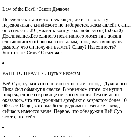
Law of the Devil / Закон Дьявола
Перевод с китайского прекращен, денег на оплату
переводчика с китайского не набирается, ждем анлейт с англ
он сейчас на 391,может к концу года доберется (15.06.20)
Досливались.Без единого позитивного момента в жизни,
считающийся отбросом и отсталым, продавая свою душу
дьяволу, что он получит взамен? Славу? Известность?
Богатство? Силу? Отменяя в…
PATH TO HEAVEN / Путь к небесам
Вей Суо, культиватор низкого уровня из города Духовного
Пика был обманут в сделке. В конечном итоге, он купил
поврежденное сокровище низкого уровня. Тем не менее,
оказалось, что это духовный артефакт с возрастом более 10
000 лет. Вещи, которые были редкими тысячи лет назад,
сейчас в имеются везде. Первое, что обнаружил Вей Суо —
это то, что сейч…