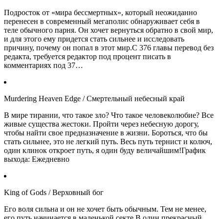
Подросток от «мира бессмертных», который неожиданно
перенесен в современный мегаполис обнаруживает себя в
теле обычного парня. Он хочет вернуться обратно в свой мир,
и для этого ему придется стать сильнее и исследовать
причину, почему он попал в этот мир.С 376 главы перевод без
редакта, требуется редактор под процент писать в
комментариях под 37…
Murdering Heaven Edge / Смертельный небесный край
В мире тирании, что такое зло? Что такое человеколюбие? Все
живые существа жестоки. Пройти через небесную дорогу,
чтобы найти свое предназначение в жизни. Бороться, что бы
стать сильнее, это не легкий путь. Весь путь тернист и колюч,
один клинок откроет путь, я один буду величайшим!График
выхода: Ежедневно
King of Gods / Верховный бог
Его воля сильна и он не хочет быть обычным. Тем не менее,
его путь начинается в маленькой секте.В один прекрасный