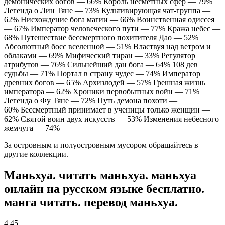
демонических богов — 66% Король несметных сфер — 79%
Легенда о Лин Тяне — 73% Культивирующая чат-группа —
62% Нисхождение бога магии — 66% Воинственная одиссея
— 67% Император человеческого пути — 77% Кража небес —
68% Путешествие бессмертного похитителя Дао — 52%
Абсолютный босс вселенной — 51% Властвуя над ветром и
облаками — 69% Мифический тиран — 33% Регулятор
атрибутов — 76% Сильнейший дан бога — 64% 108 дев
судьбы — 71% Портал в страну чудес — 74% Император
древних богов — 65% Архизлодей — 57% Грешная жизнь
императора — 62% Хроники первобытных войн — 71%
Легенда о Фу Тяне — 72% Путь демона похоти —
60% Бессмертный принимает в ученицы только женщин —
62% Святой воин двух искусств — 53% Изменения небесного
жемчуга — 74%
За островным и полуостровным мусором обращайтесь в
другие коллекции.
Маньхуа. читать маньхуа. маньхуа
онлайн на русском языке бесплатно.
манга читать. перевод маньхуа.
4,45