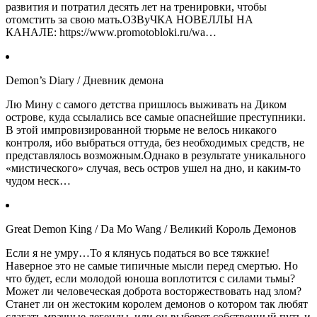
развития и потратил десять лет на тренировки, чтобы
отомстить за свою мать.ОЗВуЧКА НОВЕЛЛЫ НА
КАНАЛЕ: https://www.promotobloki.ru/wa…
Demon’s Diary / Дневник демона
Лю Мину с самого детства пришлось выживать на Диком
острове, куда ссылались все самые опаснейшие преступники.
В этой импровизированной тюрьме не велось никакого
контроля, ибо выбраться оттуда, без необходимых средств, не
представлялось возможным.Однако в результате уникального
«мистического» случая, весь остров ушел на дно, и каким-то
чудом неск…
Great Demon King / Da Mo Wang / Великий Король Демонов
Если я не умру…То я клянусь податься во все тяжкие!
Наверное это не самые типичные мысли перед смертью. Но
что будет, если молодой юноша воплотится с силами тьмы?
Может ли человеческая доброта восторжествовать над злом?
Станет ли он жестоким королем демонов о котором так любят
слагать мрачные легенды, или он выберет собственный путь и