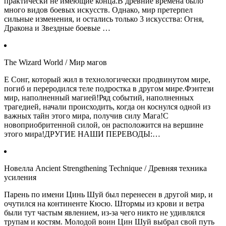
практически не имеющие конца.В древние времена было
много видов боевых искусств. Однако, мир претерпел
сильные изменения, и остались только 3 искусства: Огня,
Дракона и Звездные боевые …
The Wizard World / Мир магов
Е Сонг, который жил в технологически продвинутом мире,
погиб и переродился теле подростка в другом мире.Фэнтези
мир, наполненный магией!Ряд событий, наполненных
трагедией, начали происходить, когда он коснулся одной из
важных тайн этого мира, получив силу Мага!С
новоприобритенной силой, он расположится на вершине
этого мира!ДРУГИЕ НАШИ ПЕРЕВОДЫ:…
Новелла Ancient Strengthening Technique / Древняя техника
усиления
Парень по имени Цинь Шуй был перенесен в другой мир, и
очутился на континенте Кюсю. Штормы из крови и ветра
были тут частым явлением, из-за чего никто не удивлялся
трупам и костям. Молодой воин Цин Шуй выбрал свой путь