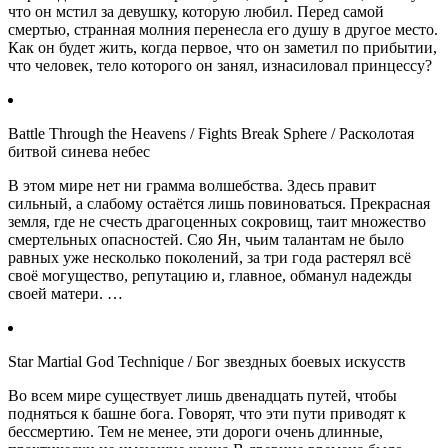
что он мстил за девушку, которую любил. Перед самой
смертью, странная молния перенесла его душу в другое место.
Как он будет жить, когда первое, что он заметил по прибытии,
что человек, тело которого он занял, изнасиловал принцессу?
Battle Through the Heavens / Fights Break Sphere / Расколотая
битвой синева небес
В этом мире нет ни грамма волшебства. Здесь правит
сильный, а слабому остаётся лишь повиноваться. Прекрасная
земля, где не счесть драгоценных сокровищ, таит множество
смертельных опасностей. Сяо Ян, чьим талантам не было
равных уже несколько поколений, за три года растерял всё
своё могущество, репутацию и, главное, обманул надежды
своей матери. …
Star Martial God Technique / Бог звездных боевых искусств
Во всем мире существует лишь двенадцать путей, чтобы
подняться к башне бога. Говорят, что эти пути приводят к
бессмертию. Тем не менее, эти дороги очень длинные,