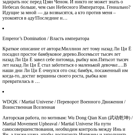
задирать нос перед Цзян Ченом. И никто не может знать о
Небесах больше, чем сын Небесного Императора. Гениально?
Идущие за мной — да возвысятся, а кто против меня –
упокоятся в аду!Последние н…
Emperor’s Domination / Власть императора
Краткое описание от автора:Миллион лет тому назад Ли Ци Ё
посадил простое бамбуковое дерево.Восемьсот тысяч лет
назад Ли Ци Ё завел себе питомца, рыбку кои.Пятьсот тысяч
лет назад Ли Ци Ё стал заботиться о маленькой девочке.…В
наши дни Ли Ци Ё очнулся ото сна; бамбук, посаженный им
когда-то, достиг вершины своего роста, рыбка кои
превратилась в …
WDQK / Martial Universe / Переворот Военного Движения /
Воинственная Вселенная
Авторская работа, по мотивам: Wu Dong Qian Kun (武动乾坤) /
Martial Movement Upheaval / Martial Universe На пути
самосовершенствования, необходим контроль между Инь и
Ян, а также удача, чтобы достигнуть Нирваны и заполучить