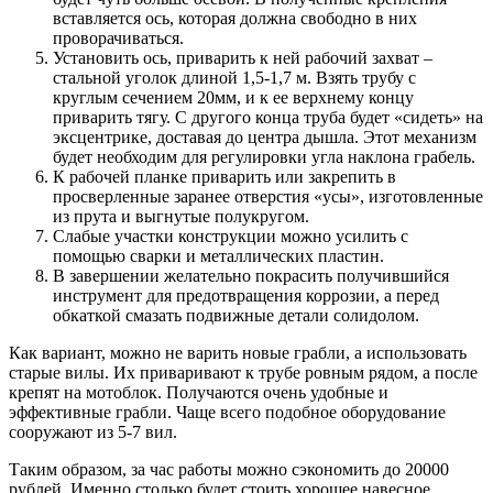
вставляется ось, которая должна свободно в них
проворачиваться.
Установить ось, приварить к ней рабочий захват –
стальной уголок длиной 1,5-1,7 м. Взять трубу с
круглым сечением 20мм, и к ее верхнему концу
приварить тягу. С другого конца труба будет «сидеть» на
эксцентрике, доставая до центра дышла. Этот механизм
будет необходим для регулировки угла наклона грабель.
К рабочей планке приварить или закрепить в
просверленные заранее отверстия «усы», изготовленные
из прута и выгнутые полукругом.
Слабые участки конструкции можно усилить с
помощью сварки и металлических пластин.
В завершении желательно покрасить получившийся
инструмент для предотвращения коррозии, а перед
обкаткой смазать подвижные детали солидолом.
Как вариант, можно не варить новые грабли, а использовать
старые вилы. Их приваривают к трубе ровным рядом, а после
крепят на мотоблок. Получаются очень удобные и
эффективные грабли. Чаще всего подобное оборудование
сооружают из 5-7 вил.
Таким образом, за час работы можно сэкономить до 20000
рублей. Именно столько будет стоить хорошее навесное