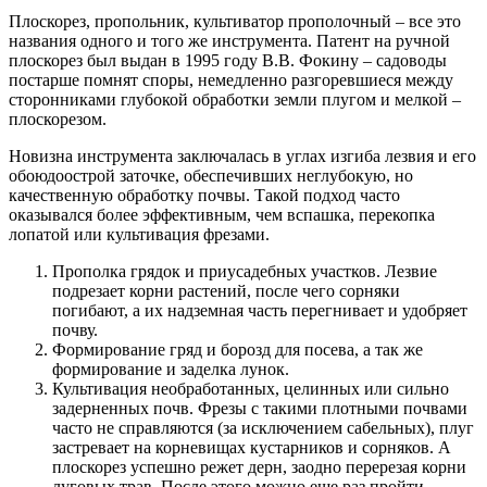
Плоскорез, пропольник, культиватор прополочный – все это
названия одного и того же инструмента. Патент на ручной
плоскорез был выдан в 1995 году В.В. Фокину – садоводы
постарше помнят споры, немедленно разгоревшиеся между
сторонниками глубокой обработки земли плугом и мелкой –
плоскорезом.
Новизна инструмента заключалась в углах изгиба лезвия и его
обоюдоострой заточке, обеспечивших неглубокую, но
качественную обработку почвы. Такой подход часто
оказывался более эффективным, чем вспашка, перекопка
лопатой или культивация фрезами.
Прополка грядок и приусадебных участков. Лезвие
подрезает корни растений, после чего сорняки
погибают, а их надземная часть перегнивает и удобряет
почву.
Формирование гряд и борозд для посева, а так же
формирование и заделка лунок.
Культивация необработанных, целинных или сильно
задерненных почв. Фрезы с такими плотными почвами
часто не справляются (за исключением сабельных), плуг
застревает на корневищах кустарников и сорняков. А
плоскорез успешно режет дерн, заодно перерезая корни
луговых трав. После этого можно еще раз пройти