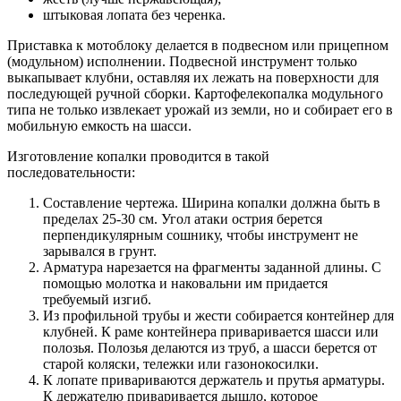
штыковая лопата без черенка.
Приставка к мотоблоку делается в подвесном или прицепном
(модульном) исполнении. Подвесной инструмент только
выкапывает клубни, оставляя их лежать на поверхности для
последующей ручной сборки. Картофелекопалка модульного
типа не только извлекает урожай из земли, но и собирает его в
мобильную емкость на шасси.
Изготовление копалки проводится в такой
последовательности:
Составление чертежа. Ширина копалки должна быть в
пределах 25-30 см. Угол атаки острия берется
перпендикулярным сошнику, чтобы инструмент не
зарывался в грунт.
Арматура нарезается на фрагменты заданной длины. С
помощью молотка и наковальни им придается
требуемый изгиб.
Из профильной трубы и жести собирается контейнер для
клубней. К раме контейнера приваривается шасси или
полозья. Полозья делаются из труб, а шасси берется от
старой коляски, тележки или газонокосилки.
К лопате привариваются держатель и прутья арматуры.
К держателю приваривается дышло, которое