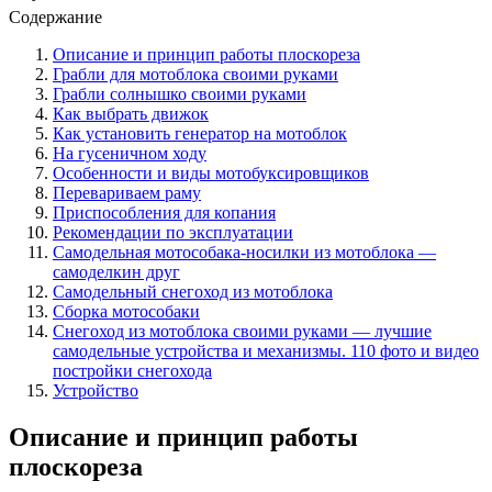
Содержание
Описание и принцип работы плоскореза
Грабли для мотоблока своими руками
Грабли солнышко своими руками
Как выбрать движок
Как установить генератор на мотоблок
На гусеничном ходу
Особенности и виды мотобуксировщиков
Перевариваем раму
Приспособления для копания
Рекомендации по эксплуатации
Самодельная мотособака-носилки из мотоблока —
самоделкин друг
Самодельный снегоход из мотоблока
Сборка мотособаки
Снегоход из мотоблока своими руками — лучшие
самодельные устройства и механизмы. 110 фото и видео
постройки снегохода
Устройство
Описание и принцип работы
плоскореза