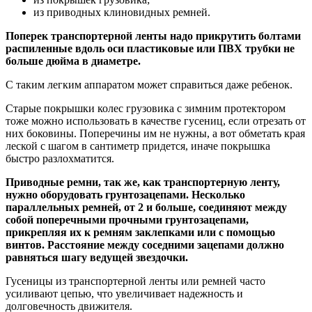
из приводных клиновидных ремней.
Поперек транспортерной ленты надо прикрутить болтами
распиленные вдоль оси пластиковые или ПВХ трубки не
больше дюйма в диаметре.
С таким легким аппаратом может справиться даже ребенок.
Старые покрышки колес грузовика с зимним протектором
тоже можно использовать в качестве гусениц, если отрезать от
них боковины. Поперечины им не нужны, а вот обметать края
леской с шагом в сантиметр придется, иначе покрышка
быстро разлохматится.
Приводные ремни, так же, как транспортерную ленту,
нужно оборудовать грунтозацепами. Несколько
параллельных ремней, от 2 и больше, соединяют между
собой поперечными прочными грунтозацепами,
прикрепляя их к ремням заклепками или с помощью
винтов. Расстояние между соседними зацепами должно
равняться шагу ведущей звездочки.
Гусеницы из транспортерной ленты или ремней часто
усиливают цепью, что увеличивает надежность и
долговечность движителя.