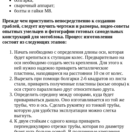
болгарка;
сварочный аппарат;
болты и гайки М8.
Прежде чем приступить непосредственно к созданию
граблей, следует изучить чертежи и размеры, видео-советы
опытных умельцев и фотографии готовых самодельных
конструкций для мотоблока. Процесс изготовления
состоит из следующих этапов:
Начать необходимо с определения длины оси, которая
будет крепиться к ступицам колес. Предварительно на
оси необходимо создать места крепления. Для этого к
ней нужно надежно приварить металлические
пластины, находящиеся на расстоянии 10 см от колес.
Вырезать при помощи болгарки 2-6 квадратов из листа
стали, приварить полученные пластины (косые опоры) к
оси строго параллельно друг относительно друга.
Определить середину между опорами, куда будет
привариваться дышло. Оно изготавливается из той же
трубы, что и ось. Сделать рукоятку из тонкой трубы,
которую для удобства эксплуатации можно слегка
выгнуть.
К двум стойкам с одного конца приварить
перпендикулярно отрезки трубы, которая по диаметру
будет чуть больше осевой. В полученные крепления