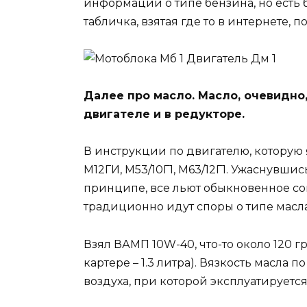
информации о типе бензина, но есть 
табличка, взятая где то в интернете,
Далее про масло. Масло, очевидно,
двигателе и в редукторе.
В инструкции по двигателю, которую 
М12ГИ, М53/10Г1, М63/12Г1. Ужаснувш
принципе, все льют обыкновенное со
традиционно идут споры о типе масла
Взял ВАМП 10W-40, что-то около 120 г
картере – 1.3 литра). Вязкость масла
воздуха, при которой эксплуатируется 