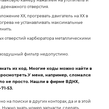
плавковую камеру нажатием на утопитель и
 дренажного отверстия.
оложение ХХ, прогревать двигатель на ХХ в
рогрева не устанавливать максимальные
инить.
ых отверстий карбюратора металлическими
 воздушный фильтр недопустимо.
знать их код. Многие коды можно найти в
просмотреть.У меня, например, сломался
ло не просто. Нашли в фирме ВДНХ,
-71-53.
о на поиски в других конторах, да и в этой
. Нужно знать номер запчасти, сделать