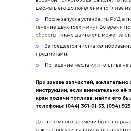
восьмой полного хода. Заполнить по
держать его до появления топлива из
После запуска установить РУД в п
течение двух-трех минут. Во время п
обороты, иначе двигатель может закл
Запрещается чистка калиброванн
предметами.
Попадание масла или топлива на
При заказе запчастей, желательно 
инструкции, если внимательно её 
кран подачи топлива, найти его бы
телефоны: (044) 361-01-53, (094) 925
До этого много времени было потрачен
тоже не получится приехать да купить