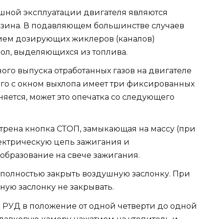
шной эксплуатации двигателя являются
нзина. В подавляющем большинстве случаев
нием дозирующих жиклеров (каналов)
ол, выделяющихся из топлива.
го выпуска отработанных газов на двигателе
го с окном выхлопа имеет три фиксированных
сняется, может это опечатка со следующего
трена кнопка СТОП, замыкающая на массу (при
ектрическую цепь зажигания и
образование на свече зажигания.
 полностью закрыть воздушную заслонку. При
ную заслонку не закрывать.
ь РУД в положение от одной четверти до одной