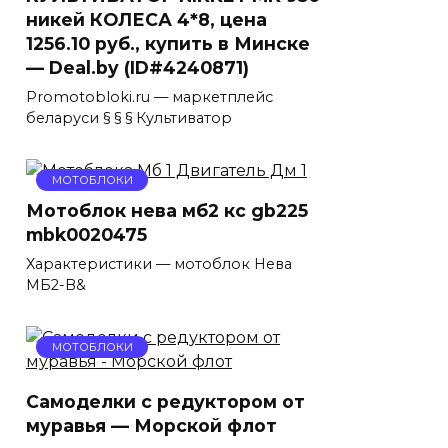
никей КОЛЕСА 4*8, цена
1256.10 руб., купить в Минске
— Deal.by (ID#4240871)
Promotobloki.ru — маркетплейс
беларуси § § § Культиватор
МОТОБЛОКИ
Мотоблок нева мб2 кс gb225
mbk0020475
Характеристики — мотоблок Нева
МБ2-B&
МОТОБЛОКИ
Самоделки с редуктором от
муравья — Морской флот