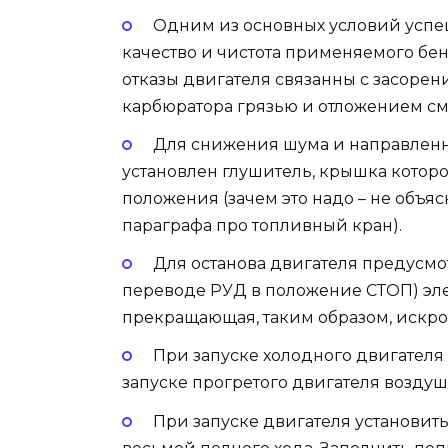
Одним из основных условий успе
качество и чистота применяемого бе
отказы двигателя связанны с засоре
карбюратора грязью и отложением см
Для снижения шума и направленно
установлен глушитель,
крышка которо
положения
(зачем это надо – не объя
параграфа про топливный кран).
Для останова двигателя предусмо
переводе РУД в положение СТОП) эл
прекращающая, таким образом, искро
При запуске холодного двигателя
запуске прогретого двигателя воздуш
При запуске двигателя установит