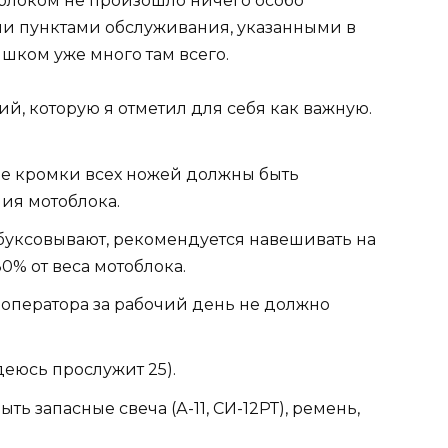
тоблоком не произошло ничего особо
еми пунктами обслуживания, указанными в
ишком уже много там всего.
, которую я отметил для себя как важную.
ые кромки всех ножей должны быть
ия мотоблока.
буксовывают, рекомендуется навешивать на
0% от веса мотоблока.
оператора за рабочий день не должно
деюсь прослужит 25).
ь запасные свеча (А-11, СИ-12РТ), ремень,