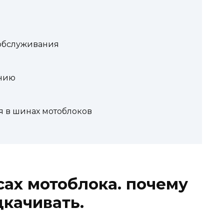
обслуживания
анию
я в шинах мотоблоков
сах мотоблока. почему
дкачивать.