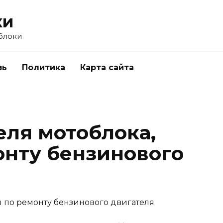
ки
блоки
зь
Политика
Карта сайта
еля мотоблока,
онту бензинового