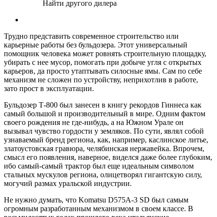
Найти другого дилера
Трудно представить современное строительство или
карьерные работы без бульдозера. Этот универсальный
помощник человека может ровнять строительную площадку,
убирать с нее мусор, помогать при добыче угля с открытых
карьеров, да просто утаптывать силосные ямы. Сам по себе
механизм не сложен по устройству, неприхотлив в работе,
зато прост в эксплуатации.
Бульдозер Т-800 был занесен в книгу рекордов Гиннеса как
самый большой и производительный в мире. Одним фактом
своего рождения не где-нибудь, а на Южном Урале он
вызывал чувство гордости у земляков. По сути, являл собой
узнаваемый бренд региона, как, например, каслинское литье,
златоустовская гравюра, челябинская нержавейка. Впрочем,
смысл его появления, наверное, виделся даже более глубоким,
ибо самый-самый трактор был еще идеальным символом
стальных мускулов региона, олицетворял гигантскую силу,
могучий размах уральской индустрии.
Не нужно думать, что Komatsu D575A-3 SD был самым
огромным разработанным механизмом в своем классе. В