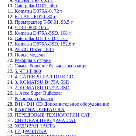
ЧЕТРА Т40, 65,1 т
Caterpillar D10T, 66 т
Komatsu D375A-6, 72 т
Fiat-Allis FD50, 80 т
Промтрактор T-50.01, 93,5 т
ЧТЗ Т-800, 106 т
Komatsu D475A-5SD, 108 т
Caterpillar D11T CD, 113 т
Komatsu D575A-3SD, 152,6 т
ACCO Dozer, 183 т
Новые модели
Рекорды в стране
Самые большие бульдозеры в мире
5. ЧТЗ Т-800
4. CATERPILLAR D11R CD.
3. KOMATSU D475A-5SD
2. KOMATSU D575A-3SD
1. Acco Super Bulldozer
Рекорды в области
D11 / D11 CD Дополнительное оборудование
КАБИНА ОПЕРАТОРА
ПЕРЕДОВЫЕ ТЕХНОЛОГИИ CAT
СИЛОВАЯ ПЕРЕДАЧА CAT
ХОДОВАЯ ЧАСТЬ
ГИДРАВЛИКА