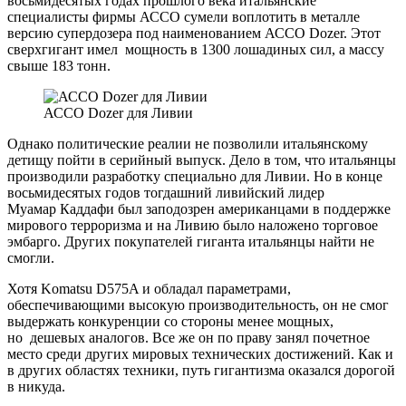
восьмидесятых годах прошлого века итальянские
специалисты фирмы АССО сумели воплотить в металле
версию супердозера под наименованием АССО Dozer. Этот
сверхгигант имел мощность в 1300 лошадиных сил, а массу
свыше 183 тонн.
АССО Dozer для Ливии
Однако политические реалии не позволили итальянскому
детищу пойти в серийный выпуск. Дело в том, что итальянцы
производили разработку специально для Ливии. Но в конце
восьмидесятых годов тогдашний ливийский лидер
Муамар Каддафи был заподозрен американцами в поддержке
мирового терроризма и на Ливию было наложено торговое
эмбарго. Других покупателей гиганта итальянцы найти не
смогли.
Хотя Komatsu D575A и обладал параметрами,
обеспечивающими высокую производительность, он не смог
выдержать конкуренции со стороны менее мощных,
но дешевых аналогов. Все же он по праву занял почетное
место среди других мировых технических достижений. Как и
в других областях техники, путь гигантизма оказался дорогой
в никуда.