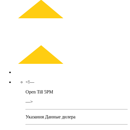
<!—
Open Till 5PM
—>
Указания
Данные дилера