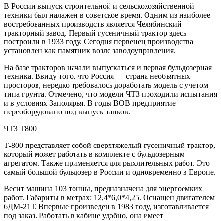
В России выпуск строительной и сельскохозяйственной
техники был налажен в советское время. Одним из наиболее
востребованных производств является Челябинский
тракторный завод. Первый гусеничный трактор здесь
построили в 1933 году. Сегодня первенец производства
установлен как памятник возле заводоуправления.
На базе тракторов начали выпускаться и первая бульдозерная
техника. Ввиду того, что Россия — страна необъятных
просторов, нередко требовалось доработать модель с учетом
типа грунта. Отмечено, что модели ЧТЗ проходили испытания
и в условиях Заполярья. В годы ВОВ предприятие
переоборудовано под выпуск танков.
ЧТЗ Т800
Т-800 представляет собой сверхтяжелый гусеничный трактор,
который может работать в комплекте с бульдозерным
агрегатом. Также применяется для рыхлительных работ. Это
самый большой бульдозер в России и одновременно в Европе.
Весит машина 103 тонны, предназначена для энергоемких
работ. Габариты в метрах: 12,4*6,0*4,25. Оснащен двигателем
6ДМ-21Т. Впервые произведен в 1983 году, изготавливается
под заказ. Работать в кабине удобно, она имеет