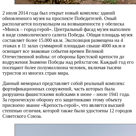
2 июля 2014 года был открыт новый комплекс зданий
обновленного музея на проспекте Победителей. Оный
располагается полукольцом на возвышенности у обелиска
«Минск – город-герой». Центральный фасад музея выполнен
в виде символического салюта Победы. Общая площадь музея
составляет более 15.000 кв.м. Экспозиция размещена на 4
этажах в 11 залах суммарной площадью свыше 4000 кв.м и
освещает все знаковые события времен Великой
Отечественной войны: от обороны Брестской крепости до
водружения Знамени Победы над рейхстагом. Каждый год его
посещают более полумиллиона человек, включая тысячи
туристов из многих стран мира.
Данный мемориал представляет собой реальный комплекс
фортификационных сооружений, часть которых была
разрушена фашистскими войсками в июне – июле 1941 года.
За героическую оборону его защитниками этому объекту
присвоено звание «Крепость-герой», что является высшей
степенью отличия, которой также были удостоены 12 городов
Советского Союза.