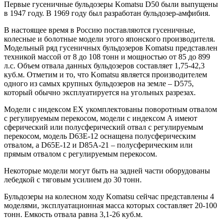
Первые гусеничные бульдозеры Komatsu D50 были выпущены
в 1947 году. В 1969 году был разработан бульдозер-амфибия.
В настоящее время в Россию поставляются гусеничные,
колесные и болотные модели этого японского производителя.
Модельный ряд гусеничных бульдозеров Komatsu представлен
техникой массой от 8 до 108 тонн и мощностью от 85 до 899
л.с. Объем отвала данных бульдозеров составляет 1,75-42,3
куб.м. Отметим и то, что Komatsu является производителем
одного из самых крупных бульдозеров на земле – D575,
который обычно эксплуатируется на угольных разрезах.
Модели с индексом ЕХ укомплектованы поворотным отвалом
с регулируемым перекосом, модели с индексом А имеют
сферический или полусферический отвал с регулируемым
перекосом, модель D63E-12 оснащена полусферическим
отвалом, а D65E-12 и D85А-21 – полусферическим или
прямым отвалом с регулируемым перекосом.
Некоторые модели могут быть на задней части оборудованы
лебедкой с тяговым усилием до 30 тонн.
Бульдозеры на колесном ходу
Komatsu сейчас представлены 4
моделями, эксплуатационная масса которых составляет 20-100
тонн. Емкость отвала равна 3,1-26 куб.м.