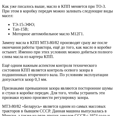
Как уже писалось выше, масло в КПП меняется при ТО-3.
При этом в коробку передач можно заливать следующие виды
масел:
ТЭ-15-ЭФО;
Тап-15В;
Моторное автомобильное масло М12Г1.
Замену масла в КПП МТЗ-80/82 производят сразу же после
окончания работы трактора, ещё до того, как масло в коробке
остынет. Именно при этих условиях можно добиться полного
слива масла из картера КПП.
Ещё одним важным аспектом контроля технического
состояния КПП является контроль осевого зазора в
подшипниках вторичного вала. По условиям эксплуатации
допускается зазор 0,3 мм.
Признаками превышения зазора являются посторонние шумы
и стуки в коробке передач. Для того, чтобы устранить эти
признаки нужно произвести регулировку зазора.
МТЗ-80/82 «Беларусь» является одним из самых массовых
тракторов в бывшем СССР. Данная машина выпускалась в
Минске, а также на ряде других заводов СССР с 1974 года и