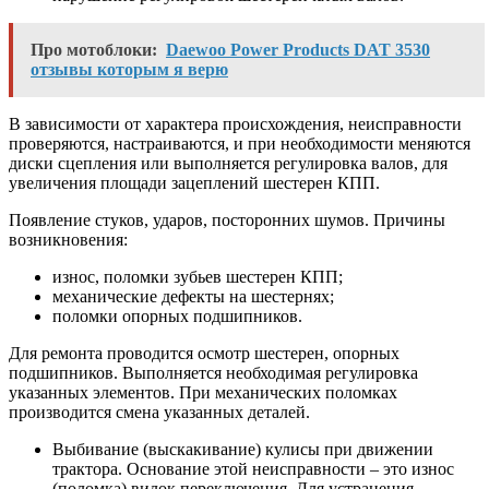
Про мотоблоки:
Daewoo Power Products DAT 3530
отзывы которым я верю
В зависимости от характера происхождения, неисправности
проверяются, настраиваются, и при необходимости меняются
диски сцепления или выполняется регулировка валов, для
увеличения площади зацеплений шестерен КПП.
Появление стуков, ударов, посторонних шумов. Причины
возникновения:
износ, поломки зубьев шестерен КПП;
механические дефекты на шестернях;
поломки опорных подшипников.
Для ремонта проводится осмотр шестерен, опорных
подшипников. Выполняется необходимая регулировка
указанных элементов. При механических поломках
производится смена указанных деталей.
Выбивание (выскакивание) кулисы при движении
трактора. Основание этой неисправности – это износ
(поломка) вилок переключения. Для устранения