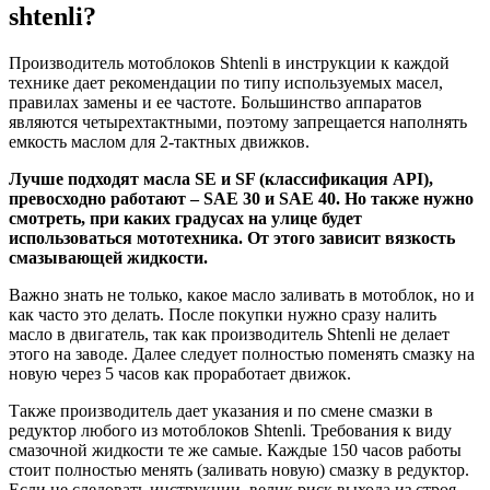
shtenli?
Производитель мотоблоков Shtenli в инструкции к каждой
технике дает рекомендации по типу используемых масел,
правилах замены и ее частоте. Большинство аппаратов
являются четырехтактными, поэтому запрещается наполнять
емкость маслом для 2-тактных движков.
Лучше подходят масла SE и SF (классификация API),
превосходно работают – SAE 30 и SAE 40. Но также нужно
смотреть, при каких градусах на улице будет
использоваться мототехника. От этого зависит вязкость
смазывающей жидкости.
Важно знать не только, какое масло заливать в мотоблок, но и
как часто это делать. После покупки нужно сразу налить
масло в двигатель, так как производитель Shtenli не делает
этого на заводе. Далее следует полностью поменять смазку на
новую через 5 часов как проработает движок.
Также производитель дает указания и по смене смазки в
редуктор любого из мотоблоков Shtenli. Требования к виду
смазочной жидкости те же самые. Каждые 150 часов работы
стоит полностью менять (заливать новую) смазку в редуктор.
Если не следовать инструкции, велик риск выхода из строя