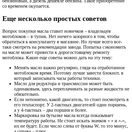
бензиновый, а дизель дешевле бензина. Такое приобретение
со временем окупается.
Еще несколько простых советов
Вопрос покупки масла ставит новичков – владельцев
мотоблоков – в тупик. Нет ничего зазорного в том, чтобы
обратиться к консультанту в магазине. Но лучше всего все-
таки смотреть на рекомендации завода. Попытка сэкономить
на масле может привести к дорогостоящему ремонту
мотоблока. Какие еще советы можно дать на эту тему:
Менять масло важно регулярно
, глядя на отработанное
мотоблоком время. Поэтому лучше завести блокнот, в
который записывать часы работы техники.
Масло для редуктора и трансмиссии может быть
одинаковым
, здесь переплачивать за разные жидкости не
обязательно.
Если непонятно, какой двигатель, то стоит посмотреть в
его техпаспорт
. У 2-тактных двигателей один поршень,
а у 4-тактных – два поршня и более.
Маркировка на бутылке масла всегда показывает
температуру работы
. Не стоит искать значков « » и «-»,
их не будет. Если число слева от буквы W, то это минус,
а справа – плюс.