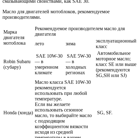
смазывающими свойствами, как SAE 30.
Масло для двигателей мотоблоков, рекомендуемое
производителями.
Рекомендуемое производителем масло для
Марка
двигателя
двигателя
эксплуатационный
мотоблока
лето
зима
класс
Автомобильное
SAE 10W-30
SAE 5W-30
моторное масло;
Robin Subaru
— в
— в
класс SE или выше
(субару)
умеренном
холодных
(рекомендуются
климате
регионах
SG,SH или SJ)
Масло класса SAE 10W-30
рекомендуется
использовать при любой
температуре.
Если вы желаете
использовать сезонное
Honda (хонда)
SG, SF.
масло, то выбирайте масло
с подходящим
коэффициентом вязкости
исходя из средней
температуры в вашем