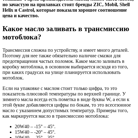
но зачастую на прилавках стоят бренды ZIC, Mobil, Shell
Helix и Castrol, которые показали хорошее соотношение
цена и качество.
Какое масло заливать в трансмиссию
мотоблока?
Трансмиссия сложна по устройству, и имеет много деталей.
Поэтому для нее также обязательно наличие смазки для
предотвращения частых поломок. Какое масло заливать в
коробку мотоблока, в основном выбирается исходя из того,
при каких градусах на улице планируется использовать
мотоблок.
Если на упаковке с маслом стоит только цифра, то это
показатель плюсовой температуры по верхней границе. У
зимнего масла всегда есть пометка в виде буквы W, а если к
этой букве добавляются цифры по бокам, то это всесезонное
масло с указанием допустимых температур. Примеры того,
как маркируется масло в трансмиссию мотоблока:
20W40
– -15° – 45°.
15W40
– -20° – 45°.
10W40
– -25° – 35°.