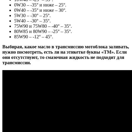
0W30
– -35° и ниже – 25°.
0W40
– -35° и ниже – 30°.
5W30
– -30° – 25°.
5W40
– -30° – 35°.
75W90
и
75W80
– -40° – 35°.
80W85
и
80W90
– -25° – 35°.
85W90
– -12° – 45°.
Выбирая, какое масло в трансмиссию мотоблока заливать,
нужно посмотреть, есть ли на этикетке буквы «ТМ». Если
они отсутствуют, то смазочная жидкость не подходит для
трансмиссии.