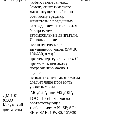
любых температурах.
Замену синтетического
масла осуществляйте по
обычному графику.
Двигатели с воздушным
охлаждением нагреваются
быстрее, чем
автомобильные двигатели.
Использование
несинтетического
загущенного масла (5W-30,
10W-30, и т.д.)
при температуре выше 4°С
приведет к высокому
потреблению масла. В
случае
использования такого масла
следует чаще проверять
уровень масла.
М6
/12Г
или М5
/10Г
3
1
3
1
ДМ-1-01
ГОСТ 10541-78, масло
(ОАО
соответствующее
Калужский
требованиям API: SF; SG;
двигатель)
SH и SAE: 10W30; 15W30