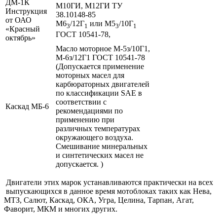
ДМ-1К
М10ГИ, М12ГИ ТУ
Инструкция
38.10148-85
от ОАО
М6
/12Г
или М5
/10Г
3
1
3
1
«Красный
ГОСТ 10541-78,
октябрь»
Масло моторное М-5з/10Г1,
М-6з/12Г1 ГОСТ 10541-78
(Допускается применение
моторных масел для
карбюраторных двигателей
по классификации SAE в
соответствии с
Каскад МБ-6
рекомендациями по
применению при
различных температурах
окружающего воздуха.
Смешивание минеральных
и синтетических масел не
допускается. )
Двигатели этих марок устанавливаются практически на всех
выпускающихся в данное время мотоблоках таких как Нева,
МТЗ, Салют, Каскад, ОКА, Угра, Целина, Тарпан, Агат,
Фаворит, МКМ и многих других.