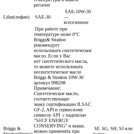
регионе
SAE-10W-30
Lifan(лифан)
SAE-30
—
всесезонное
При работе при
температуре ниже 0°С
Briggs& Stratton
рекомендует
использовать синтетическое
масло. Если у Вас
нет синтетического масла,
то можете использовать
несинтетическое масло
Briggs & Stratton 10W-30
артикул 998208
Примечание:
Синтетическое масло,
соответствующее
знаку сертификации ILSAC
GF-2, API и сервисному
символу API с надписью
“SJ/CF ENERGY
CONSERVING” и выше,
Briggs &
SF, SG, SH, SJ или
можно применять при
Stratton(бригс)
выше