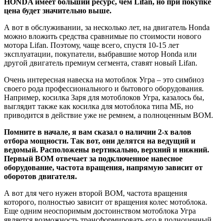
HONDA имеет больший ресурс, чем Lifan, но при покупке
цена будет значительно выше.
А вот в обслуживании, за несколько лет, на двигатель Honda
можно вложить средства сравнимые по стоимости нового
мотора Lifan. Поэтому, чаще всего, спустя 10-15 лет
эксплуатации, покупатели, выбравшие мотор Honda или
другой двигатель премиум сегмента, ставят новый Lifan.
Очень интересная навеска на мотоблок Угра – это симбиоз
своего рода профессионального и бытового оборудования.
Например, косилка Заря для мотоблоков Угра, казалось бы,
выглядит также как косилка для мотоблока типа МБ, но
приводится в действие уже не ремнем, а полноценным ВОМ.
Помните в начале, я вам сказал о наличии 2-х валов
отбора мощности. Так вот, они делятся на ведущий и
ведомый. Расположены вертикально, верхний и нижний.
Первый ВОМ отвечает за подключенное навесное
оборудование, частота вращения, напрямую зависит от
оборотов двигателя.
А вот для чего нужен второй ВОМ, частота вращения
которого, полностью зависит от вращения колес мотоблока.
Еще одним неоспоримым достоинством мотоблока Угра
является возможность трансформировать его в полноценный