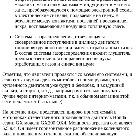
маховик с магнитным башмаком индуцирует в магнето
э.д.с., преобразующуюся с помощью электронной схемы
в электрические сигналы, подаваемые на свечу. В
результате между контактами последней проскакивает
искра, воспламеняющая воздушно-топливную смесь.
Система газораспределения, отвечающая за
своевременное поступление в цилиндр двигателя
топливовоздушной смеси и выпуск отработанных газов.
В состав системы газораспределения входит глушитель,
предназначенный для направленного выпуска
отработанных газов и снижения шума.
Отметим, что двигатели продаются со всеми его системами, и
если есть задумка сделать мотоблок своими руками, то у
купленного двигателя уже будут и бензобак, и воздушный
фильтр, и стартер, и т.д., например вот (только покупать
лучше через интернет-магазин, т.к. в обычном магазине этой
сети цена может быть выше).
На рисунке ниже представлен широко применяемый в
мотоблоках отечественного производства двигатель Honda
серии GX модели GX200 QX4. Мощность агрегата составляет
5,5 л.с. Он имеет горизонтальное расположение коленчатого
вала и повышенную степень сжатия, обеспечивающую