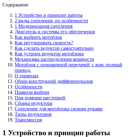
Содержание
1 Устройство и принцип работы
2 виды сцепления, их особенности
1 Модернизация сцепления
Двигатель и системы его обеспечения
Как выбрать мотоблок
Как регулировать скорость?
Как сделать редуктор самостоятельно
Как устроен редуктор мотоблока
Механизмы распределения мощности
Мотоблок с пониженной передачей, с вом. полный
привод.
О тормозах
Обзор конструкций дифференциалов
Особенности
Правила выбора
При помощи шестерней
Сборка редуктора
Сцепление для мотоблока своими руками
Типы редукторов
Трансмиссия
1 Устройство и принцип работы