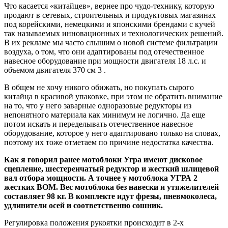
Что касается «китайцев», вернее про чудо-технику, которую
продают в сетевых, строительных и продуктовых магазинах
под корейскими, немецкими и японскими брендами с кучей
так называемых инновационных и технологических решений.
В их рекламе мы часто слышим о новой системе фильтрации
воздуха, о том, что они адаптированы под отечественное
навесное оборудование при мощности двигателя 18 л.с. и
объемом двигателя 370 см 3 .
В общем не хочу никого обижать, но покупать сырого
китайца в красивой упаковке, при этом не обратить внимание
на то, что у него заварные одноразовые редукторы из
непонятного материала как минимум не логично. Да еще
потом искать и переделывать отечественное навесное
оборудование, которое у него адаптировано только на словах,
поэтому их тоже отметаем по причине недостатка качества.
Как я говорил ранее мотоблоки Угра имеют дисковое
сцепление, шестеренчатый редуктор и жесткий шлицевой
вал отбора мощности. А точнее у мотоблока УГРА 2
жестких ВОМ. Вес мотоблока без навески и утяжелителей
составляет 98 кг. В комплекте идут фрезы, пневмоколеса,
удлинители осей и соответственно сошник.
Регулировка положения рукоятки происходит в 2-х