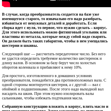
В случае, когда преобразователь создается на базе уже
имеющегося старого, то изначально его надо разобрать,
избавиться от ненужных деталей и доработать. Если
сборка идет с нуля, то первое, что нужно сделать – корпус.
Для этого использовать можно фитинговый угольник или
пластины из металла, которые между собой надо сварить.
Он должен быть таких габаритов, чтобы в нем умещались
шестерни и шкивы.
Следующий шаг — рассчитать передаточное число. Без него
не удастся определить требуемое количество шестеренок и
длину валов. В основном за базу берут число холостых
оборотов коленвала и прибавляют к нему 10%.
Для простого, изготовленного в домашних условиях
преобразователя, понадобится два противоположных вала. С
одной стороны монтируется шестерня, а с другой — вал с
обоймой и подшипниками. После этого надо выходной вал
насадить на шкив. При этом нужно изолировать валы
сальниками, чтобы избежать подтекания масла.
Собранную конструкцию вложить в корпус, влить масло и
иное смазочное средство. Затем установить на двигатель