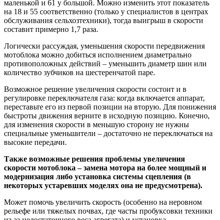
маленькой и 61 у большой. Можно изменить этот показатель
на 18 и 55 соответственно (только у специалистов в центрах
обслуживания сельхозтехники), тогда выигрыш в скорости
составит примерно 1,7 раза.
Логически рассуждая, уменьшения скорости передвижения
мотоблока можно добиться исполнением диаметрально
противоположных действий – уменьшить диаметр шин или
количество зубчиков на шестеренчатой паре.
Возможное решение увеличения скорости состоит и в
регулировке переключателя газа: когда включается аппарат,
переставьте его из первой позиции на вторую. Для понижения
быстроты движения верните в исходную позицию. Конечно,
для изменения скорости в меньшую сторону не нужны
специальные уменьшители – достаточно не переключаться на
высокие передачи.
Также возможные решения проблемы увеличения
скорости мотоблока – замена мотора на более мощный и
модернизация либо установка системы сцепления (в
некоторых устаревших моделях она не предусмотрена).
Может помочь увеличить скорость (особенно на неровном
рельефе или тяжелых почвах, где часты пробуксовки техники
из-за недостаточного веса агрегата) и установка