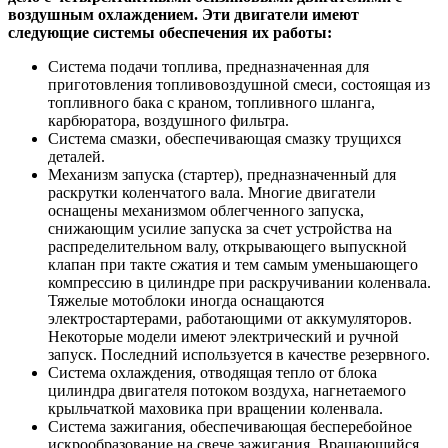
воздушным охлаждением. Эти двигатели имеют
следующие системы обеспечения их работы:
Система подачи топлива, предназначенная для
приготовления топливовоздушной смеси, состоящая из
топливного бака с краном, топливного шланга,
карбюратора, воздушного фильтра.
Система смазки, обеспечивающая смазку трущихся
деталей.
Механизм запуска (стартер), предназначенный для
раскрутки коленчатого вала. Многие двигатели
оснащены механизмом облегченного запуска,
снижающим усилие запуска за счет устройства на
распределительном валу, открывающего выпускной
клапан при такте сжатия и тем самым уменьшающего
компрессию в цилиндре при раскручивании коленвала.
Тяжелые мотоблоки иногда оснащаются
электростартерами, работающими от аккумуляторов.
Некоторые модели имеют электрический и ручной
запуск. Последний используется в качестве резервного.
Система охлаждения, отводящая тепло от блока
цилиндра двигателя потоком воздуха, нагнетаемого
крыльчаткой маховика при вращении коленвала.
Система зажигания, обеспечивающая бесперебойное
искрообразование на свече зажигания. Вращающийся