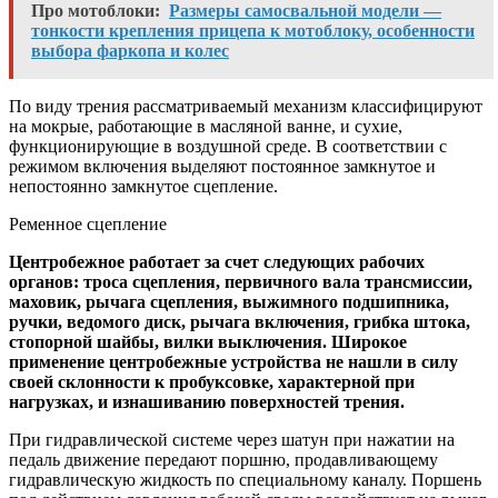
Про мотоблоки:
Размеры самосвальной модели —
тонкости крепления прицепа к мотоблоку, особенности
выбора фаркопа и колес
По виду трения рассматриваемый механизм классифицируют
на мокрые, работающие в масляной ванне, и сухие,
функционирующие в воздушной среде. В соответствии с
режимом включения выделяют постоянное замкнутое и
непостоянно замкнутое сцепление.
Ременное сцепление
Центробежное работает за счет следующих рабочих
органов: троса сцепления, первичного вала трансмиссии,
маховик, рычага сцепления, выжимного подшипника,
ручки, ведомого диск, рычага включения, грибка штока,
стопорной шайбы, вилки выключения. Широкое
применение центробежные устройства не нашли в силу
своей склонности к пробуксовке, характерной при
нагрузках, и изнашиванию поверхностей трения.
При гидравлической системе через шатун при нажатии на
педаль движение передают поршню, продавливающему
гидравлическую жидкость по специальному каналу. Поршень