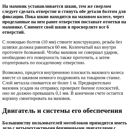
На маховик устанавливается шкив, тем же сверлом
следует сделать отверстие и стянуть обе детали болтом для
фиксации. Пока шкив находится на маховом колесе, через
проделанные на нем ранее отверстия поставьте отметки на
маховике. Снимите свой шкив и просверлите все 6
отверстий.
С помощью болтов (10 мм) стяните конструкцию, резьба без
шляпки должна равняться 60 мм. Коленчатый вал внутри
проточите болванкой. Чтобы маховик не совершал ударов,
необходимо его поверхность также проточить, а затем
отцентровать по посадочному отверстию.
Возможно, придется внутреннюю плоскость махового колеса
вместе со шкивом немного подровнять на токарном станке.
Слой металла снимается не более 1 м. Предварительно
маховик усадив на отправку, проверьте биение плоскостей,
оно не должно превышать 0,1 мм. В конечном счете остается
корзину смонтировать на маховик.
Двигатель и системы его обеспечения
Большинству пользователей мотоблоков приходится иметь
дело с четырехтактными бензиновыми двигателями с