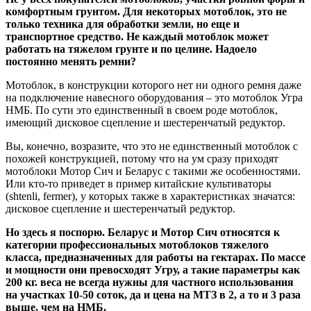
комфортным грунтом. Для некоторых мотоблок, это не
только техника для обработки земли, но еще и
транспортное средство. Не каждый мотоблок может
работать на тяжелом грунте и по целине. Надоело
постоянно менять ремни?
Мотоблок, в конструкции которого нет ни одного ремня даже
на подключение навесного оборудования – это мотоблок Угра
НМБ. По сути это единственный в своем роде мотоблок,
имеющий дисковое сцепление и шестеренчатый редуктор.
Вы, конечно, возразите, что это не единственный мотоблок с
похожей конструкцией, потому что на ум сразу приходят
мотоблоки Мотор Сич и Беларус с такими же особенностями.
Или кто-то приведет в пример китайские культиваторы
(shtenli, fermer), у которых также в характеристиках значатся:
дисковое сцепление и шестеренчатый редуктор.
Но здесь я поспорю. Беларус и Мотор Сич относятся к
категории профессиональных мотоблоков тяжелого
класса, предназначенных для работы на гектарах. По массе
и мощности они превосходят Угру, а такие параметры как
200 кг. веса не всегда нужны для частного использования
на участках 10-50 соток, да и цена на МТЗ в 2, а то и 3 раза
выше, чем на НМБ.