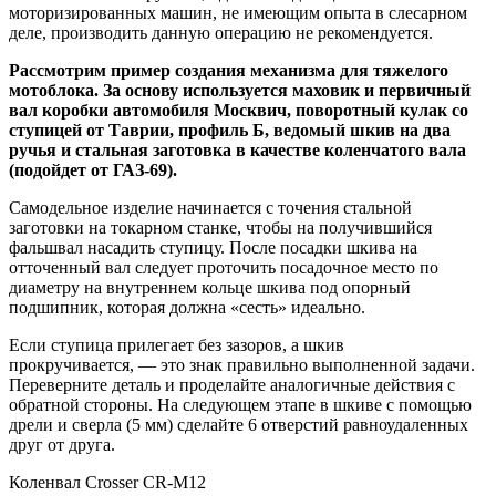
моторизированных машин, не имеющим опыта в слесарном
деле, производить данную операцию не рекомендуется.
Рассмотрим пример создания механизма для тяжелого
мотоблока. За основу используется маховик и первичный
вал коробки автомобиля Москвич, поворотный кулак со
ступицей от Таврии, профиль Б, ведомый шкив на два
ручья и стальная заготовка в качестве коленчатого вала
(подойдет от ГАЗ-69).
Самодельное изделие начинается с точения стальной
заготовки на токарном станке, чтобы на получившийся
фальшвал насадить ступицу. После посадки шкива на
отточенный вал следует проточить посадочное место по
диаметру на внутреннем кольце шкива под опорный
подшипник, которая должна «сесть» идеально.
Если ступица прилегает без зазоров, а шкив
прокручивается, — это знак правильно выполненной задачи.
Переверните деталь и проделайте аналогичные действия с
обратной стороны. На следующем этапе в шкиве с помощью
дрели и сверла (5 мм) сделайте 6 отверстий равноудаленных
друг от друга.
Коленвал Crosser CR-M12