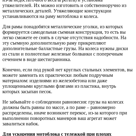
утяжелителей. Их можно изготовить и собственноручно из
металлических деталей. Утяжеляющие конструкции
устанавливаются на раму мотоблока и колеса.
Для рамы понадобятся металлические уголки, из которых
формируется самодельная съемная конструкция, то есть вы
легко сможете ее снять в случае отсутствия надобности. На
эту съемную дополнительную раму прикрепляют
дополнительные балластные грузы. На колеса нужны диски
из стали и полнотелые железные болванки с поперечным
сечением в виде шестигранника.
Конечно, если под рукой нет круглых стальных элементов, вы
можете заменить их практически любым подручным
материалом: изделиями из железобетона или даже
уплощенными круглыми флягами из пластика, внутрь
которых засыпан песок.
Не забывайте о соблюдении равновесия: грузы на колесах
должны быть равны по массе, а по раме – равномерно
распределены, иначе возникнет перекос, из-за которого при
выполнении поворотных маневров ваш агрегат может
завалиться набок.
Для ускорения мотоблока с тележкой при плохих