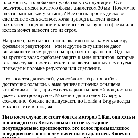
плоскостях, что добавляет удобства в эксплуатации. Оси
редуктора имеют круглую форму диаметром 30 мм. Почему не
шестигранные как у китайца? Все очень просто: дисковое
сцепление очень жесткое, когда привод включен диски
находятся в зацеплении и критическая нагрузка на фрезы или
колеса может вывести его из строя.
Например, намоталась проволока или попал камень между
фрезами и редуктором – эти и другие ситуации не дают
возможности осям редуктора продолжать вращение. Однако
на круглых валах сработает защита в виде шплинтов, которые
в таком случае просто срежет, а на шестигранных неминуемо
приведет к поломке редуктора или сцепления.
Что касается двигателей, у мотоблоков Угра их выбор
достаточно большой. Самая дешевая линейка оснащена
китайскими Lifan, причем есть варианты разной мощности и
даже с электрозапуском. Модели с двигателем Субару, к
сожалению, больше не выпускают, но Honda и Briggs всегда
можно найти в продаже.
Ни в коем случае не стоит боятся моторов Lifan, они хоть и
производятся в Китае, однако это не кустарное
полуподвальное производство, это целое промышленное
предприятие с контролем качества и гарантией. Конечно