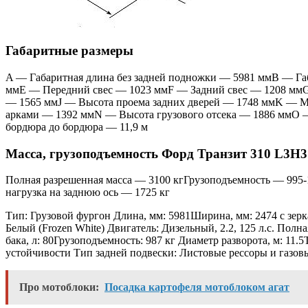
Габаритные размеры
A — Габаритная длина без задней подножки — 5981 ммВ — Габ
ммE — Передний свес — 1023 ммF — Задний свес — 1208 ммG
— 1565 ммJ — Высота проема задних дверей — 1748 ммK — М
арками — 1392 ммN — Высота грузового отсека — 1886 ммO — П
бордюра до бордюра — 11,9 м
Масса, грузоподъемность Форд Транзит 310 L3H3
Полная разрешенная масса — 3100 кгГрузоподъемность — 995
нагрузка на заднюю ось — 1725 кг
Тип: Грузовой фургон Длина, мм: 5981Ширина, мм: 2474 с зерк
Белый (Frozen White) Двигатель: Дизельный, 2.2, 125 л.с. Пол
бака, л: 80Грузоподъемность: 987 кг Диаметр разворота, м: 1
устойчивости Тип задней подвески: Листовые рессоры и газов
Про мотоблоки:
Посадка картофеля мотоблоком агат