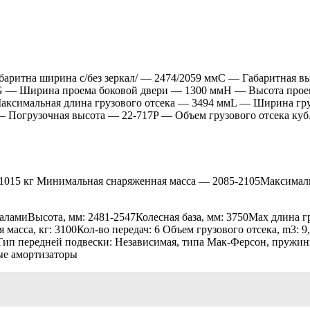
аритна ширина с/без зеркал/ — 2474/2059 ммС — Габаритная в
 — Ширина проема боковой двери — 1300 ммH — Высота проем
аксимальная длина грузового отсека — 3494 ммL — Ширина гр
огрузочная высота — 22-717P — Объем грузового отсека куб.м.(
-1015 кг Минимальная снаряженная масса — 2085-2105Максимал
аламиВысота, мм: 2481-2547Колесная база, мм: 3750Max длина г
ная масса, кг: 3100Кол-во передач: 6 Объем грузового отсека, m
1.5Тип передней подвески: Независимая, типа Мак-Ферсон, пруж
ые амортизаторы