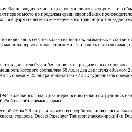
я Fiat не входит в число лидеров мирового автопрома, то в обл
анял первое место по продажам среди европейских производител
 а в формате лёгкого коммерческого транспорта тон задаёт семе
ство включало в себя несколько вариантов, названных в соответс
 т). Эти машины первого поколения комплектовались и дизельными,
иантов двигателей: три бензиновых и три дизельных силовых агр
щность которого составляла 68 л.с. и два двигателя объёмом 2 
.с.; объёмом 2.5 литра мощностью 72 л.с.; турбодизель объёмом 
ля 1994 модельного года. Дизайнеры основательно потрудились 
обрёл более обтекаемые формы.
veco объёмом 2.8 литра, а также и его турбированная версия. 
евозки товаров), Ducato Passenger Transport (пассажирский) и Du