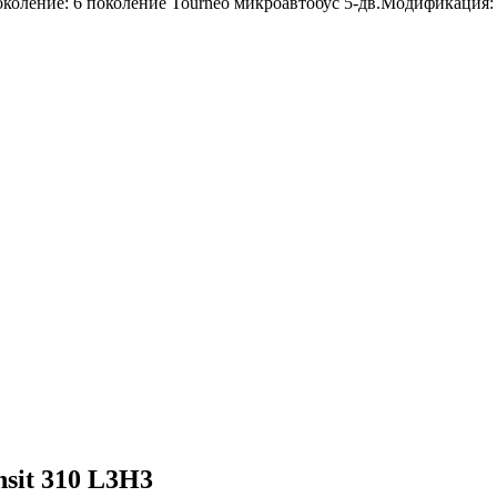
Поколение: 6 поколение Tourneo микроавтобус 5-дв.Модификаци
sit 310 L3H3