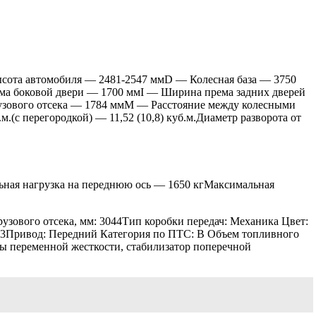
ысота автомобиля — 2481-2547 ммD — Колесная база — 3750
а боковой двери — 1700 ммI — Ширина према задних дверей
узового отсека — 1784 ммM — Расстояние между колесными
с перегородкой) — 11,52 (10,8) куб.м.Диаметр разворота от
ьная нагрузка на переднюю ось — 1650 кгМаксимальная
рузового отсека, мм: 3044Тип коробки передач: Механика Цвет:
3: 9,3Привод: Передний Категория по ПТС: B Объем топливного
ины переменной жесткости, стабилизатор поперечной