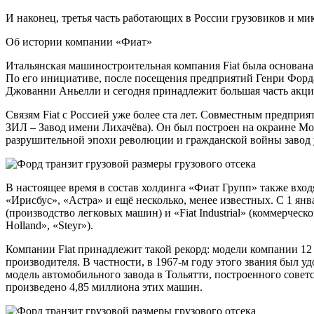
И наконец, третья часть работающих в России грузовиков и ми
Об истории компании «Фиат»
Итальянская машиностроительная компания Fiat была основан
По его инициативе, после посещения предприятий Генри Форд
Джованни Аньелли и сегодня принадлежит большая часть акци
Связям Fiat с Россией уже более ста лет. Совместным предпр
ЗИЛ – Завод имени Лихачёва). Он был построен на окраине Мос
разрушительной эпохи революции и гражданской войны завод у
В настоящее время в состав холдинга «Фиат Групп» также вход
«Ирисбус», «Астра» и ещё несколько, менее известных. С 1 ян
(производство легковых машин) и «Fiat Industrial» (коммерчес
Holland», «Steyr»).
Компании Fiat принадлежит такой рекорд: модели компании 12
производителя. В частности, в 1967-м году этого звания был у
модель автомобильного завода в Тольятти, построенного совет
произведено 4,85 миллиона этих машин.