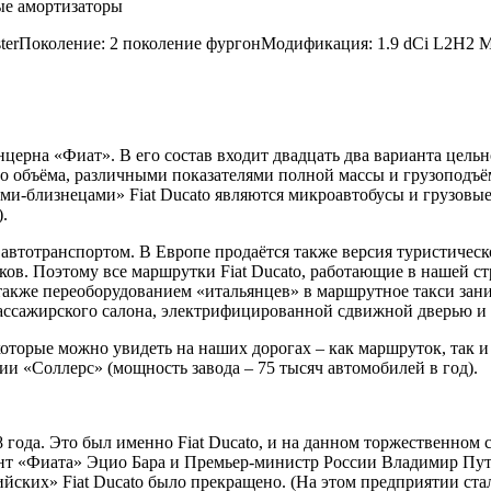
ые амортизаторы
asterПоколение: 2 поколение фургонМодификация: 1.9 dCi L2H2 
онцерна «Фиат». В его состав входит двадцать два варианта цел
го объёма, различными показателями полной массы и грузоподъё
ми-близнецами» Fiat Ducato являются микроавтобусы и грузовые ф
.
автотранспортом. В Европе продаётся также версия туристическо
в. Поэтому все маршрутки Fiat Ducato, работающие в нашей стра
а также переоборудованием «итальянцев» в маршрутное такси за
ссажирского салона, электрифицированной сдвижной дверью и т.д
которые можно увидеть на наших дорогах – как маршруток, так 
и «Соллерс» (мощность завода – 75 тысяч автомобилей в год).
8 года. Это был именно Fiat Ducato, и на данном торжественном
т «Фиата» Эцио Бара и Премьер-министр России Владимир Пути
йских» Fiat Ducato было прекращено. (На этом предприятии ста