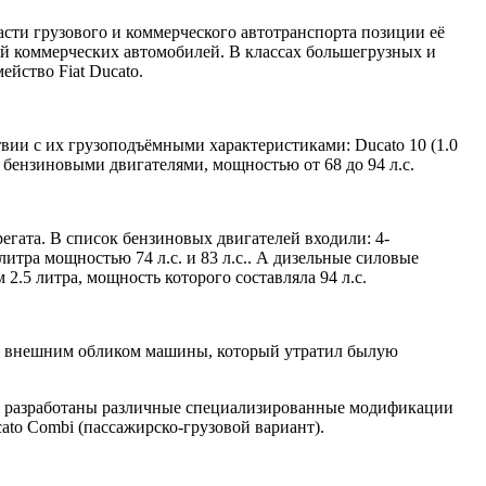
асти грузового и коммерческого автотранспорта позиции её
ей коммерческих автомобилей. В классах большегрузных и
йство Fiat Ducato.
твии с их грузоподъёмными характеристиками: Ducato 10 (1.0
 и бензиновыми двигателями, мощностью от 68 до 94 л.с.
егата. В список бензиновых двигателей входили: 4-
литра мощностью 74 л.с. и 83 л.с.. А дизельные силовые
2.5 литра, мощность которого составляла 94 л.с.
над внешним обликом машины, который утратил былую
Были разработаны различные специализированные модификации
cato Combi (пассажирско-грузовой вариант).