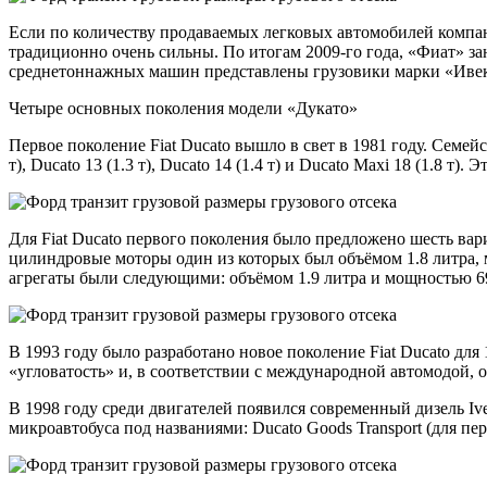
Если по количеству продаваемых легковых автомобилей компани
традиционно очень сильны. По итогам 2009-го года, «Фиат» з
среднетоннажных машин представлены грузовики марки «Ивеко»,
Четыре основных поколения модели «Дукато»
Первое поколение Fiat Ducato вышло в свет в 1981 году. Семей
т), Ducato 13 (1.3 т), Ducato 14 (1.4 т) и Ducato Maxi 18 (1.8
Для Fiat Ducato первого поколения было предложено шесть вар
цилиндровые моторы один из которых был объёмом 1.8 литра, мо
агрегаты были следующими: объёмом 1.9 литра и мощностью 69 л
В 1993 году было разработано новое поколение Fiat Ducato д
«угловатость» и, в соответствии с международной автомодой, 
В 1998 году среди двигателей появился современный дизель I
микроавтобуса под названиями: Ducato Goods Transport (для пер