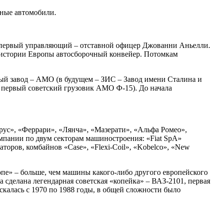
нные автомобили.
её первый управляющий – отставной офицер Джованни Аньелли.
 истории Европы автосборочный конвейер. Потомкам
ный завод – АМО (в будущем – ЗИС – Завод имени Сталина и
м первый советский грузовик АМО Ф-15). До начала
рус», «Феррари», «Лянча», «Мазерати», «Альфа Ромео»,
компании по двум секторам машиностроения: «Fiat SpA»
торов, комбайнов «Case», «Flexi-Coil», «Kobelco», «New
опе» – больше, чем машины какого-либо другого европейского
ла сделана легендарная советская «копейка» – ВАЗ-2101, первая
скалась с 1970 по 1988 годы, в общей сложности было