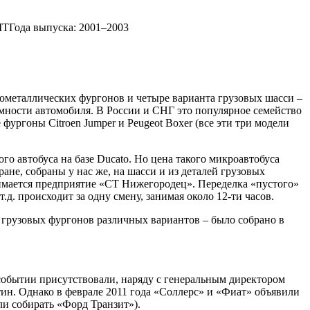
MTГода выпуска: 2001–2003
ьнометаллических фургонов и четыре варианта грузовых шасси –
мности автомобиля. В России и СНГ это популярное семейство
ургоны Citroen Jumper и Peugeot Boxer (все эти три модели
го автобуса на базе Ducato. Но цена такого микроавтобуса
не, собраны у нас же, на шасси и из деталей грузовых
нимается предприятие «СТ Нижегородец». Переделка «пустого»
. происходит за одну смену, занимая около 12-ти часов.
и грузовых фургонов различных вариантов – было собрано в
 событии присутствовали, наряду с генеральным директором
н. Однако в феврале 2011 года «Соллерс» и «Фиат» объявили
ли собирать «Форд Транзит»).