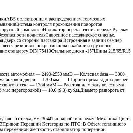
викиABS с электронным распределением тормозных
дыванияСистема контроля прохождения поворотов
аршрутный компьютерИндикатор переключения передачРулевая
безопасности водителяСдвоенное пассажирское сиденье,
 дверь со стороны пассажира Встроенная в задний бампер
ееся резиновое покрытие пола в кабине и грузового
ющие стандарту DIN 75410Стальные диски -15”Шины 215/65/R15
ысота автомобиля — 2490-2550 ммD — Колесная база — 3300
а боковой двери — 1700 ммI — Ширина према задних дверей
узового отсека — 1784 ммM — Расстояние между колесными
(с перегородкой) — 10,0 (9,3) куб.м.Диаметр разворота от
рузового отсека, мм: 3044Тип коробки передач: Механика Цвет:
3: 9,3Привод: Передний Категория по ПТС: B Объем топливного
ины переменной жесткости, стабилизатор поперечной