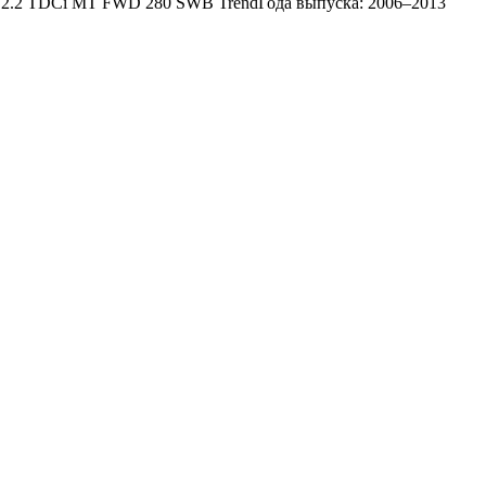
я: 2.2 TDCi MT FWD 280 SWB TrendГода выпуска: 2006–2013