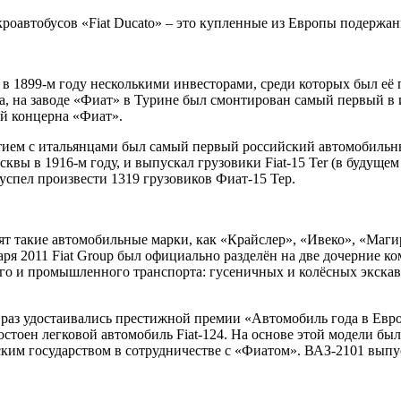
кроавтобусов «Fiat Ducato» – это купленные из Европы подержа
а в 1899-м году несколькими инвесторами, среди которых был 
а, на заводе «Фиат» в Турине был смонтирован самый первый в
й концерна «Фиат».
иятием с итальянцами был самый первый российский автомобиль
квы в 1916-м году, и выпускал грузовики Fiat-15 Ter (в будуще
спел произвести 1319 грузовиков Фиат-15 Тер.
ят такие автомобильные марки, как «Крайслер», «Ивеко», «Маги
варя 2011 Fiat Group был официально разделён на две дочерние 
кого и промышленного транспорта: гусеничных и колёсных экскава
 раз удостаивались престижной премии «Автомобиль года в Евр
достоен легковой автомобиль Fiat-124. На основе этой модели бы
ским государством в сотрудничестве с «Фиатом». ВАЗ-2101 выпу