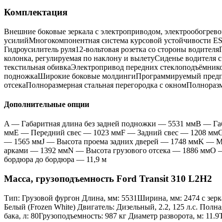
Комплектация
Внешние боковые зеркала с электроприводом, электрообогрев
усилийМногокомпонентная система курсовой устойчивости ES
Гидроусилитель руля12-вольтовая розетка со стороны водите
колонка, регулируемая по наклону и вылетуСиденье водителя 
текстильная обивкаЭлектропривод передних стеклоподъёмнико
подножкаШирокие боковые молдингиПрограммируемый предпуск
отсекаПолноразмерная стальная перегородка с окномПолнораз
Дополнительные опции
A — Габаритная длина без задней подножки — 5531 ммВ — Габ
ммE — Передний свес — 1023 ммF — Задний свес — 1208 ммG
— 1565 ммJ — Высота проема задних дверей — 1748 ммK — М
арками — 1392 ммN — Высота грузового отсека — 1886 ммO — П
бордюра до бордюра — 11,9 м
Масса, грузоподъемность Ford Transit 310 L2H2
Тип: Грузовой фургон Длина, мм: 5531Ширина, мм: 2474 с зерк
Белый (Frozen White) Двигатель: Дизельный, 2.2, 125 л.с. Пол
бака, л: 80Грузоподъемность: 987 кг Диаметр разворота, м: 1