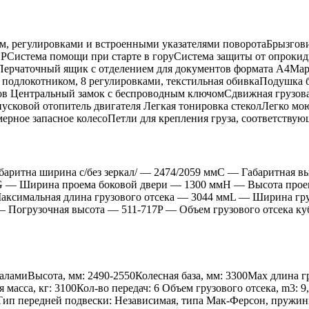
ом, регулировками и встроенными указателями поворотаБрызго
PСистема помощи при старте в горуСистема защиты от опроки
ляПерчаточный ящик с отделением для документов формата А4М
с подлокотником, 8 регулировками, текстильная обивкаПодушка 
в Центральный замок с беспроводным ключомСдвижная грузовая
овой отопитель двигателя Легкая тонировка стеколЛегко моющ
мерное запасное колесоПетли для крепления груза, соответству
аритна ширина с/без зеркал/ — 2474/2059 ммС — Габаритная в
 — Ширина проема боковой двери — 1300 ммH — Высота проем
аксимальная длина грузового отсека — 3044 ммL — Ширина гр
огрузочная высота — 511-717P — Объем грузового отсека куб.м.
аламиВысота, мм: 2490-2550Колесная база, мм: 3300Max длина г
ная масса, кг: 3100Кол-во передач: 6 Объем грузового отсека, m
1.9Тип передней подвески: Независимая, типа Мак-Ферсон, пруж