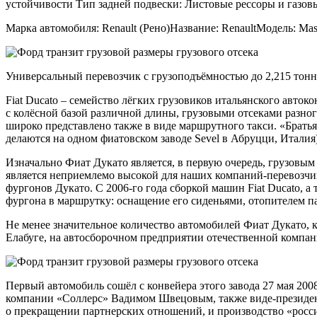
устойчивости Тип задней подвески: Листовые рессоры и газов
Марка автомобиля: Renault (Рено)Название: RenaultМодель: M
Универсальный перевозчик с грузоподъёмностью до 2,215 тонн
Fiat Ducato – семейство лёгких грузовиков итальянского авток
с колёсной базой различной длины, грузовыми отсеками разно
широко представлено также в виде маршрутного такси. «Братья
делаются на одном фиатовском заводе Sevel в Абруцци, Италия)
Изначально Фиат Дукато является, в первую очередь, грузовым 
является неприемлемо высокой для наших компаний-перевозчико
фургонов Дукато. С 2006-го года сборкой машин Fiat Ducato, 
фургона в маршрутку: оснащение его сиденьями, отопителем па
Не менее значительное количество автомобилей Фиат Дукато, 
Елабуге, на автосборочном предприятии отечественной компани
Первый автомобиль сошёл с конвейера этого завода 27 мая 200
компании «Соллерс» Вадимом Швецовым, также виде-президен
о прекращении партнерских отношений, и производство «росси