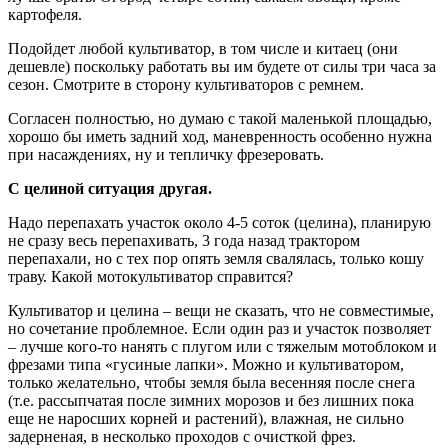
картофеля.
Подойдет любой культиватор, в том числе и китаец (они
дешевле) поскольку работать вы им будете от силы три часа за
сезон. Смотрите в сторону культиваторов с ремнем.
Согласен полностью, но думаю с такой маленькой площадью,
хорошо бы иметь задний ход, маневренность особенно нужна
при насаждениях, ну и тепличку фрезеровать.
С целиной ситуация другая.
Надо перепахать участок около 4-5 соток (целина), планирую
не сразу весь перепахивать, 3 года назад трактором
перепахали, но с тех пор опять земля свалялась, только кошу
траву. Какой мотокультиватор справится?
Культиватор и целина – вещи не сказать, что не совместимые,
но сочетание проблемное. Если один раз и участок позволяет
– лучше кого-то нанять с плугом или с тяжелым мотоблоком и
фрезами типа «гусиные лапки». Можно и культиватором,
только желательно, чтобы земля была весенняя после снега
(т.е. рассыпчатая после зимних морозов и без лишних пока
еще не наросших корней и растений), влажная, не сильно
задерненая, в несколько проходов с очисткой фрез.