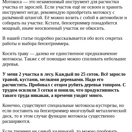
Мотокоса — это незаменимый инструмент для расчистки
участка от зарослей. Если участок ещё не освоен и хранить
инструмент негде, рекомендую приобретать мотокосу с
разъёмной штангой. Её можно возить с собой в автомобиле и
собирать на участке. Кстати, бензотриммер понадобится
мощный, иначе неосвоенный участок не обкосить.
В нашей статье подробно рассказывается обо всех секретах
работы и выбора бензотриммера.
Косить траву — далеко не единственное предназначение
мотокосы. Также с её помощью можно спиливать небольшие
деревья.
У меня 2 участка в лесу. Каждый по 25 соток. Всё заросло
травой, кустами, мелкими деревьями. Надо его
расчистить. Пробовал с отцом рубить деревья топором. С
трудом осилили 3 сотки и поняли, что продуктивность
такого труда никакая, а времени уходит много.
Конечно, существуют специальные мотокосы-кусторезы, но
если поставить на бензотриммер многозубый металлический
диск, то в этом случае функции мотокосы существенно
расширяются.
Если триммер не самый хиленький, то можно пробовать.