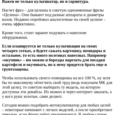
Важен не только культиватор, но и гарнитура.
Насчет фрез – для целины я советую одноименные фрезы
«Целина». Они бывают под разные аппараты и диаметры
валов. Недавно опробовал аналогичные на своей целине –
очень эффективно.
Кроме того, стоит заранее подумать о навесном
оборудовании.
Если планируется не только культивация на своих
четырех сотках, а будете сажать картошку, помидоры и
остальное, то есть много полезных навесных. Например
«окучник» – им можно и борозды нарезать для посадки
картофеля и окучивать, но к нему придется брать еще и
грунтозацепы.
Чтобы использовать своего помощника на все 100 %, ну хотя
бы по максимуму облегчить свой труд (ведь покупаем МК для
этой цели), то советую выбирать ту модель, на которую
доступны эти девайсы. Их можно и через интернет заказать, а
у кого руки золотые, сами делают.
Сегодня можно подобрать мотокультиватор для любых целей
– некоторые начинают с легких моделей, а после приобретают
тяжелые, если фронт работ увеличивается. В любом случае,