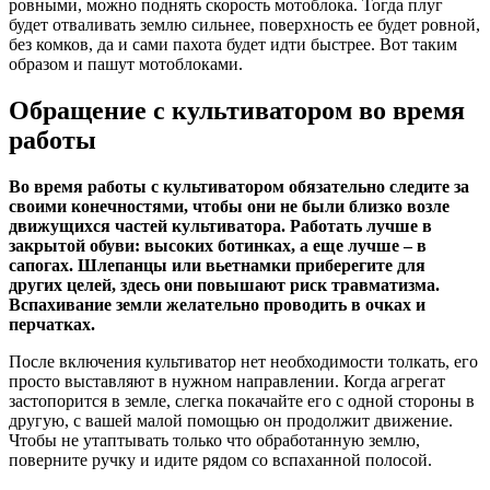
ровными, можно поднять скорость мотоблока. Тогда плуг
будет отваливать землю сильнее, поверхность ее будет ровной,
без комков, да и сами пахота будет идти быстрее. Вот таким
образом и пашут мотоблоками.
Обращение с культиватором во время
работы
Во время работы с культиватором обязательно следите за
своими конечностями, чтобы они не были близко возле
движущихся частей культиватора. Работать лучше в
закрытой обуви: высоких ботинках, а еще лучше – в
сапогах. Шлепанцы или вьетнамки приберегите для
других целей, здесь они повышают риск травматизма.
Вспахивание земли желательно проводить в очках и
перчатках.
После включения культиватор нет необходимости толкать, его
просто выставляют в нужном направлении. Когда агрегат
застопорится в земле, слегка покачайте его с одной стороны в
другую, с вашей малой помощью он продолжит движение.
Чтобы не утаптывать только что обработанную землю,
поверните ручку и идите рядом со вспаханной полосой.