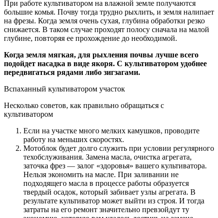
При работе культиватором на влажной земле получаются
большие комья. Почву тогда трудно рыхлить, и земля налипает
на фрезы. Когда земля очень сухая, глубина обработки резко
снижается. В таком случае проходят полосу сначала на малой
глубине, повторяя ее прохождение до необходимой.
Когда земля мягкая, для рыхления почвы лучше всего
подойдет насадка в виде якоря. С культиватором удобнее
передвигаться рядами либо зигзагами.
Вспаханный культиватором участок
Несколько советов, как правильно обращаться с
культиватором
Если на участке много мелких камушков, проводите
работу на меньших скоростях.
Мотоблок будет долго служить при условии регулярного
техобслуживания. Замена масла, очистка агрегата,
заточка фрез — залог «здоровья» вашего культиватора.
Нельзя экономить на масле. При заливании не
подходящего масла в процессе работы образуется
твердый осадок, который забивает узлы агрегата. В
результате культиватор может выйти из строя. И тогда
затраты на его ремонт значительно превзойдут ту