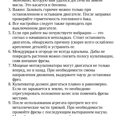
экономию, которую вам удалось достичь на замене
масла. Это касается и бензина.
Важно
: Заливать горючее можно только при
остановленном и остывшем двигателе. После заправки
проверяйте герметичность топливного бака.
Все настройки следует также проводить при
выключенном двигателе.
Если при работе вы почувствуете вибрацию — это
сигнал о начавшихся неполадках. Стоит остановить
двигатель, обнаружить причину (скорее всего ослаблено
крепление деталей) и устранить ее.
Междурядья в огороде не всегда идеальны. Дабы не
повредить растения можно снизить полосу культивации,
сняв внешние фрезы.
Мощные мотокультиваторы могут двигаться не только
вперед, но и назад. При необходимости смены
направления движения, выдержите паузу до остановки
фрез.
Культиватор должен двигаться плавно и равномерно.
Если он зарывается в землю, то необходимо
отрегулировать положение колес или поменять фрезы
местами.
После использования агрегата протрите все его
металлические части тряпкой. При необходимости
промойте фрезы с последующим вытиранием насухо.