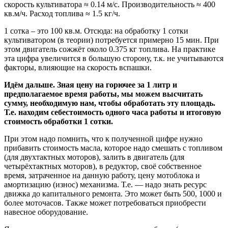
скорость культиватора ≈ 0.14 м/с. Производительность ≈ 400
кв.м/ч. Расход топлива ≈ 1.5 кг/ч.
1 сотка – это 100 кв.м. Отсюда: на обработку 1 сотки
культиватором (в теории) потребуется примерно 15 мин. При
этом двигатель сожжёт около 0.375 кг топлива. На практике
эта цифра увеличится в большую сторону, т.к. не учитываются
факторы, влияющие на скорость вспашки.
Идём дальше. Зная цену на горючее за 1 литр и
предполагаемое время работы, мы можем высчитать
сумму, необходимую нам, чтобы обработать эту площадь.
Т.е. находим себестоимость одного часа работы и итоговую
стоимость обработки 1 сотки.
При этом надо помнить, что к полученной цифре нужно
прибавить стоимость масла, которое надо смешать с топливом
(для двухтактных моторов), залить в двигатель (для
четырёхтактных моторов), в редуктор, своё собственное
время, затраченное на данную работу, цену мотоблока и
амортизацию (износ) механизма. Т.е. — надо знать ресурс
движка до капитального ремонта. Это может быть 500, 1000 и
более моточасов. Также может потребоваться приобрести
навесное оборудование.