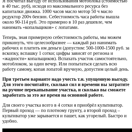
Я посчитал выгоду от использования мотоблока (стоимостью
в 40 тыс. руб), исходя из максимального ресурса без
капиталки движка. 1000 часов масло мотор 50 ч масло
редуктор 200ч бензин. Себестоимость часа работы вышла
около 90-114 руб. Это примерно в 10 раз дешевле, чем
нанимать «копальщиков» с лопатами.
Теперь, зная примерную себестоимость работы, мы можем
прикинуть, что целесообразнее — каждый раз нанимать
рабочих и платить им деньги (допустим: 500-1000-1500 руб. за
вскопку, вспашку 1 сотки; цифры зависят от региона и
«жадности» копальщиков). Вспахать участок самостоятельно,
мотоблоком, за один вечер. Или попытаться сделать всю
работу самому, копая лопатой вручную, допустим целый день.
При третьем варианте надо учесть т.н. упущенную выгоду.
Для этого посчитайте, сколько сил и времени вы затратите
на ручное перекапывание участка, и сколько вы сможете
заработать за это же время на основной работе.
Для своего участка всего в 4 сотки я приобрёл культиватор.
Первый проход — по плотному грунту, а второй проход –
культиватор уже зарывается и пашет, как угорелый. Быстро и
удобно.