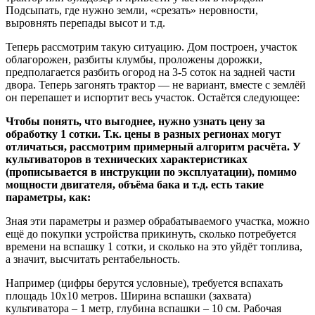
Подсыпать, где нужно земли, «срезать» неровности,
выровнять перепады высот и т.д.
Теперь рассмотрим такую ситуацию. Дом построен, участок
облагорожен, разбиты клумбы, проложены дорожки,
предполагается разбить огород на 3-5 соток на задней части
двора. Теперь загонять трактор — не вариант, вместе с землёй
он перепашет и испортит весь участок. Остаётся следующее:
Чтобы понять, что выгоднее, нужно узнать цену за
обработку 1 сотки. Т.к. цены в разных регионах могут
отличаться, рассмотрим примерный алгоритм расчёта. У
культиваторов в технических характеристиках
(прописывается в инструкции по эксплуатации), помимо
мощности двигателя, объёма бака и т.д. есть такие
параметры, как:
Зная эти параметры и размер обрабатываемого участка, можно
ещё до покупки устройства прикинуть, сколько потребуется
времени на вспашку 1 сотки, и сколько на это уйдёт топлива,
а значит, высчитать рентабельность.
Например (цифры берутся условные), требуется вспахать
площадь 10х10 метров. Ширина вспашки (захвата)
культиватора – 1 метр, глубина вспашки – 10 см. Рабочая