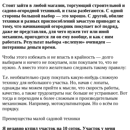
Стоит зайти в любой магазин, торгующий строительной и
садово-огородной техникой, и глаза разбегаются. С одной
стороны большой выбор — это хорошо. С другой, обилие
техники и разных приспособлений зачастую приводит к
тому, что начинающий огородник покупает всё подряд,
даже не представляя, для чего нужен тот или иной
механизм, пригодится ли он ему вообще, и как с ним
работать. Результат выбора «вслепую» очевиден —
потерянны деньги время.
Чтобы этого избежать и не впасть в крайность — долго
выбираем и ничего не покупаем, или покупаем то, что не
нужно. А вместо этого желательно следовать такому правилу:
Т.е. необязательно сразу покупать какую-нибудь сложную
технику для небольшого участка. Но, начав с лопаты,
однажды мы можем прийти к мысли, что скорость работы,
качество, а также трудозатраты нас больше не устраивают. Вот
тогда и переходим к более сложным и производительным
механизмам. Например, мотокультиваторам. Но о всём по
порядку.
Преимущества малой садовой техники
Я недавно купил участок на 10 соток. Участок у меня