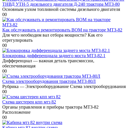
ТНВД УТН-5 дизельного двигателя Д-240 трактора МТЗ-80
Основным узлом топливной системы дизельного двигателя
0
0
Как обслуживать и ремонтировать ВОМ на тракторе МТЗ-82
Для чего необходим вал отбора мощности? Как его
отрегулировать
0
0
Блокировка дифференциала заднего моста МТЗ-82.1
Дифференциал — важная деталь трансмиссии,
обеспечивающая
0
0
Схема электрооборудования трактора МТЗ-80Л
Рубрика — Электрооборудование Схема электрооборудования
0
0
Схема шестерен кпп мтз 82
Органы управления и приборы трактора МТЗ-82
Расположение
0
0
Кабина мтз 82 внутри схема