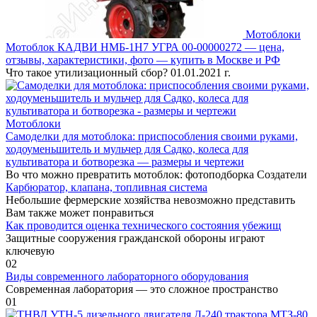
Мотоблоки
Мотоблок КАДВИ НМБ-1Н7 УГРА 00-00000272 — цена,
отзывы, характеристики, фото — купить в Москве и РФ
Что такое утилизационный сбор? 01.01.2021 г.
Мотоблоки
Самоделки для мотоблока: приспособления своими руками,
ходоуменьшитель и мульчер для Садко, колеса для
культиватора и ботворезка — размеры и чертежи
Во что можно превратить мотоблок: фотоподборка Создатели
Карбюратор, клапана, топливная система
Небольшие фермерские хозяйства невозможно представить
Вам также может понравиться
Как проводится оценка технического состояния убежищ
Защитные сооружения гражданской обороны играют
ключевую
0
2
Виды современного лабораторного оборудования
Современная лаборатория — это сложное пространство
0
1