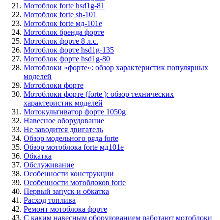
Мотоблок forte hsd1g-81
Мотоблок forte sh-101
Мотоблок forte мд-101е
Мотоблок бренда форте
Мотоблок форте 8 л.с.
Мотоблок форте hsd1g-135
Мотоблок форте hsd1g-80
Мотоблоки «форте»: обзор характеристик популярных
моделей
Мотоблоки форте
Мотоблоки форте (forte ): обзор технических
характеристик моделей
Мотокультиватор форте 1050g
Навесное оборудование
Не заводится двигатель
Обзор модельного ряда forte
Обзор мотоблока forte мд101е
Обкатка
Обслуживание
Особенности конструкции
Особенности мотоблоков forte
Первый запуск и обкатка
Расход топлива
Ремонт мотоблока форте
С каким навесным оборудованием работают мотоблоки