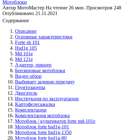
Мотоблоки
Автор
МотоМастер
На чтение
26 мин.
Просмотров
248
Опубликовано
21.11.2021
Содержание
Описание
Основные характеристики
Forte sh 101
Hsd1g 105
Md 101e
Md 121e
Адаптер, прицеп
Бензиновые мотоблоки
Видео обзор
Выбивает заднюю передачу
Грунтозацепы
Двигатель
Инструкция по эксплуатации
Картофелесажалка
Комплектации
Комплектация мотоблока
Мотоблок / культиватор forte md-101e
Мотоблок forte hsd1g-101
Мотоблок forte hsd1g-1350
Мотоблок forte hsd1g-80