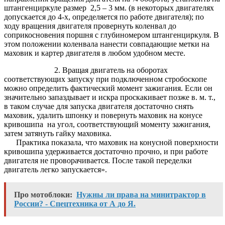
штангенциркуле размер 2,5 – 3 мм. (в некоторых двигателях
допускается до 4-х, определяется по работе двигателя); по
ходу вращения двигателя провернуть коленвал до
соприкосновения поршня с глубиномером штангенциркуля. В
этом положении коленвала нанести совпадающие метки на
маховик и картер двигателя в любом удобном месте.
2. Вращая двигатель на оборотах
соответствующих запуску при подключенном стробоскопе
можно определить фактический момент зажигания. Если он
значительно запаздывает и искра проскакивает позже в. м. т.,
в таком случае для запуска двигателя достаточно снять
маховик, удалить шпонку и повернуть маховик на конусе
кривошипа на угол, соответствующий моменту зажигания,
затем затянуть гайку маховика.
Практика показала, что маховик на конусной поверхности
кривошипа удерживается достаточно прочно, и при работе
двигателя не проворачивается. После такой переделки
двигатель легко запускается».
Про мотоблоки:
Нужны ли права на минитрактор в
России? - Спецтехника от А до Я.