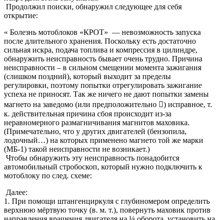
Продолжил поиски, обнаружил следующее для себя
открытие:
« Болезнь мотоблоков «КРОТ» — невозможность запуска
после длительного хранения. Поскольку есть достаточно
сильная искра, подача топлива и компрессия в цилиндре,
обнаружить неисправность бывает очень трудно. Причина
неисправности – в сильном смещении момента зажигания
(слишком поздний), который выходит за пределы
регулировки, поэтому попытки отрегулировать зажигание
успеха не приносят. Так же ничего не дают попытки замены
магнето на заведомо (или предположительно ) исправное, т.
к. действительная причина сбоя происходит из-за
неравномерного размагничивания магнитов маховика.
(Примечательно, что у других двигателей (бензопила,
лодочный…) на которых применено магнето той же марки
(МБ-1) такой неисправности не возникает.)
Чтобы обнаружить эту неисправность понадобится
автомобильный стробоскоп, который нужно подключить к
мотоблоку по след. схеме:
Далее:
1. При помощи штангенциркуля с глубиномером определить
верхнюю мёртвую точку (в. м. т.), повернуть маховик против
направления вращения двигателя на ¼ оборота, установить на