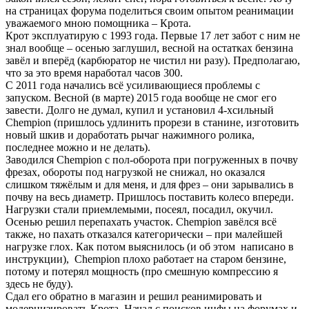
на страницах форума поделиться своим опытом реанимации
уважаемого мною помощника – Крота.
Крот эксплуатирую с 1993 года. Первые 17 лет забот с ним не
знал вообще – осенью заглушил, весной на остатках бензина
завёл и вперёд (карбюратор не чистил ни разу). Предполагаю,
что за это время наработал часов 300.
С 2011 года начались всё усиливающиеся проблемы с
запуском. Весной (в марте) 2015 года вообще не смог его
завести. Долго не думал, купил и установил 4-хсильный
Chempion (пришлось удлинить прорези в станине, изготовить
новый шкив и доработать рычаг нажимного ролика,
последнее можно и не делать).
Заводился Chempion с пол-оборота при погруженных в почву
фрезах, обороты под нагрузкой не снижал, но оказался
слишком тяжёлым и для меня, и для фрез – они зарывались в
почву на весь диаметр. Пришлось поставить колесо впереди.
Нагрузки стали приемлемыми, посеял, посадил, окучил.
Осенью решил перепахать участок. Chempion завёлся всё
также, но пахать отказался категорически – при малейшей
нагрузке глох. Как потом выяснилось (и об этом написано в
инструкции), Chempion плохо работает на старом бензине,
потому и потерял мощность (про смешную компрессию я
здесь не буду).
Сдал его обратно в магазин и решил реанимировать и
модернизировать Крота. Начал с поисков инфы на форумах и