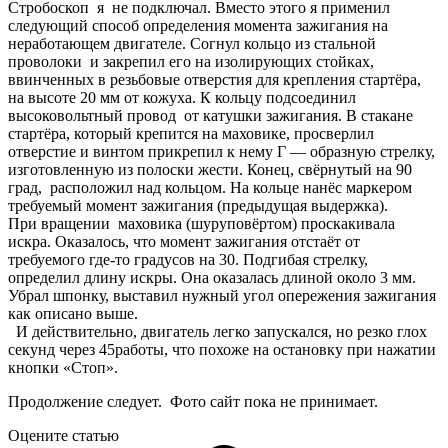
Стробоскоп я не подключал. Вместо этого я применил
следующий способ определения момента зажигания на
неработающем двигателе. Согнул кольцо из стальной
проволоки и закрепил его на изолирующих стойках,
ввинченных в резьбовые отверстия для крепления стартёра,
на высоте 20 мм от кожуха. К кольцу подсоединил
высоковольтный провод от катушки зажигания. В стакане
стартёра, который крепится на маховике, просверлил
отверстие и винтом прикрепил к нему Г — образную стрелку,
изготовленную из полоски жести. Конец, свёрнутый на 90
град, расположил над кольцом. На кольце нанёс маркером
требуемый момент зажигания (предыдущая выдержка).
При вращении маховика (шуруповёртом) проскакивала
искра. Оказалось, что момент зажигания отстаёт от
требуемого где-то градусов на 30. Подгибая стрелку,
определил длину искры. Она оказалась длиной около 3 мм.
Убрал шпонку, выставил нужный угол опережения зажигания
как описано выше.
И действительно, двигатель легко запускался, но резко глох
секунд через 45работы, что похоже на остановку при нажатии
кнопки «Стоп».
Продолжение следует. Фото сайт пока не принимает.
Оцените статью