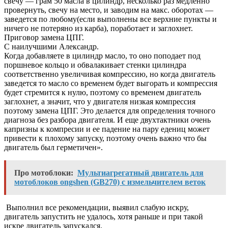
свечу — грам 50 масла в цилиндр, несколько раз медленно
провернуть, свечу на место, и заводим на макс. оборотах —
заведется по любому(если выполнены все верхние пункты и
ничего не потеряно из карба), поработает и заглохнет.
Приговор замена ЦПГ.
С наилучшими Александр.
Когда добавляете в цилиндр масло, то оно поподает под
поршневое кольцо и обвалакивает стенки цилиндра
соответственно увеличивая компрессию, но когда двигатель
заведется то масло со временем будет выгорать и компрессия
будет стремится к нулю, поэтому со временем двигатель
заглохнет, а значит, что у двигателя низкая компрессия
поэтому замена ЦПГ. Это делается для определения точного
диагноза без разбора двигателя. И еще двухтактники очень
капризны к компресии и ее падение на пару едениц может
привести к плохому запуску, поэтому очень важно что бы
двигатель был герметичен».
Про мотоблоки:
Мультиагрегатный двигатель для
мотоблоков ongshen (GB270) с измельчителем веток
Выполнил все рекомендации, выявил слабую искру,
двигатель запустить не удалось, хотя раньше и при такой
искре двигатель запускался.