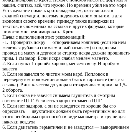
нашёл, считаю, всё, что нужно. Но времени убил на это море.
Есть желание помочь кротовладельцам, оказавшихся в
сходной ситуации, поэтому поделюсь своим опытом, а для
экономии своего времени приведу также выдержки из
текстов, выложенных на
ссылка
и других форумах, которые
помогли мне реанимировать Крота.
Начал с выполнения этих рекомендаций:
«1. Проверить искру — отворачиваем колпачек (если на нем
железная рубашка снимаем и выбрасываем) и подносим
провод на массу и дергаем за стартер искра должна прошивать
прим. 1 см зазор. Если искра слабая меняем магнето.
2. Если пункт 1 прошёл хорошо, меняем свечу. И пробуем
завести.
3. Если не завелся то чистим моем карб. Попловок в
перевернутом положении должен быть в горизонте (не факт
ссылка
). Винт качества до упора и отварачиваем прим на 1,5-
2 оборота.
4. Если снова не завелся снимаем глушитель и смотрим
состояние ЦПГ. Если есть задиры то замена ЦПГ.
5. Если нет задиров, а он не заводится то хорошо бы его
опресовать — двухтатник должен быть герметичным но для
этого необходима приспособа в виде манометра и груши для
накачки воздуха.
6. Если двигатель герметичен и не заводится — выворачиваем