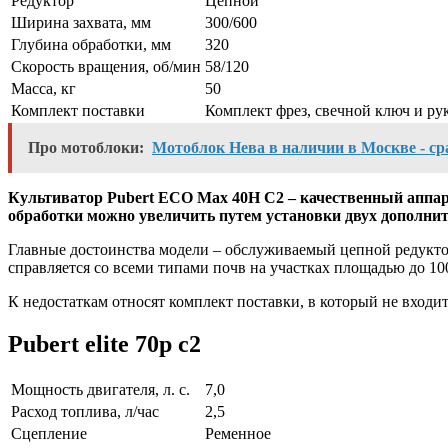
Редуктор
Цепной
Ширина захвата, мм
300/600
Глубина обработки, мм
320
Скорость вращения, об/мин
58/120
Масса, кг
50
Комплект поставки
Комплект фрез, свечной ключ и ру
Про мотоблоки:
Мотоблок Нева в наличии в Москве - ср
Культиватор Pubert ECO Max 40H C2 – качественный аппа
обработки можно увеличить путем установки двух дополнит
Главные достоинства модели – обслуживаемый цепной редуктор 
справляется со всеми типами почв на участках площадью до 100
К недостаткам относят комплект поставки, в который не входит
Pubert elite 70p c2
Мощность двигателя, л. с.
7,0
Расход топлива, л/час
2,5
Сцепление
Ременное