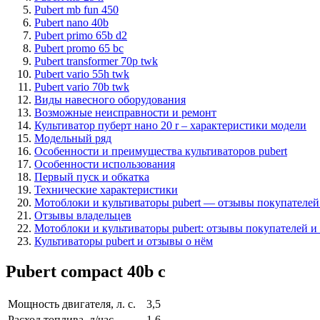
Pubert mb fun 450
Pubert nano 40b
Pubert primo 65b d2
Pubert promo 65 bc
Pubert transformer 70p twk
Pubert vario 55h twk
Pubert vario 70b twk
Виды навесного оборудования
Возможные неисправности и ремонт
Культиватор пуберт нано 20 r – характеристики модели
Модельный ряд
Особенности и преимущества культиваторов pubert
Особенности использования
Первый пуск и обкатка
Технические характеристики
Мотоблоки и культиваторы pubert — отзывы покупателей
Отзывы владельцев
Мотоблоки и культиваторы pubert: отзывы покупателей и
Культиваторы pubert и отзывы о нём
Pubert compact 40b c
Мощность двигателя, л. с.
3,5
Расход топлива, л/час
1,6