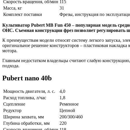
Скорость вращения, об/мин
115
Масса, кг
31
Комплект поставки
Фрезы, инструкция по эксплуатаци
Культиватор Pubert MB Fun 450 – популярная модель сред
OHC. Съемная конструкция фрез позволяет регулировать ш
К преимуществам модели относят систему легкого запуска, э
оригинальное решение конструкторов – пластиковая накладка 
мотора.
Главным недостатком владельцы считают слабую конструкцию, 
подхода.
Pubert nano 40b
Мощность двигателя, л. с.
4,0
Расход топлива, л/час
1,8
Сцепление
Ременное
Редуктор
Цепной
Ширина захвата, мм
200/300/460
Глубина обработки, мм
220
Скорость вращения, об/мин
118