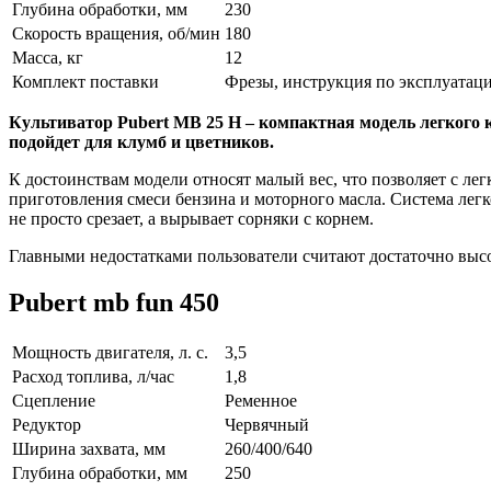
Глубина обработки, мм
230
Скорость вращения, об/мин
180
Масса, кг
12
Комплект поставки
Фрезы, инструкция по эксплуатаци
Культиватор Pubert MB 25 H – компактная модель легкого 
подойдет для клумб и цветников.
К достоинствам модели относят малый вес, что позволяет с ле
приготовления смеси бензина и моторного масла. Система легк
не просто срезает, а вырывает сорняки с корнем.
Главными недостатками пользователи считают достаточно высо
Pubert mb fun 450
Мощность двигателя, л. с.
3,5
Расход топлива, л/час
1,8
Сцепление
Ременное
Редуктор
Червячный
Ширина захвата, мм
260/400/640
Глубина обработки, мм
250