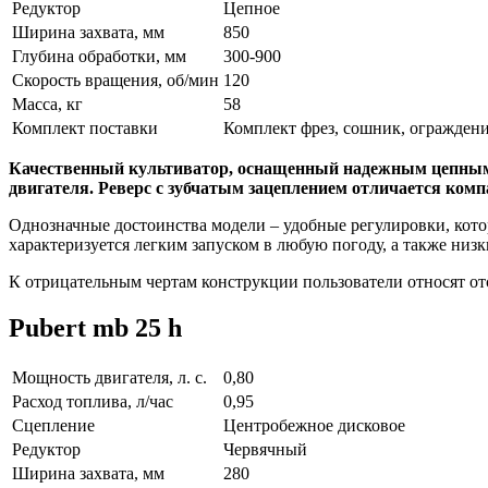
Редуктор
Цепное
Ширина захвата, мм
850
Глубина обработки, мм
300-900
Скорость вращения, об/мин
120
Масса, кг
58
Комплект поставки
Комплект фрез, сошник, ограждени
Качественный культиватор, оснащенный надежным цепным
двигателя. Реверс с зубчатым зацеплением отличается ком
Однозначные достоинства модели – удобные регулировки, кото
характеризуется легким запуском в любую погоду, а также низ
К отрицательным чертам конструкции пользователи относят отс
Pubert mb 25 h
Мощность двигателя, л. с.
0,80
Расход топлива, л/час
0,95
Сцепление
Центробежное дисковое
Редуктор
Червячный
Ширина захвата, мм
280