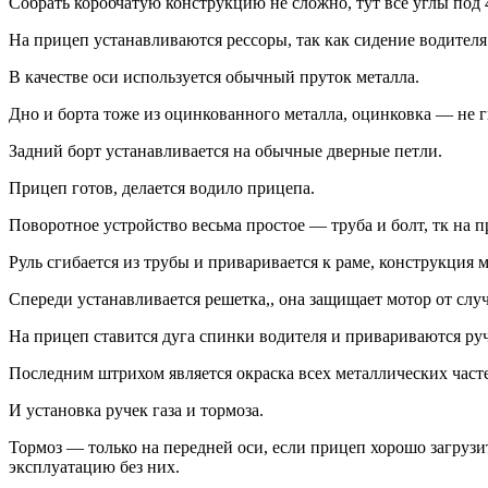
Собрать коробчатую конструкцию не сложно, тут все углы под 
На прицеп устанавливаются рессоры, так как сидение водителя 
В качестве оси используется обычный пруток металла.
Дно и борта тоже из оцинкованного металла, оцинковка — не г
Задний борт устанавливается на обычные дверные петли.
Прицеп готов, делается водило прицепа.
Поворотное устройство весьма простое — труба и болт, тк на п
Руль сгибается из трубы и приваривается к раме, конструкция
Спереди устанавливается решетка,, она защищает мотор от слу
На прицеп ставится дуга спинки водителя и привариваются ру
Последним штрихом является окраска всех металлических част
И установка ручек газа и тормоза.
Тормоз — только на передней оси, если прицеп хорошо загрузи
эксплуатацию без них.