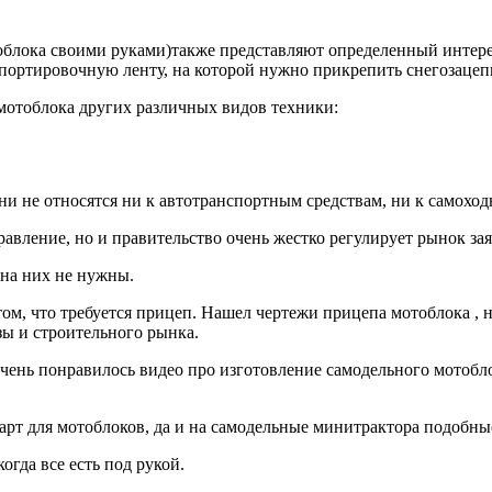
тоблока своими руками)также представляют определенный интер
спортировочную ленту, на которой нужно прикрепить снегозацеп
мотоблока других различных видов техники:
 они не относятся ни к автотранспортным средствам, ни к самох
управление, но и правительство очень жестко регулирует рынок з
 на них не нужны.
 том, что требуется прицеп. Нашел чертежи прицепа мотоблока , 
зы и строительного рынка.
чень понравилось видео про изготовление самодельного мотобло
арт для мотоблоков, да и на самодельные минитрактора подобные
гда все есть под рукой.