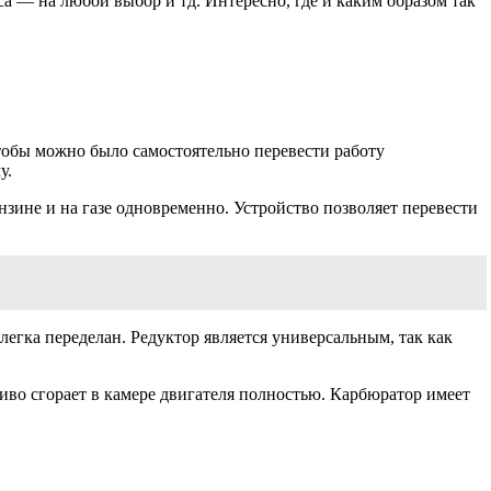
са — на любой выбор и тд. Интересно, где и каким образом так
 чтобы можно было самостоятельно перевести работу
у.
нзине и на газе одновременно. Устройство позволяет перевести
егка переделан. Редуктор является универсальным, так как
ливо сгорает в камере двигателя полностью. Карбюратор имеет