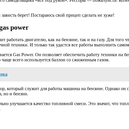
этого самодельщика «все под рукой». Рессоры — пожалуйста! Коле
 зависть берет! Постараюсь свой прицеп сделать не хуже!
gas power
т работать двигателю, как на бензине, так и на газу. Для того
ачной техники. И только так удастся все работы выполнить самом
ается Gas Power. Он позволяет обеспечить работу техники на бе
о чаще всего используется баллон со сжиженным газом.
лока
р, который служит для работы машины на бензине. Однако он сл
, но и бензин.
льно улучшается качество топливной смеси. Это значит, что топ
.