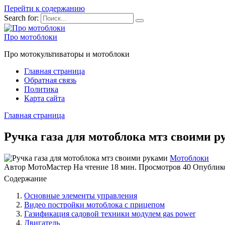
Перейти к содержанию
Search for:
Про мотоблоки
Про мотокультиваторы и мотоблоки
Главная страница
Обратная связь
Политика
Карта сайта
Главная страница
Ручка газа для мотоблока мтз своими р
Мотоблоки
Автор
МотоМастер
На чтение
18 мин.
Просмотров
40
Опублик
Содержание
Основные элементы управления
Видео постройки мотоблока с прицепом
Газификация садовой техники модулем gas power
Двигатель