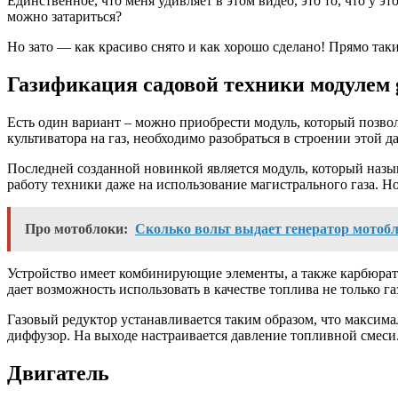
Единственное, что меня удивляет в этом видео, это то, что у 
можно затариться?
Но зато — как красиво снято и как хорошо сделано! Прямо таки
Газификация садовой техники модулем 
Есть один вариант – можно приобрести модуль, который позволи
культиватора на газ, необходимо разобраться в строении этой д
Последней созданной новинкой является модуль, который назыв
работу техники даже на использование магистрального газа. Н
Про мотоблоки:
Сколько вольт выдает генератор мотоб
Устройство имеет комбинирующие элементы, а также карбюрато
дает возможность использовать в качестве топлива не только газ
Газовый редуктор устанавливается таким образом, что максима
диффузор. На выходе настраивается давление топливной смеси
Двигатель