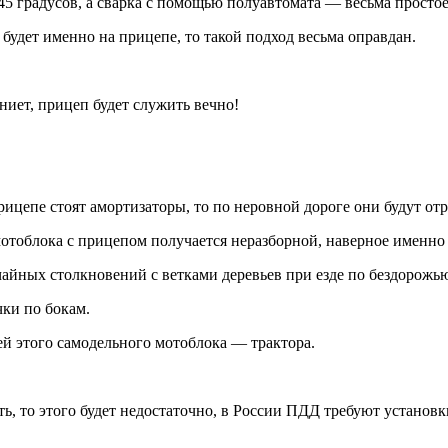
45 градусов, а сварка с помощью полуавтомата — весьма простое
будет именно на прицепе, то такой подход весьма оправдан.
ниет, прицеп будет служить вечно!
рицепе стоят амортизаторы, то по неровной дороге они будут от
 мотоблока с прицепом получается неразборной, наверное именно 
чайных столкновений с ветками деревьев при езде по бездорожь
чки по бокам.
ей этого самодельного мотоблока — трактора.
ть, то этого будет недостаточно, в России ПДД требуют устано